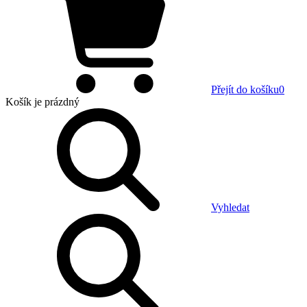
Přejít do košíku
0
Košík
je prázdný
Vyhledat