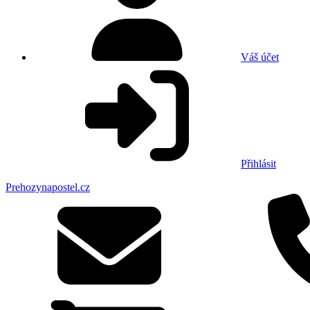
Váš účet
Přihlásit
Prehozynapostel.cz