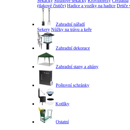
Sekačky
Strunové sekačky
Křovinořezy
Čerpadla
(tlakové čističe)
Hadice a vozíky na hadice
Drtiče 
Zahradní nářadí
Sekery
Nůžky na trávu a keře
Zahradní dekorace
Zahradní stany a altány
Poštovní schránky
Kotlíky
Ostatní