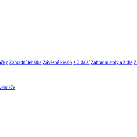
ačky
Zahradní lehátka
Závěsné křeslo
+ 3 další
Zahradní stoly a židle
Z
ětináče