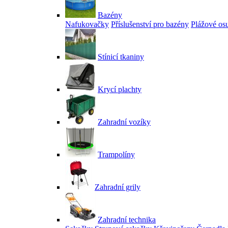
Bazény
Nafukovačky
Příslušenství pro bazény
Plážové os
Stínicí tkaniny
Krycí plachty
Zahradní vozíky
Trampolíny
Zahradní grily
Zahradní technika