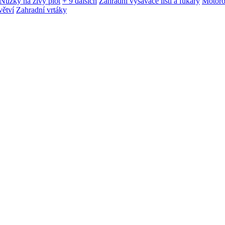
Nůžky na živý plot
+ 9 dalších
Zahradní vysavače listí a fukary
Motoro
větví
Zahradní vrtáky