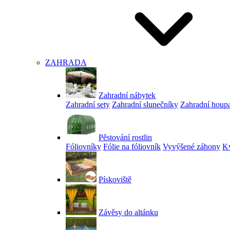
ZAHRADA
Zahradní nábytek
Zahradní sety
Zahradní slunečníky
Zahradní houp
Pěstování rostlin
Fóliovníky
Fólie na fóliovník
Vyvýšené záhony
Kv
Pískoviště
Závěsy do altánku