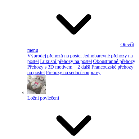
Otevřít
menu
Výprodej přehozů na postel
Jednobarevné přehozy na
postel
Luxusní přehozy na postel
Oboustranné přehozy
Přehozy s 3D motivem
+ 2 další
Francouzské přehozy
na postel
Přehozy na sedací soupravy
Ložní povlečení