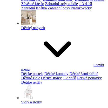
Závěsné křeslo
Zahradní stoly a židle
+ 3 další
Zahradní lehátka
Zahradní boxy
Nafukovačky
Dětský nábytek
Otevřít
menu
Dětské postele
Dětské komody
Dětské šatní skříně
Dětské židle
Dětské stolky
+ 2 další
Dětské pohovky
Dětské regály
Stoly a stolky