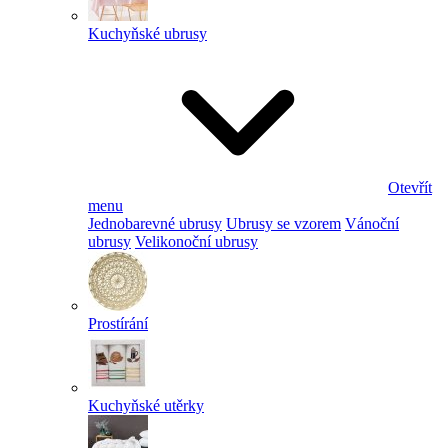
Kuchyňské ubrusy
Otevřít
menu
Jednobarevné ubrusy
Ubrusy se vzorem
Vánoční
ubrusy
Velikonoční ubrusy
Prostírání
Kuchyňské utěrky