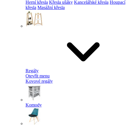
Herní křesla
Křesla ušáky
Kancelářské křesla
Houpací
křesla
Masážní křesla
Regály
Otevřít menu
Kovové regály
Komody