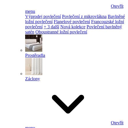
Otevřít
menu
Výprodej povlečení
Povlečení z mikrovlákna
Bavlněné
ložní povlečení
Flanelové povlečení
Francouzské ložní
povlečení
+ 3 další
Nová kolekce
Povlečení bavlněný
satén
Oboustranné ložní povlečení
Prostěradla
Záclony
Otevřít
menu