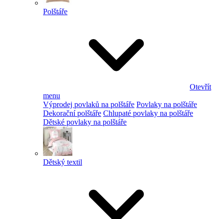
Polštáře
Otevřít
menu
Výprodej povlaků na polštáře
Povlaky na polštáře
Dekorační polštáře
Chlupaté povlaky na polštáře
Dětské povlaky na polštáře
Dětský textil