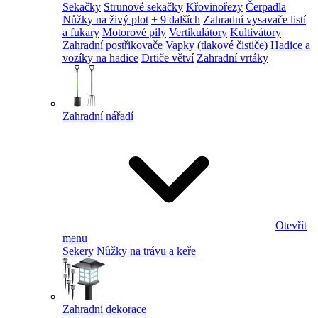
Sekačky
Strunové sekačky
Křovinořezy
Čerpadla
Nůžky na živý plot
+ 9 dalších
Zahradní vysavače listí
a fukary
Motorové pily
Vertikulátory
Kultivátory
Zahradní postřikovače
Vapky (tlakové čističe)
Hadice a
vozíky na hadice
Drtiče větví
Zahradní vrtáky
Zahradní nářadí
Otevřít
menu
Sekery
Nůžky na trávu a keře
Zahradní dekorace