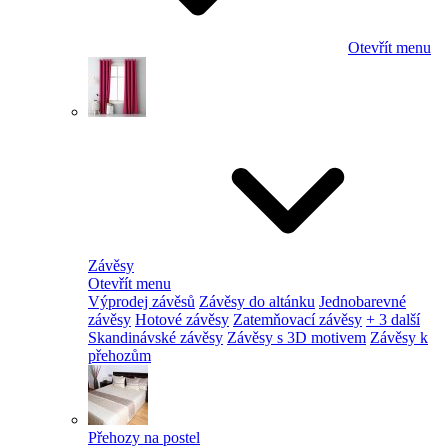
Otevřít menu
Závěsy
Otevřít menu
Výprodej závěsů
Závěsy do altánku
Jednobarevné
závěsy
Hotové závěsy
Zatemňovací závěsy
+ 3 další
Skandinávské závěsy
Závěsy s 3D motivem
Závěsy k
přehozům
Přehozy na postel