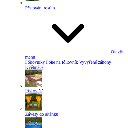
Pěstování rostlin
Otevřít
menu
Fóliovníky
Fólie na fóliovník
Vyvýšené záhony
Květináče
Pískoviště
Závěsy do altánku