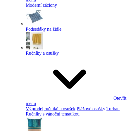
Moderní záclony
Podsedáky na židle
Ručníky a osušky
Otevřít
menu
Výprodej ručníků a osušek
Plážové osušky
Turban
Ručníky s vánoční tematikou