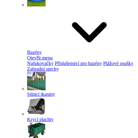
Bazény
Otevřít menu
Nafukovačky
Příslušenství pro bazény
Plážové osušky
Zahradní sprchy
Stínicí tkaniny
Krycí plachty