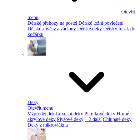
Otevřít
menu
Dětské přehozy na postel
Dětské ložní povlečení
Dětské závěsy a záclony
Dětské deky
Dětský fusak do
kočárku
Deky
Otevřít menu
Výprodej dek
Luxusní deky
Piknikové deky
Hrubé
akrylové deky
Plyšové deky
+ 2 další
Chlupaté deky
Deky z mikrovlákna