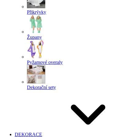
Přikrývky
Župany
Pyžamové overaly
Dekorační sety
DEKORACE