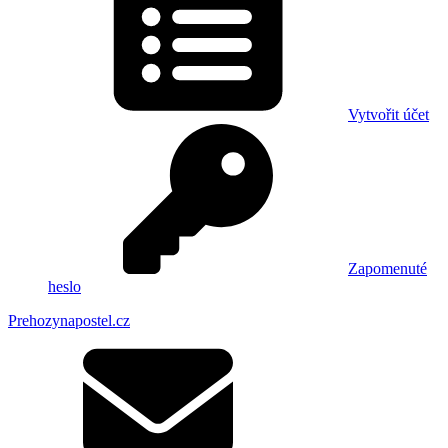
Vytvořit účet
Zapomenuté
heslo
Prehozynapostel.cz