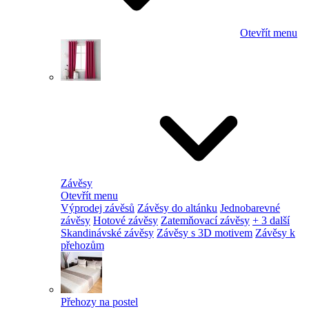
Otevřít menu
Závěsy
Otevřít menu
Výprodej závěsů
Závěsy do altánku
Jednobarevné
závěsy
Hotové závěsy
Zatemňovací závěsy
+ 3 další
Skandinávské závěsy
Závěsy s 3D motivem
Závěsy k
přehozům
Přehozy na postel