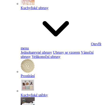
Kuchyňské ubrusy
Otevřít
menu
Jednobarevné ubrusy
Ubrusy se vzorem
Vánoční
ubrusy
Velikonoční ubrusy
Prostírání
Kuchyňské utěrky