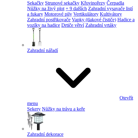
Sekačky
Strunové sekačky
Křovinořezy
Čerpadla
Nůžky na živý plot
+ 9 dalších
Zahradní vysavače listí
a fukary
Motorové pily
Vertikulátory
Kultivátory
Zahradní postřikovače
Vapky (tlakové čističe)
Hadice a
vozíky na hadice
Drtiče větví
Zahradní vrtáky
Zahradní nářadí
Otevřít
menu
Sekery
Nůžky na trávu a keře
Zahradní dekorace