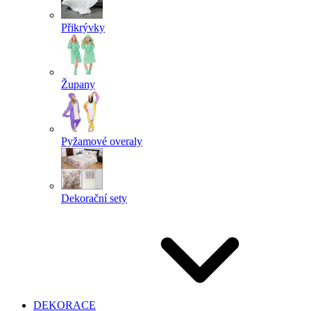
Přikrývky
Župany
Pyžamové overaly
Dekorační sety
DEKORACE