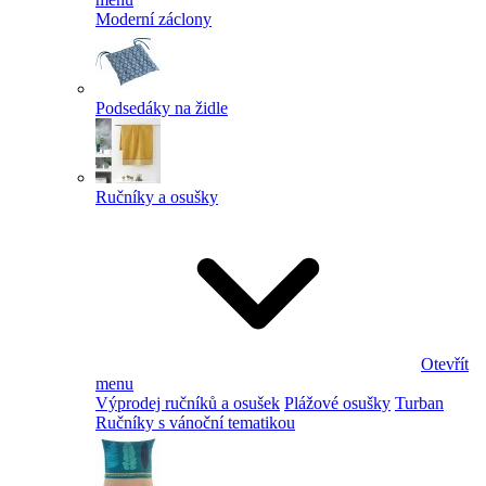
Moderní záclony
Podsedáky na židle
Ručníky a osušky
Otevřít
menu
Výprodej ručníků a osušek
Plážové osušky
Turban
Ručníky s vánoční tematikou