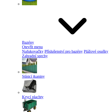
Bazény
Otevřít menu
Nafukovačky
Příslušenství pro bazény
Plážové osušky
Zahradní sprchy
Stínicí tkaniny
Krycí plachty