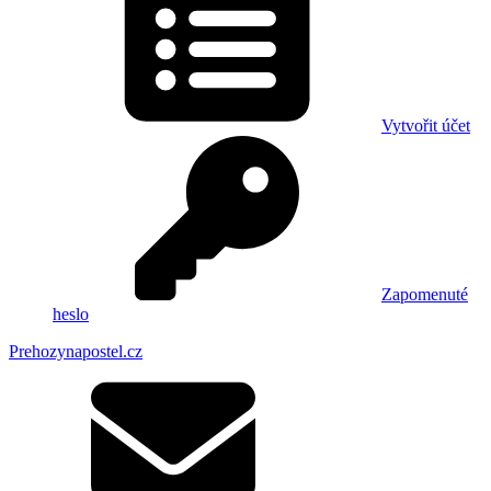
Vytvořit účet
Zapomenuté
heslo
Prehozynapostel.cz