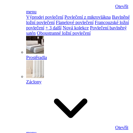
Otevřít
menu
Výprodej povlečení
Povlečení z mikrovlákna
Bavlněné
ložní povlečení
Flanelové povlečení
Francouzské ložní
povlečení
+ 3 další
Nová kolekce
Povlečení bavlněný
satén
Oboustranné ložní povlečení
Prostěradla
Záclony
Otevřít
menu