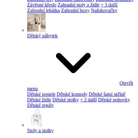
Závěsné křeslo
Zahradní stoly a židle
+ 3 další
Zahradní lehátka
Zahradní boxy
Nafukovačky
Dětský nábytek
Otevřít
menu
Dětské postele
Dětské komody
Dětské šatní skříně
Dětské židle
Dětské stolky
+ 2 další
Dětské pohovky
Dětské regály
Stoly a stolky