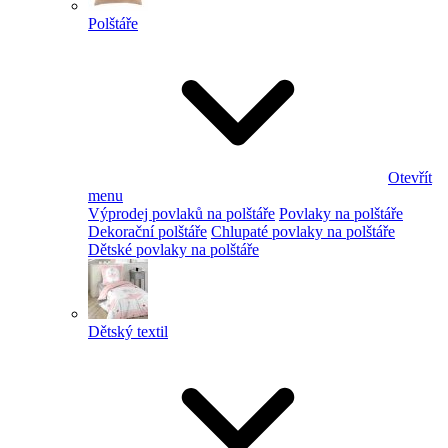
Polštáře
Otevřít
menu
Výprodej povlaků na polštáře
Povlaky na polštáře
Dekorační polštáře
Chlupaté povlaky na polštáře
Dětské povlaky na polštáře
Dětský textil