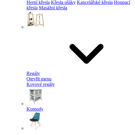
Herní křesla
Křesla ušáky
Kancelářské křesla
Houpací
křesla
Masážní křesla
Regály
Otevřít menu
Kovové regály
Komody