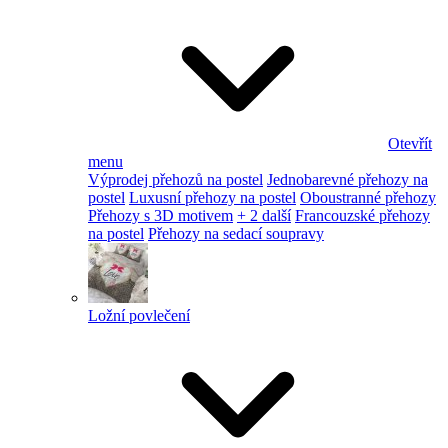
Otevřít
menu
Výprodej přehozů na postel
Jednobarevné přehozy na
postel
Luxusní přehozy na postel
Oboustranné přehozy
Přehozy s 3D motivem
+ 2 další
Francouzské přehozy
na postel
Přehozy na sedací soupravy
Ložní povlečení