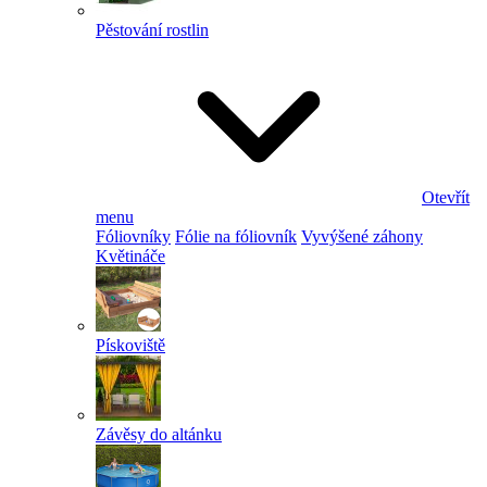
Pěstování rostlin
Otevřít
menu
Fóliovníky
Fólie na fóliovník
Vyvýšené záhony
Květináče
Pískoviště
Závěsy do altánku