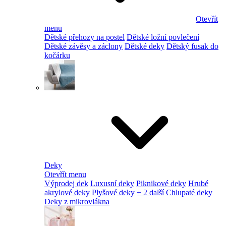
Otevřít
menu
Dětské přehozy na postel
Dětské ložní povlečení
Dětské závěsy a záclony
Dětské deky
Dětský fusak do
kočárku
Deky
Otevřít menu
Výprodej dek
Luxusní deky
Piknikové deky
Hrubé
akrylové deky
Plyšové deky
+ 2 další
Chlupaté deky
Deky z mikrovlákna