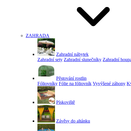
ZAHRADA
Zahradní nábytek
Zahradní sety
Zahradní slunečníky
Zahradní houp
Pěstování rostlin
Fóliovníky
Fólie na fóliovník
Vyvýšené záhony
Kv
Pískoviště
Závěsy do altánku