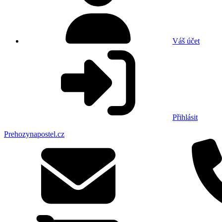
Váš účet
Přihlásit
Prehozynapostel.cz