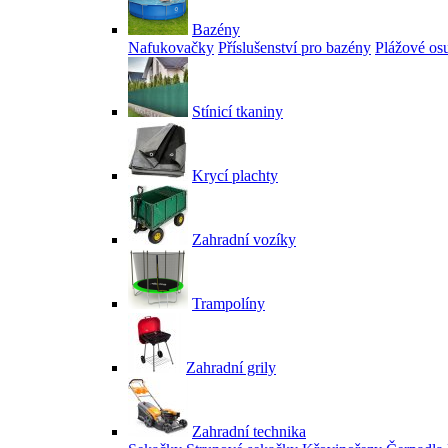
Bazény
Nafukovačky
Příslušenství pro bazény
Plážové os
Stínicí tkaniny
Krycí plachty
Zahradní vozíky
Trampolíny
Zahradní grily
Zahradní technika