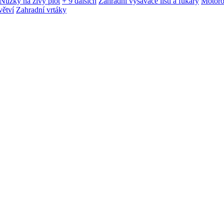
Nůžky na živý plot
+ 9 dalších
Zahradní vysavače listí a fukary
Motoro
větví
Zahradní vrtáky