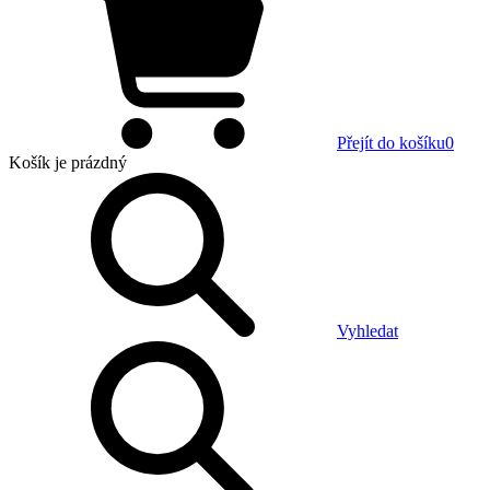
Přejít do košíku
0
Košík
je prázdný
Vyhledat