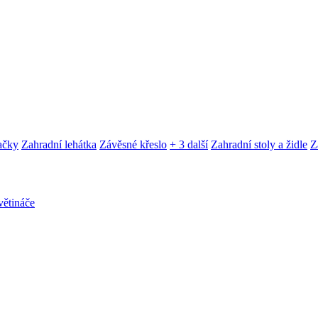
ačky
Zahradní lehátka
Závěsné křeslo
+ 3 další
Zahradní stoly a židle
Z
ětináče