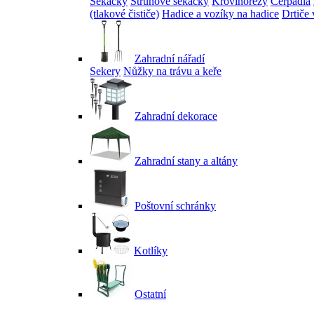
Sekačky
Strunové sekačky
Křovinořezy
Čerpadla
(tlakové čističe)
Hadice a vozíky na hadice
Drtiče 
Zahradní nářadí
Sekery
Nůžky na trávu a keře
Zahradní dekorace
Zahradní stany a altány
Poštovní schránky
Kotlíky
Ostatní