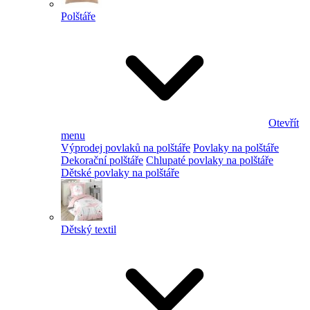
Polštáře
Otevřít
menu
Výprodej povlaků na polštáře
Povlaky na polštáře
Dekorační polštáře
Chlupaté povlaky na polštáře
Dětské povlaky na polštáře
Dětský textil