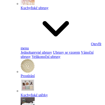
Kuchyňské ubrusy
Otevřít
menu
Jednobarevné ubrusy
Ubrusy se vzorem
Vánoční
ubrusy
Velikonoční ubrusy
Prostírání
Kuchyňské utěrky