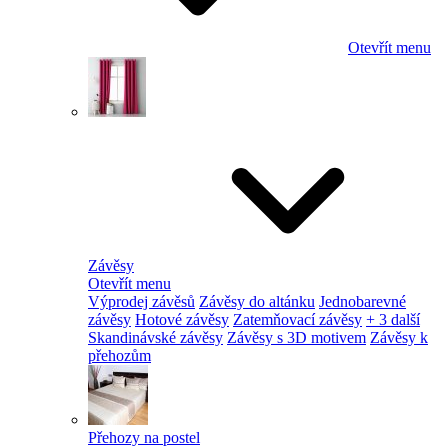
Otevřít menu
Závěsy
Otevřít menu
Výprodej závěsů
Závěsy do altánku
Jednobarevné
závěsy
Hotové závěsy
Zatemňovací závěsy
+ 3 další
Skandinávské závěsy
Závěsy s 3D motivem
Závěsy k
přehozům
Přehozy na postel