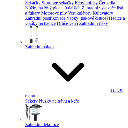
Sekačky
Strunové sekačky
Křovinořezy
Čerpadla
Nůžky na živý plot
+ 9 dalších
Zahradní vysavače listí
a fukary
Motorové pily
Vertikulátory
Kultivátory
Zahradní postřikovače
Vapky (tlakové čističe)
Hadice a
vozíky na hadice
Drtiče větví
Zahradní vrtáky
Zahradní nářadí
Otevřít
menu
Sekery
Nůžky na trávu a keře
Zahradní dekorace