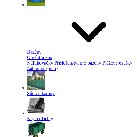
Bazény
Otevřít menu
Nafukovačky
Příslušenství pro bazény
Plážové osušky
Zahradní sprchy
Stínicí tkaniny
Krycí plachty