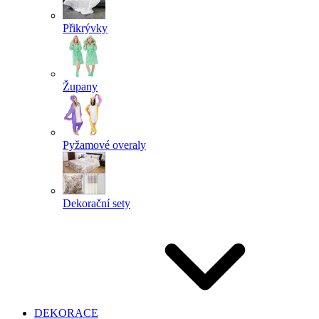
Přikrývky
Župany
Pyžamové overaly
Dekorační sety
DEKORACE