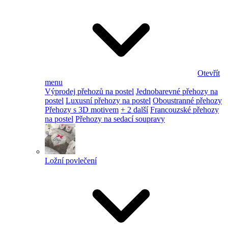
Otevřít
menu
Výprodej přehozů na postel
Jednobarevné přehozy na
postel
Luxusní přehozy na postel
Oboustranné přehozy
Přehozy s 3D motivem
+ 2 další
Francouzské přehozy
na postel
Přehozy na sedací soupravy
Ložní povlečení