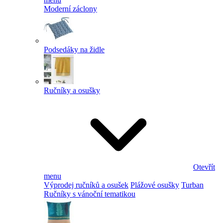
Moderní záclony
Podsedáky na židle
Ručníky a osušky
Otevřít
menu
Výprodej ručníků a osušek
Plážové osušky
Turban
Ručníky s vánoční tematikou