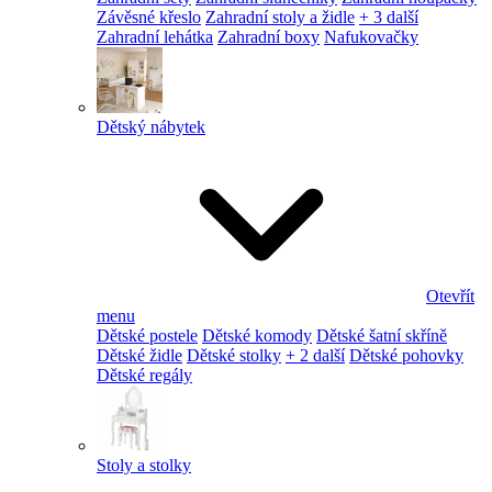
Závěsné křeslo
Zahradní stoly a židle
+ 3 další
Zahradní lehátka
Zahradní boxy
Nafukovačky
Dětský nábytek
Otevřít
menu
Dětské postele
Dětské komody
Dětské šatní skříně
Dětské židle
Dětské stolky
+ 2 další
Dětské pohovky
Dětské regály
Stoly a stolky