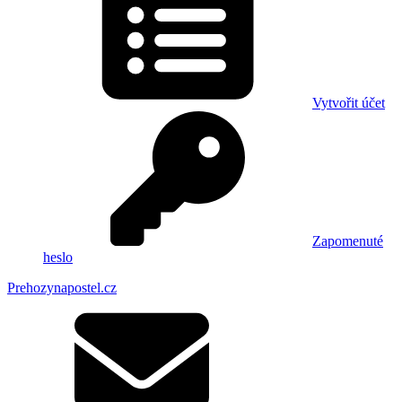
Vytvořit účet
Zapomenuté
heslo
Prehozynapostel.cz