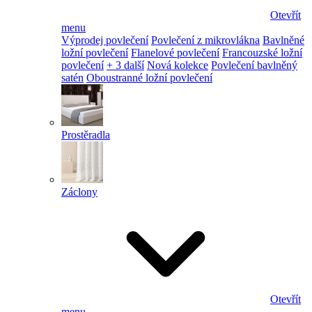
Otevřít
menu
Výprodej povlečení
Povlečení z mikrovlákna
Bavlněné
ložní povlečení
Flanelové povlečení
Francouzské ložní
povlečení
+ 3 další
Nová kolekce
Povlečení bavlněný
satén
Oboustranné ložní povlečení
Prostěradla
Záclony
Otevřít
menu