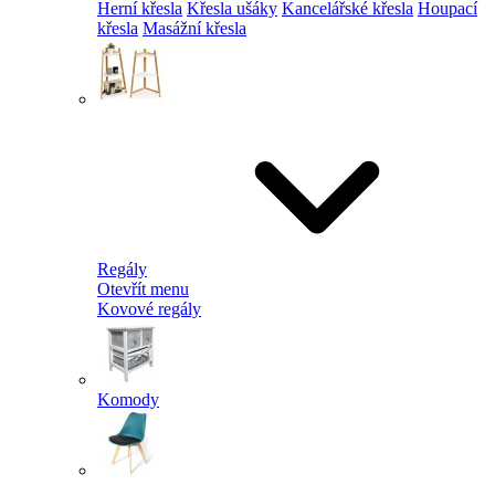
Herní křesla
Křesla ušáky
Kancelářské křesla
Houpací
křesla
Masážní křesla
Regály
Otevřít menu
Kovové regály
Komody