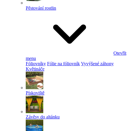
Pěstování rostlin
Otevřít
menu
Fóliovníky
Fólie na fóliovník
Vyvýšené záhony
Květináče
Pískoviště
Závěsy do altánku