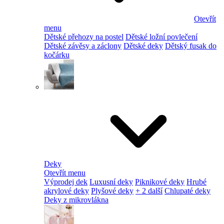
Otevřít
menu
Dětské přehozy na postel
Dětské ložní povlečení
Dětské závěsy a záclony
Dětské deky
Dětský fusak do
kočárku
Deky
Otevřít menu
Výprodej dek
Luxusní deky
Piknikové deky
Hrubé
akrylové deky
Plyšové deky
+ 2 další
Chlupaté deky
Deky z mikrovlákna