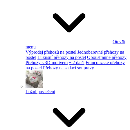
Otevřít
menu
Výprodej přehozů na postel
Jednobarevné přehozy na
postel
Luxusní přehozy na postel
Oboustranné přehozy
Přehozy s 3D motivem
+ 2 další
Francouzské přehozy
na postel
Přehozy na sedací soupravy
Ložní povlečení