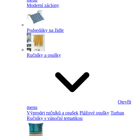
Moderní záclony
Podsedáky na židle
Ručníky a osušky
Otevřít
menu
Výprodej ručníků a osušek
Plážové osušky
Turban
Ručníky s vánoční tematikou