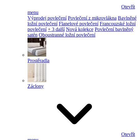
Otevřít
menu
Výprodej povlečení
Povlečení z mikrovlákna
Bavlněné
ložní povlečení
Flanelové povlečení
Francouzské ložní
povlečení
+ 3 další
Nová kolekce
Povlečení bavlněný
satén
Oboustranné ložní povlečení
Prostěradla
Záclony
Otevřít
menu