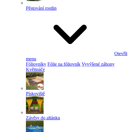
Pěstování rostlin
Otevřít
menu
Fóliovníky
Fólie na fóliovník
Vyvýšené záhony
Květináče
Pískoviště
Závěsy do altánku