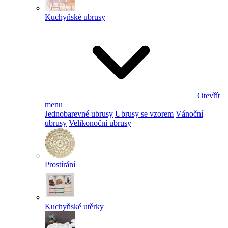
Kuchyňské ubrusy
Otevřít
menu
Jednobarevné ubrusy
Ubrusy se vzorem
Vánoční
ubrusy
Velikonoční ubrusy
Prostírání
Kuchyňské utěrky