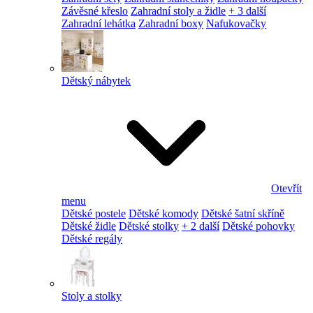
Závěsné křeslo
Zahradní stoly a židle
+ 3 další
Zahradní lehátka
Zahradní boxy
Nafukovačky
Dětský nábytek
Otevřít
menu
Dětské postele
Dětské komody
Dětské šatní skříně
Dětské židle
Dětské stolky
+ 2 další
Dětské pohovky
Dětské regály
Stoly a stolky