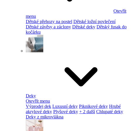
Otevřít
menu
Dětské přehozy na postel
Dětské ložní povlečení
Dětské závěsy a záclony
Dětské deky
Dětský fusak do
kočárku
Deky
Otevřít menu
Výprodej dek
Luxusní deky
Piknikové deky
Hrubé
akrylové deky
Plyšové deky
+ 2 další
Chlupaté deky
Deky z mikrovlákna