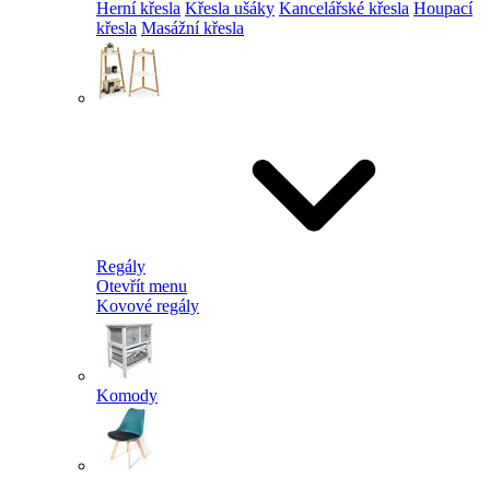
Herní křesla
Křesla ušáky
Kancelářské křesla
Houpací
křesla
Masážní křesla
Regály
Otevřít menu
Kovové regály
Komody