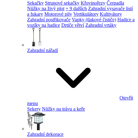
Sekačky
Strunové sekačky
Křovinořezy
Čerpadla
Nůžky na živý plot
+ 9 dalších
Zahradní vysavače listí
a fukary
Motorové pily
Vertikulátory
Kultivátory
Zahradní postřikovače
Vapky (tlakové čističe)
Hadice a
vozíky na hadice
Drtiče větví
Zahradní vrtáky
Zahradní nářadí
Otevřít
menu
Sekery
Nůžky na trávu a keře
Zahradní dekorace