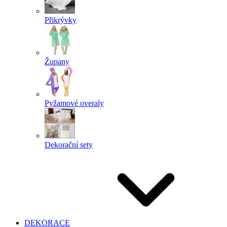
Přikrývky
Župany
Pyžamové overaly
Dekorační sety
DEKORACE