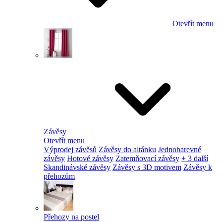
Otevřít menu
Závěsy
Otevřít menu
Výprodej závěsů
Závěsy do altánku
Jednobarevné
závěsy
Hotové závěsy
Zatemňovací závěsy
+ 3 další
Skandinávské závěsy
Závěsy s 3D motivem
Závěsy k
přehozům
Přehozy na postel