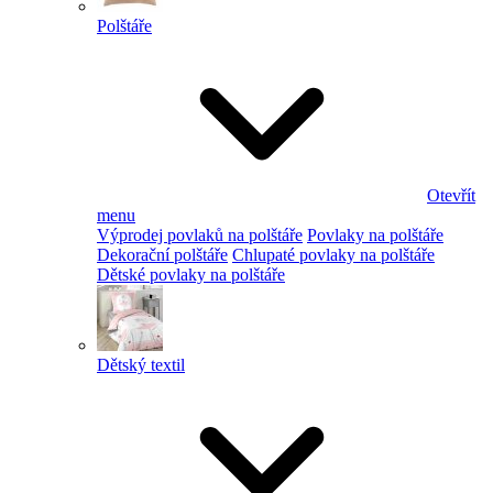
Polštáře
Otevřít
menu
Výprodej povlaků na polštáře
Povlaky na polštáře
Dekorační polštáře
Chlupaté povlaky na polštáře
Dětské povlaky na polštáře
Dětský textil