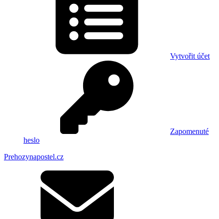
Vytvořit účet
Zapomenuté
heslo
Prehozynapostel.cz