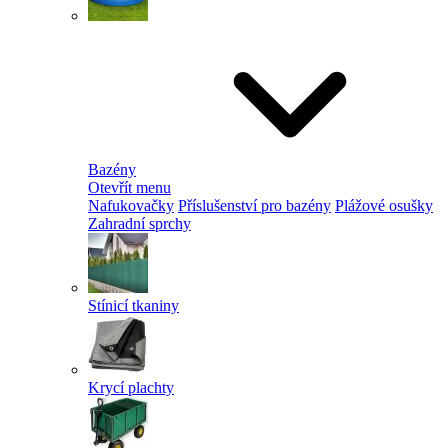
Bazény
Otevřít menu
Nafukovačky
Příslušenství pro bazény
Plážové osušky
Zahradní sprchy
Stínicí tkaniny
Krycí plachty