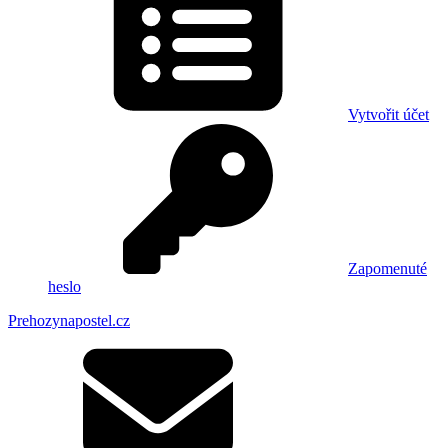
Vytvořit účet
Zapomenuté
heslo
Prehozynapostel.cz