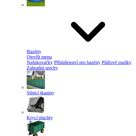
Bazény
Otevřít menu
Nafukovačky
Příslušenství pro bazény
Plážové osušky
Zahradní sprchy
Stínicí tkaniny
Krycí plachty