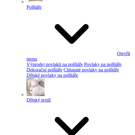
Polštáře
Otevřít
menu
Výprodej povlaků na polštáře
Povlaky na polštáře
Dekorační polštáře
Chlupaté povlaky na polštáře
Dětské povlaky na polštáře
Dětský textil