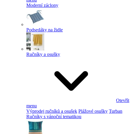
Moderní záclony
Podsedáky na židle
Ručníky a osušky
Otevřít
menu
Výprodej ručníků a osušek
Plážové osušky
Turban
Ručníky s vánoční tematikou