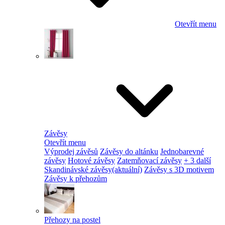
Otevřít menu
Závěsy
Otevřít menu
Výprodej závěsů
Závěsy do altánku
Jednobarevné
závěsy
Hotové závěsy
Zatemňovací závěsy
+ 3 další
Skandinávské závěsy
(aktuální)
Závěsy s 3D motivem
Závěsy k přehozům
Přehozy na postel