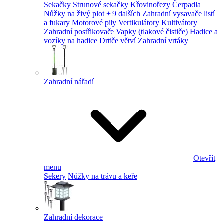
Sekačky
Strunové sekačky
Křovinořezy
Čerpadla
Nůžky na živý plot
+ 9 dalších
Zahradní vysavače listí
a fukary
Motorové pily
Vertikulátory
Kultivátory
Zahradní postřikovače
Vapky (tlakové čističe)
Hadice a
vozíky na hadice
Drtiče větví
Zahradní vrtáky
Zahradní nářadí
Otevřít
menu
Sekery
Nůžky na trávu a keře
Zahradní dekorace