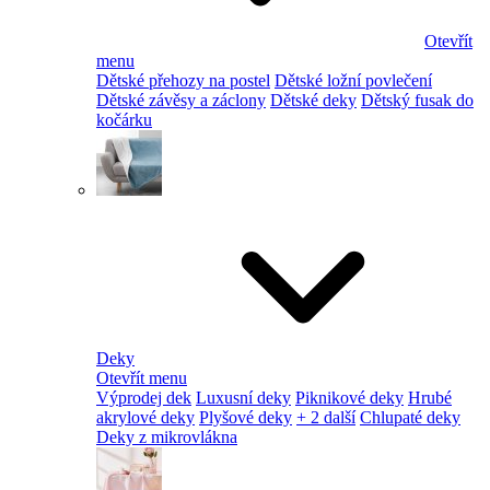
Otevřít
menu
Dětské přehozy na postel
Dětské ložní povlečení
Dětské závěsy a záclony
Dětské deky
Dětský fusak do
kočárku
Deky
Otevřít menu
Výprodej dek
Luxusní deky
Piknikové deky
Hrubé
akrylové deky
Plyšové deky
+ 2 další
Chlupaté deky
Deky z mikrovlákna