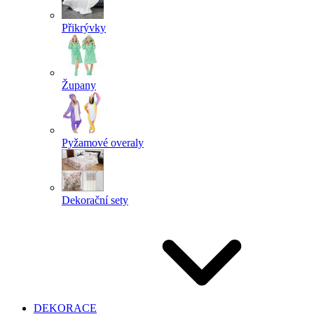
Přikrývky
Župany
Pyžamové overaly
Dekorační sety
DEKORACE