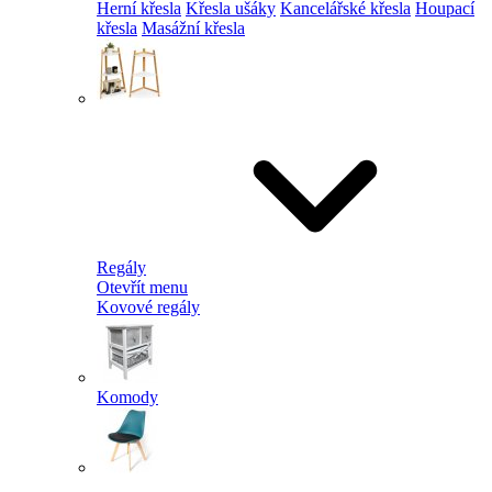
Herní křesla
Křesla ušáky
Kancelářské křesla
Houpací
křesla
Masážní křesla
Regály
Otevřít menu
Kovové regály
Komody