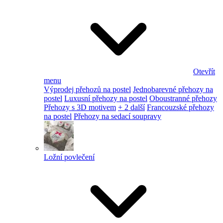
Otevřít
menu
Výprodej přehozů na postel
Jednobarevné přehozy na
postel
Luxusní přehozy na postel
Oboustranné přehozy
Přehozy s 3D motivem
+ 2 další
Francouzské přehozy
na postel
Přehozy na sedací soupravy
Ložní povlečení