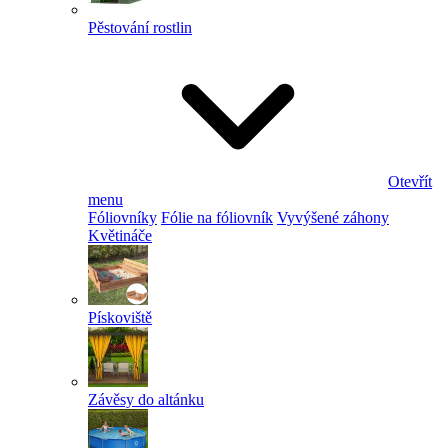
Pěstování rostlin
Otevřít
menu
Fóliovníky
Fólie na fóliovník
Vyvýšené záhony
Květináče
Pískoviště
Závěsy do altánku