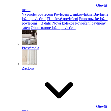
Otevřít
menu
Výprodej povlečení
Povlečení z mikrovlákna
Bavlněné
ložní povlečení
Flanelové povlečení
Francouzské ložní
povlečení
+ 3 další
Nová kolekce
Povlečení bavlněný
satén
Oboustranné ložní povlečení
Prostěradla
Záclony
Otevřít
menu