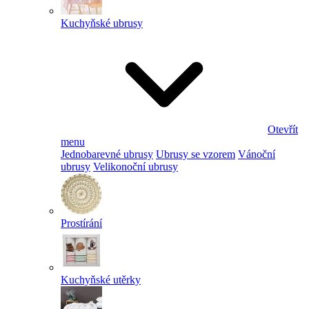
Kuchyňské ubrusy
Otevřít
menu
Jednobarevné ubrusy
Ubrusy se vzorem
Vánoční
ubrusy
Velikonoční ubrusy
Prostírání
Kuchyňské utěrky