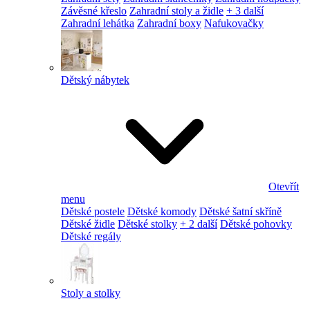
Závěsné křeslo
Zahradní stoly a židle
+ 3 další
Zahradní lehátka
Zahradní boxy
Nafukovačky
Dětský nábytek
Otevřít
menu
Dětské postele
Dětské komody
Dětské šatní skříně
Dětské židle
Dětské stolky
+ 2 další
Dětské pohovky
Dětské regály
Stoly a stolky