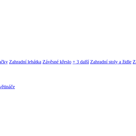
ačky
Zahradní lehátka
Závěsné křeslo
+ 3 další
Zahradní stoly a židle
Z
ětináče