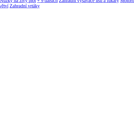
Nůžky na živý plot
+ 9 dalších
Zahradní vysavače listí a fukary
Motoro
větví
Zahradní vrtáky