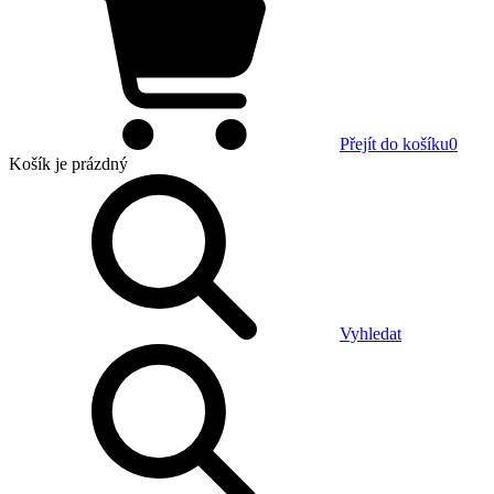
Přejít do košíku
0
Košík
je prázdný
Vyhledat