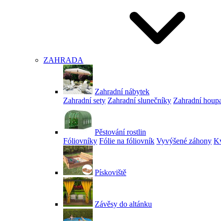
ZAHRADA
Zahradní nábytek
Zahradní sety
Zahradní slunečníky
Zahradní houp
Pěstování rostlin
Fóliovníky
Fólie na fóliovník
Vyvýšené záhony
Kv
Pískoviště
Závěsy do altánku