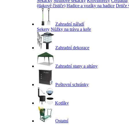
Sekačky
Strunové sekačky
Křovinořezy
Čerpadla
(tlakové čističe)
Hadice a vozíky na hadice
Drtiče 
Zahradní nářadí
Sekery
Nůžky na trávu a keře
Zahradní dekorace
Zahradní stany a altány
Poštovní schránky
Kotlíky
Ostatní