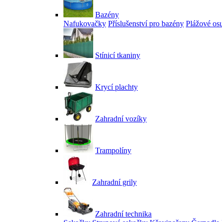
Bazény
Nafukovačky
Příslušenství pro bazény
Plážové os
Stínicí tkaniny
Krycí plachty
Zahradní vozíky
Trampolíny
Zahradní grily
Zahradní technika