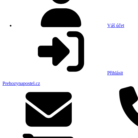
Váš účet
Přihlásit
Prehozynapostel.cz