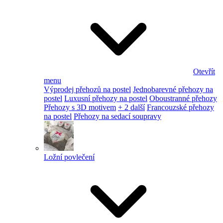
Otevřít
menu
Výprodej přehozů na postel
Jednobarevné přehozy na
postel
Luxusní přehozy na postel
Oboustranné přehozy
Přehozy s 3D motivem
+ 2 další
Francouzské přehozy
na postel
Přehozy na sedací soupravy
Ložní povlečení