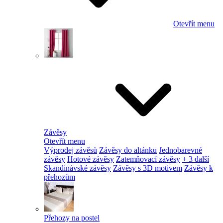
Otevřít menu
Závěsy
Otevřít menu
Výprodej závěsů
Závěsy do altánku
Jednobarevné
závěsy
Hotové závěsy
Zatemňovací závěsy
+ 3 další
Skandinávské závěsy
Závěsy s 3D motivem
Závěsy k
přehozům
Přehozy na postel