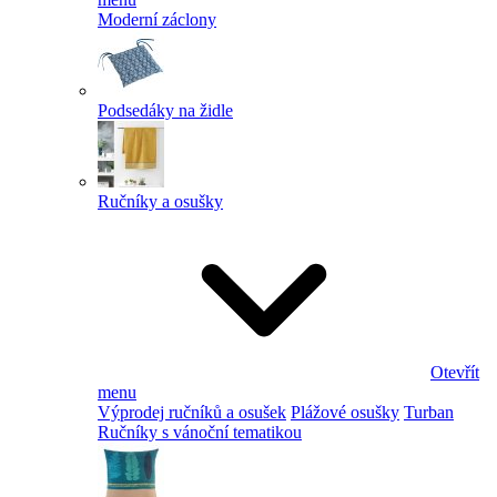
Moderní záclony
Podsedáky na židle
Ručníky a osušky
Otevřít
menu
Výprodej ručníků a osušek
Plážové osušky
Turban
Ručníky s vánoční tematikou