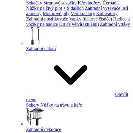
Sekačky
Strunové sekačky
Křovinořezy
Čerpadla
Nůžky na živý plot
+ 9 dalších
Zahradní vysavače listí
a fukary
Motorové pily
Vertikulátory
Kultivátory
Zahradní postřikovače
Vapky (tlakové čističe)
Hadice a
vozíky na hadice
Drtiče větví
(aktuální)
Zahradní vrtáky
Zahradní nářadí
Otevřít
menu
Sekery
Nůžky na trávu a keře
Zahradní dekorace