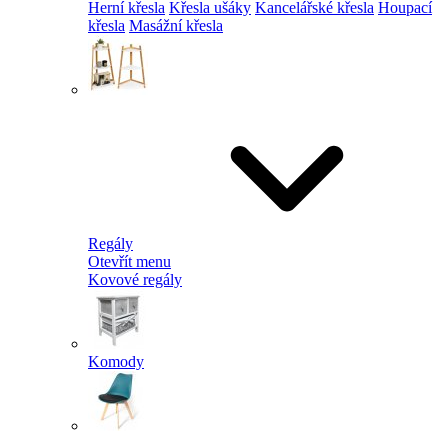
Herní křesla
Křesla ušáky
Kancelářské křesla
Houpací
křesla
Masážní křesla
Regály
Otevřít menu
Kovové regály
Komody