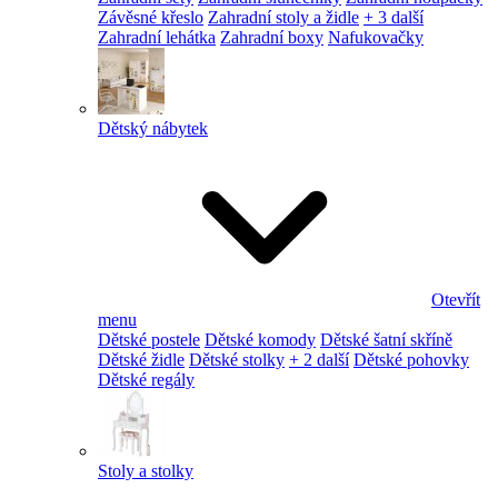
Závěsné křeslo
Zahradní stoly a židle
+ 3 další
Zahradní lehátka
Zahradní boxy
Nafukovačky
Dětský nábytek
Otevřít
menu
Dětské postele
Dětské komody
Dětské šatní skříně
Dětské židle
Dětské stolky
+ 2 další
Dětské pohovky
Dětské regály
Stoly a stolky