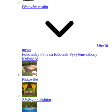
Pěstování rostlin
Otevřít
menu
Fóliovníky
Fólie na fóliovník
Vyvýšené záhony
Květináče
Pískoviště
Závěsy do altánku