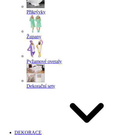
Přikrývky
Župany
Pyžamové overaly
Dekorační sety
DEKORACE