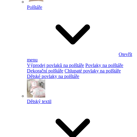
Polštáře
Otevřít
menu
Výprodej povlaků na polštáře
Povlaky na polštáře
Dekorační polštáře
Chlupaté povlaky na polštáře
Dětské povlaky na polštáře
Dětský textil