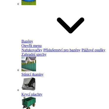
Bazény
Otevřít menu
Nafukovačky
Příslušenství pro bazény
Plážové osušky
Zahradní sprchy
Stínicí tkaniny
Krycí plachty