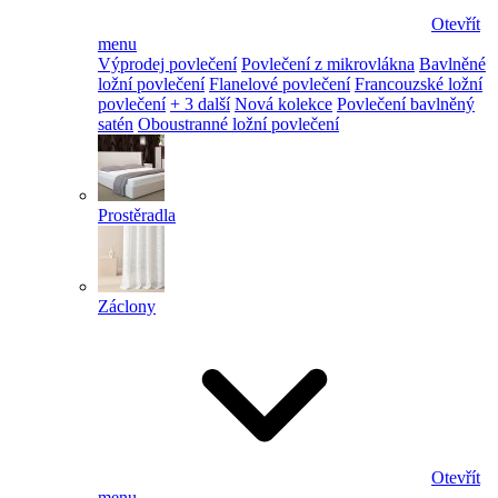
Otevřít
menu
Výprodej povlečení
Povlečení z mikrovlákna
Bavlněné
ložní povlečení
Flanelové povlečení
Francouzské ložní
povlečení
+ 3 další
Nová kolekce
Povlečení bavlněný
satén
Oboustranné ložní povlečení
Prostěradla
Záclony
Otevřít
menu