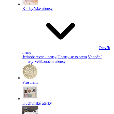
Kuchyňské ubrusy
Otevřít
menu
Jednobarevné ubrusy
Ubrusy se vzorem
Vánoční
ubrusy
Velikonoční ubrusy
Prostírání
Kuchyňské utěrky