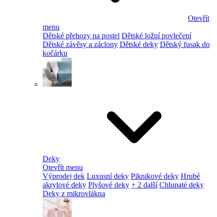
Otevřít
menu
Dětské přehozy na postel
Dětské ložní povlečení
Dětské závěsy a záclony
Dětské deky
Dětský fusak do
kočárku
Deky
Otevřít menu
Výprodej dek
Luxusní deky
Piknikové deky
Hrubé
akrylové deky
Plyšové deky
+ 2 další
Chlupaté deky
Deky z mikrovlákna