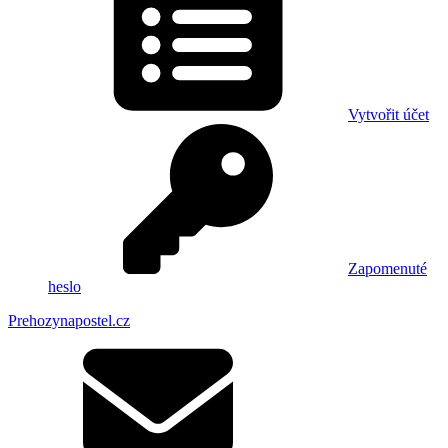
Vytvořit účet
Zapomenuté
heslo
Prehozynapostel.cz