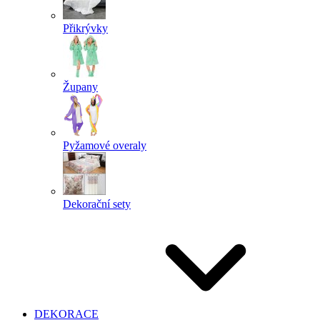
Přikrývky
Župany
Pyžamové overaly
Dekorační sety
DEKORACE