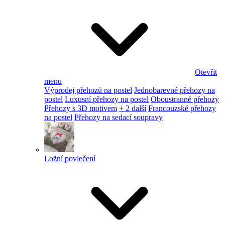
Otevřít
menu
Výprodej přehozů na postel
Jednobarevné přehozy na
postel
Luxusní přehozy na postel
Oboustranné přehozy
Přehozy s 3D motivem
+ 2 další
Francouzské přehozy
na postel
Přehozy na sedací soupravy
Ložní povlečení