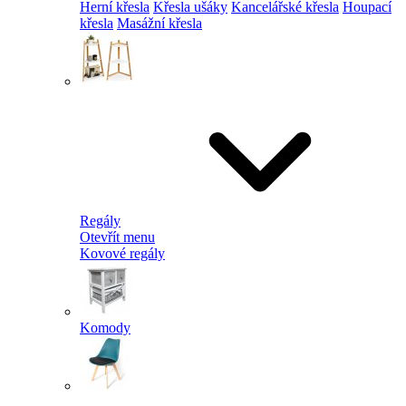
Herní křesla
Křesla ušáky
Kancelářské křesla
Houpací
křesla
Masážní křesla
Regály
Otevřít menu
Kovové regály
Komody