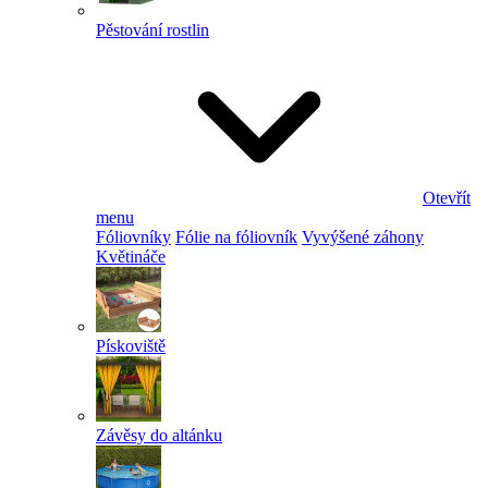
Pěstování rostlin
Otevřít
menu
Fóliovníky
Fólie na fóliovník
Vyvýšené záhony
Květináče
Pískoviště
Závěsy do altánku