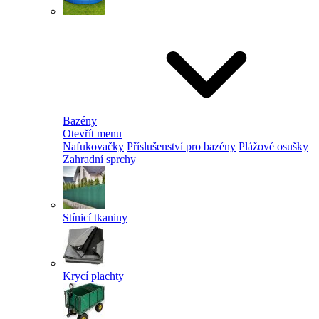
Bazény
Otevřít menu
Nafukovačky
Příslušenství pro bazény
Plážové osušky
Zahradní sprchy
Stínicí tkaniny
Krycí plachty