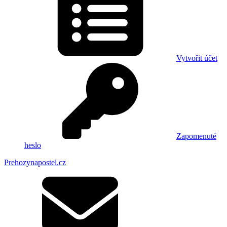
Vytvořit účet
Zapomenuté
heslo
Prehozynapostel.cz