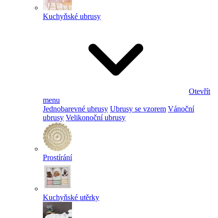
Kuchyňské ubrusy
Otevřít
menu
Jednobarevné ubrusy
Ubrusy se vzorem
Vánoční
ubrusy
Velikonoční ubrusy
Prostírání
Kuchyňské utěrky