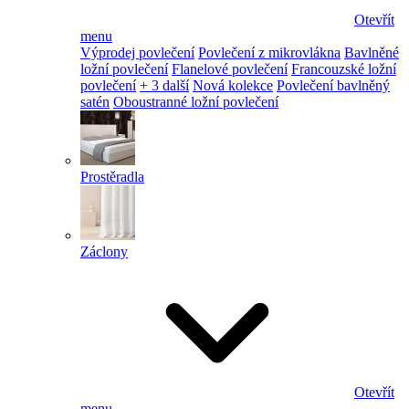
Otevřít
menu
Výprodej povlečení
Povlečení z mikrovlákna
Bavlněné
ložní povlečení
Flanelové povlečení
Francouzské ložní
povlečení
+ 3 další
Nová kolekce
Povlečení bavlněný
satén
Oboustranné ložní povlečení
Prostěradla
Záclony
Otevřít
menu