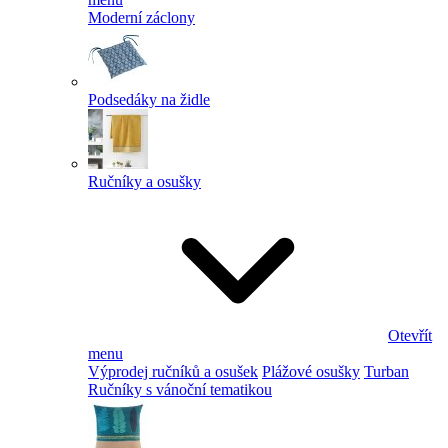
Moderní záclony
Podsedáky na židle
Ručníky a osušky
Otevřít
menu
Výprodej ručníků a osušek
Plážové osušky
Turban
Ručníky s vánoční tematikou