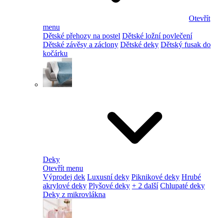
Otevřít
menu
Dětské přehozy na postel
Dětské ložní povlečení
Dětské závěsy a záclony
Dětské deky
Dětský fusak do
kočárku
Deky
Otevřít menu
Výprodej dek
Luxusní deky
Piknikové deky
Hrubé
akrylové deky
Plyšové deky
+ 2 další
Chlupaté deky
Deky z mikrovlákna