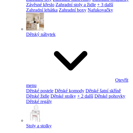
Závěsné křeslo
Zahradní stoly a židle
+ 3 další
Zahradní lehátka
Zahradní boxy
Nafukovačky
Dětský nábytek
Otevřít
menu
Dětské postele
Dětské komody
Dětské šatní skříně
Dětské židle
Dětské stolky
+ 2 další
Dětské pohovky
Dětské regály
Stoly a stolky