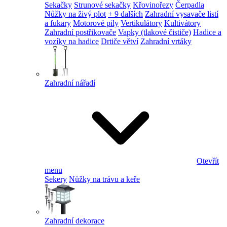
Sekačky
Strunové sekačky
Křovinořezy
Čerpadla
Nůžky na živý plot
+ 9 dalších
Zahradní vysavače listí
a fukary
Motorové pily
Vertikulátory
Kultivátory
Zahradní postřikovače
Vapky (tlakové čističe)
Hadice a
vozíky na hadice
Drtiče větví
Zahradní vrtáky
Zahradní nářadí
Otevřít
menu
Sekery
Nůžky na trávu a keře
Zahradní dekorace