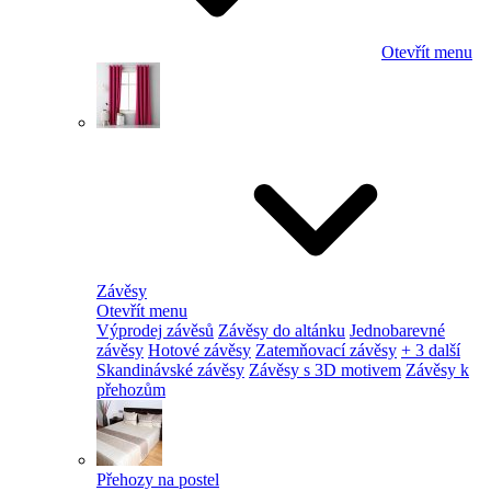
Otevřít menu
Závěsy
Otevřít menu
Výprodej závěsů
Závěsy do altánku
Jednobarevné
závěsy
Hotové závěsy
Zatemňovací závěsy
+ 3 další
Skandinávské závěsy
Závěsy s 3D motivem
Závěsy k
přehozům
Přehozy na postel