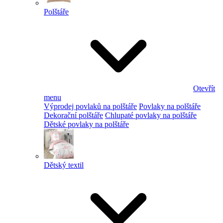
Polštáře
Otevřít
menu
Výprodej povlaků na polštáře
Povlaky na polštáře
Dekorační polštáře
Chlupaté povlaky na polštáře
Dětské povlaky na polštáře
Dětský textil