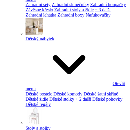
Zahradní sety
Zahradní slunečníky
Zahradní houpačky
Závěsné křeslo
Zahradní stoly a židle
+ 3 další
Zahradní lehátka
Zahradní boxy
Nafukovačky
Dětský nábytek
Otevřít
menu
Dětské postele
Dětské komody
Dětské šatní skříně
Dětské židle
Dětské stolky
+ 2 další
Dětské pohovky
Dětské regály
Stoly a stolky