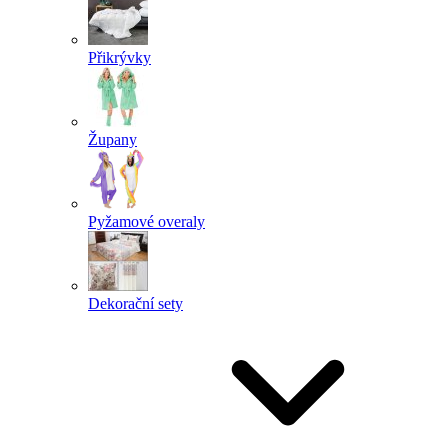
Přikrývky
Župany
Pyžamové overaly
Dekorační sety