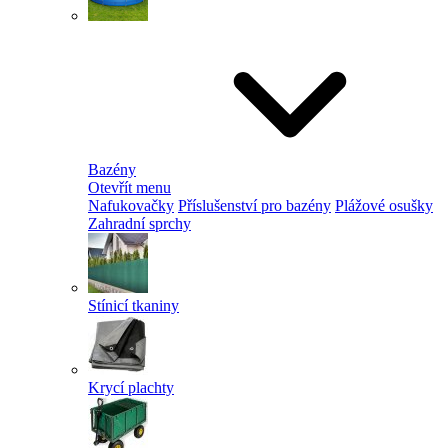
Bazény
Otevřít menu
Nafukovačky
Příslušenství pro bazény
Plážové osušky
Zahradní sprchy
Stínicí tkaniny
Krycí plachty