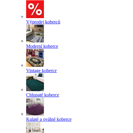
Výprodej koberců
Moderní koberce
Vintage koberce
Chlupaté koberce
Kulaté a oválné koberce