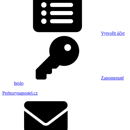
Vytvořit účet
Zapomenuté
heslo
Prehozynapostel.cz