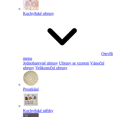
Kuchyňské ubrusy
Otevřít
menu
Jednobarevné ubrusy
Ubrusy se vzorem
Vánoční
ubrusy
Velikonoční ubrusy
Prostírání
Kuchyňské utěrky