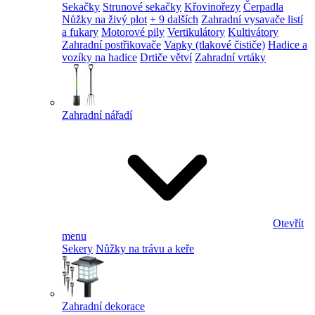
Sekačky
Strunové sekačky
Křovinořezy
Čerpadla
Nůžky na živý plot
+ 9 dalších
Zahradní vysavače listí
a fukary
Motorové pily
Vertikulátory
Kultivátory
Zahradní postřikovače
Vapky (tlakové čističe)
Hadice a
vozíky na hadice
Drtiče větví
Zahradní vrtáky
Zahradní nářadí
Otevřít
menu
Sekery
Nůžky na trávu a keře
Zahradní dekorace