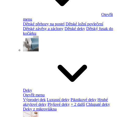
Otevřít
menu
Dětské přehozy na postel
Dětské ložní povlečení
Dětské závěsy a záclony
Dětské deky
Dětský fusak do
kočárku
Deky
Otevřít menu
Výprodej dek
Luxusní deky
Piknikové deky
Hrubé
akrylové deky
Plyšové deky
+ 2 další
Chlupaté deky
Deky z mikrovlákna