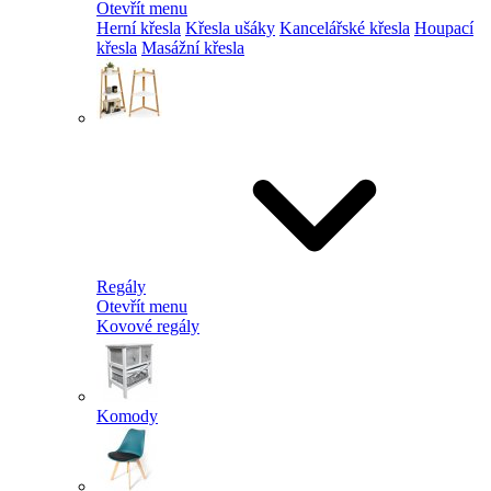
Otevřít menu
Herní křesla
Křesla ušáky
Kancelářské křesla
Houpací
křesla
Masážní křesla
Regály
Otevřít menu
Kovové regály
Komody