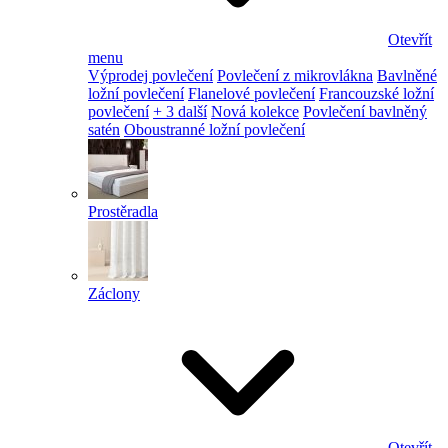
Otevřít
menu
Výprodej povlečení
Povlečení z mikrovlákna
Bavlněné
ložní povlečení
Flanelové povlečení
Francouzské ložní
povlečení
+ 3 další
Nová kolekce
Povlečení bavlněný
satén
Oboustranné ložní povlečení
Prostěradla
Záclony
Otevřít