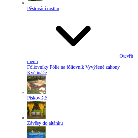
Pěstování rostlin
Otevřít
menu
Fóliovníky
Fólie na fóliovník
Vyvýšené záhony
Květináče
Pískoviště
Závěsy do altánku