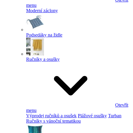
menu
Moderní záclony
Podsedáky na židle
Ručníky a osušky
Otevřít
menu
Výprodej ručníků a osušek
Plážové osušky
Turban
Ručníky s vánoční tematikou