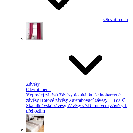
Otevřít menu
Závěsy
Otevřít menu
Výprodej závěsů
Závěsy do altánku
Jednobarevné
závěsy
Hotové závěsy
Zatemňovací závěsy
+ 3 další
Skandinávské závěsy
Závěsy s 3D motivem
Závěsy k
přehozům