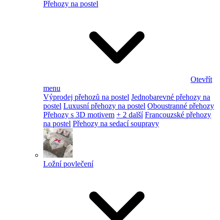
Přehozy na postel
Otevřít
menu
Výprodej přehozů na postel
Jednobarevné přehozy na
postel
Luxusní přehozy na postel
Oboustranné přehozy
Přehozy s 3D motivem
+ 2 další
Francouzské přehozy
na postel
Přehozy na sedací soupravy
Ložní povlečení