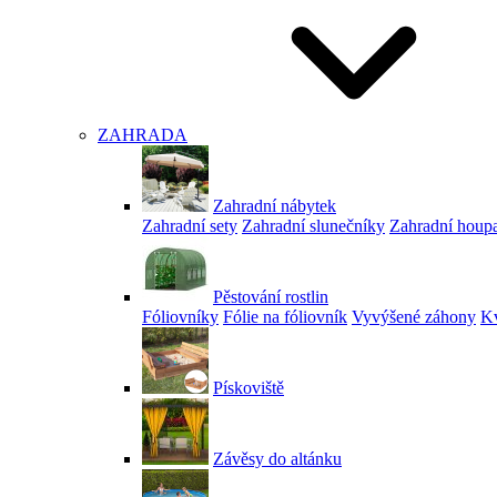
ZAHRADA
Zahradní nábytek
Zahradní sety
Zahradní slunečníky
Zahradní houp
Pěstování rostlin
Fóliovníky
Fólie na fóliovník
Vyvýšené záhony
Kv
Pískoviště
Závěsy do altánku