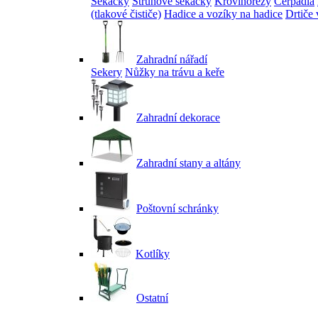
Sekačky
Strunové sekačky
Křovinořezy
Čerpadla
(tlakové čističe)
Hadice a vozíky na hadice
Drtiče 
Zahradní nářadí
Sekery
Nůžky na trávu a keře
Zahradní dekorace
Zahradní stany a altány
Poštovní schránky
Kotlíky
Ostatní