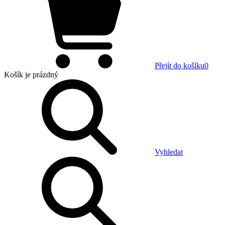
Přejít do košíku
0
Košík
je prázdný
Vyhledat