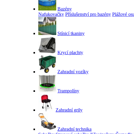
Bazény
Nafukovačky
Příslušenství pro bazény
Plážové os
Stínicí tkaniny
Krycí plachty
Zahradní vozíky
Trampolíny
Zahradní grily
Zahradní technika