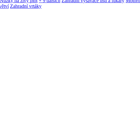
Nůžky na živý plot
+ 9 dalších
Zahradní vysavače listí a fukary
Motoro
větví
Zahradní vrtáky