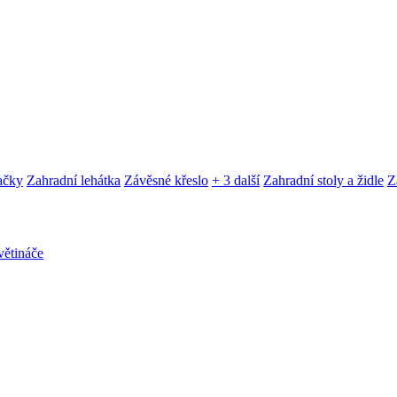
ačky
Zahradní lehátka
Závěsné křeslo
+ 3 další
Zahradní stoly a židle
Z
ětináče