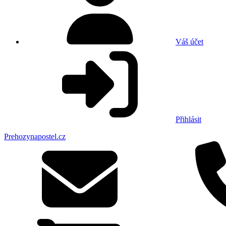
Váš účet
Přihlásit
Prehozynapostel.cz