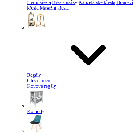
Herní křesla
Křesla ušáky
Kancelářské křesla
Houpací
křesla
Masážní křesla
Regály
Otevřít menu
Kovové regály
Komody