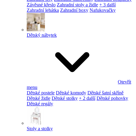
Závěsné křeslo
Zahradní stoly a židle
+ 3 další
Zahradní lehátka
Zahradní boxy
Nafukovačky
Dětský nábytek
Otevřít
menu
Dětské postele
Dětské komody
Dětské šatní skříně
Dětské židle
Dětské stolky
+ 2 další
Dětské pohovky
Dětské regály
Stoly a stolky