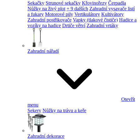
Sekačky
Strunové sekačky
Křovinořezy
Čerpadla
Nůžky na živý plot
+ 9 dalších
Zahradní vysavače listí
a fukary
Motorové pily
Vertikulátory
Kultivátory
Zahradní postřikovače
Vapky (tlakové čističe)
Hadice a
vozíky na hadice
Drtiče větví
Zahradní vrtáky
Zahradní nářadí
Otevřít
menu
Sekery
Nůžky na trávu a keře
Zahradní dekorace