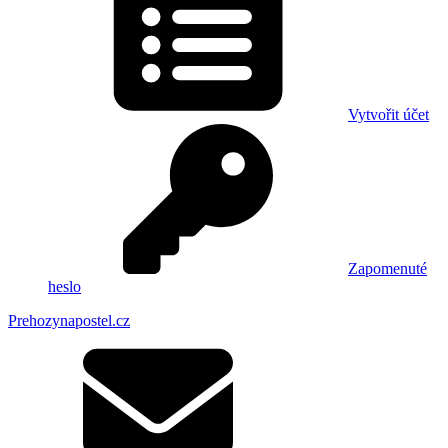
Vytvořit účet
Zapomenuté
heslo
Prehozynapostel.cz