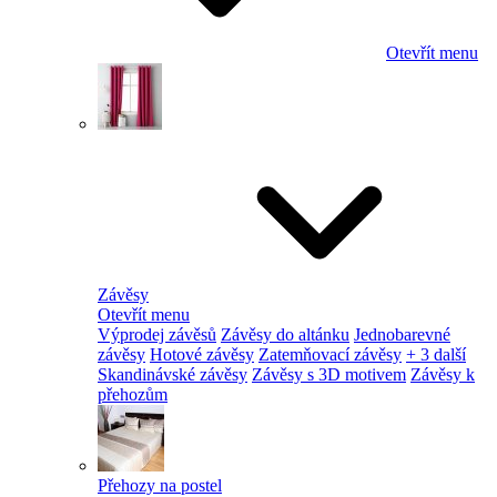
Otevřít menu
Závěsy
Otevřít menu
Výprodej závěsů
Závěsy do altánku
Jednobarevné
závěsy
Hotové závěsy
Zatemňovací závěsy
+ 3 další
Skandinávské závěsy
Závěsy s 3D motivem
Závěsy k
přehozům
Přehozy na postel