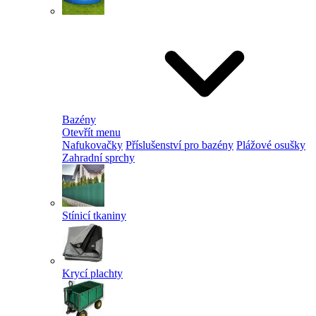
Bazény
Otevřít menu
Nafukovačky
Příslušenství pro bazény
Plážové osušky
Zahradní sprchy
Stínicí tkaniny
Krycí plachty