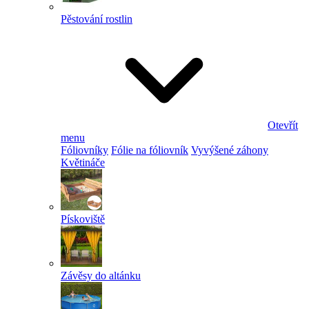
Pěstování rostlin
Otevřít
menu
Fóliovníky
Fólie na fóliovník
Vyvýšené záhony
Květináče
Pískoviště
Závěsy do altánku