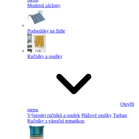
Moderní záclony
Podsedáky na židle
Ručníky a osušky
Otevřít
menu
Výprodej ručníků a osušek
Plážové osušky
Turban
Ručníky s vánoční tematikou