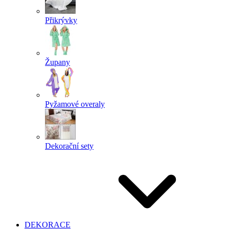
Přikrývky
Župany
Pyžamové overaly
Dekorační sety
DEKORACE