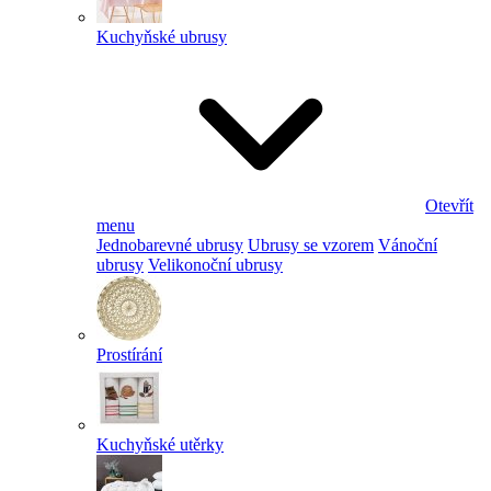
Kuchyňské ubrusy
Otevřít
menu
Jednobarevné ubrusy
Ubrusy se vzorem
Vánoční
ubrusy
Velikonoční ubrusy
Prostírání
Kuchyňské utěrky