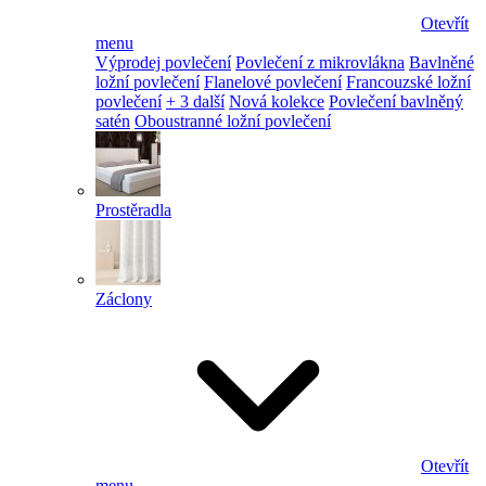
Otevřít
menu
Výprodej povlečení
Povlečení z mikrovlákna
Bavlněné
ložní povlečení
Flanelové povlečení
Francouzské ložní
povlečení
+ 3 další
Nová kolekce
Povlečení bavlněný
satén
Oboustranné ložní povlečení
Prostěradla
Záclony
Otevřít
menu