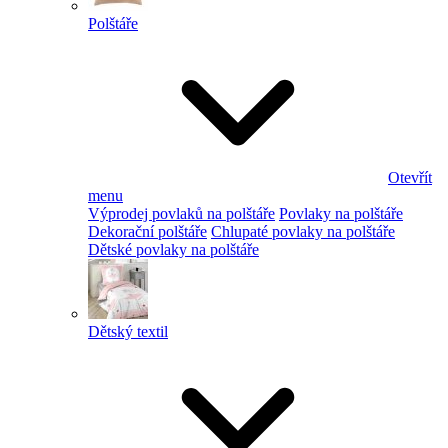
Polštáře
Otevřít
menu
Výprodej povlaků na polštáře
Povlaky na polštáře
Dekorační polštáře
Chlupaté povlaky na polštáře
Dětské povlaky na polštáře
Dětský textil