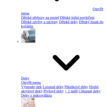
Otevřít
menu
Dětské přehozy na postel
Dětské ložní povlečení
Dětské závěsy a záclony
Dětské deky
Dětský fusak do
kočárku
Deky
Otevřít menu
Výprodej dek
Luxusní deky
Piknikové deky
Hrubé
akrylové deky
Plyšové deky
+ 2 další
Chlupaté deky
Deky z mikrovlákna