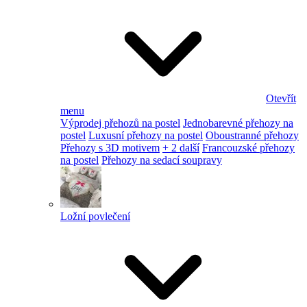
Otevřít
menu
Výprodej přehozů na postel
Jednobarevné přehozy na
postel
Luxusní přehozy na postel
Oboustranné přehozy
Přehozy s 3D motivem
+ 2 další
Francouzské přehozy
na postel
Přehozy na sedací soupravy
Ložní povlečení