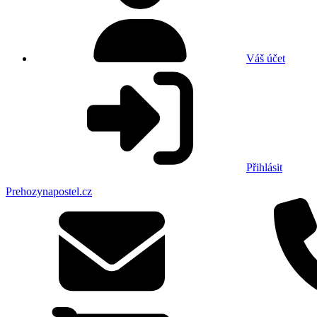
Váš účet
Přihlásit
Prehozynapostel.cz