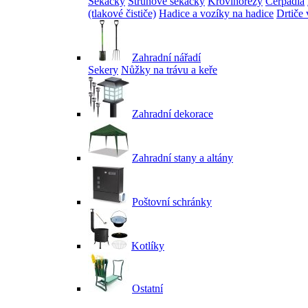
Sekačky
Strunové sekačky
Křovinořezy
Čerpadla
(tlakové čističe)
Hadice a vozíky na hadice
Drtiče 
Zahradní nářadí
Sekery
Nůžky na trávu a keře
Zahradní dekorace
Zahradní stany a altány
Poštovní schránky
Kotlíky
Ostatní