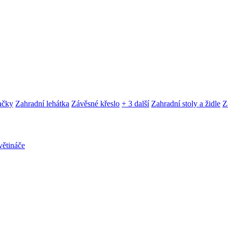
ačky
Zahradní lehátka
Závěsné křeslo
+ 3 další
Zahradní stoly a židle
Z
ětináče