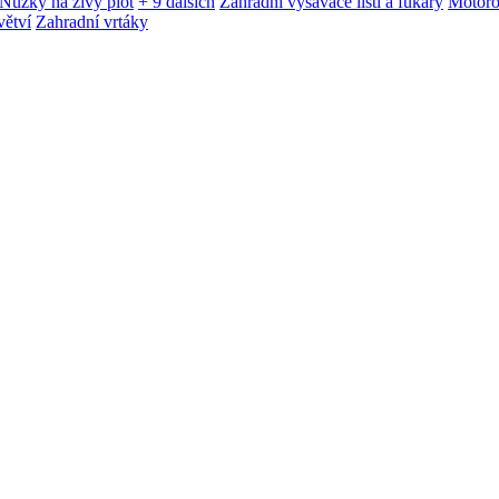
Nůžky na živý plot
+ 9 dalších
Zahradní vysavače listí a fukary
Motoro
větví
Zahradní vrtáky