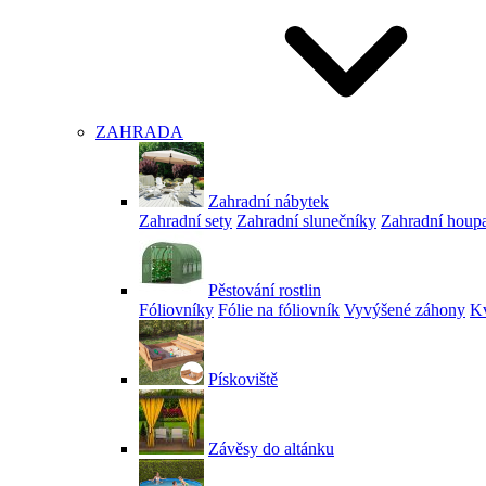
ZAHRADA
Zahradní nábytek
Zahradní sety
Zahradní slunečníky
Zahradní houp
Pěstování rostlin
Fóliovníky
Fólie na fóliovník
Vyvýšené záhony
Kv
Pískoviště
Závěsy do altánku