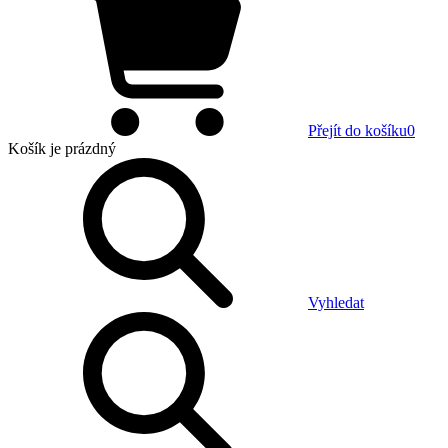
Přejít do košíku
0
Košík
je prázdný
Vyhledat