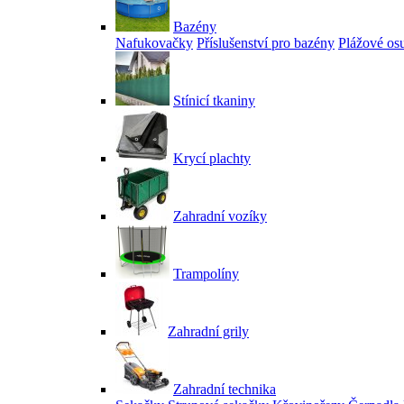
Bazény
Nafukovačky
Příslušenství pro bazény
Plážové os
Stínicí tkaniny
Krycí plachty
Zahradní vozíky
Trampolíny
Zahradní grily
Zahradní technika