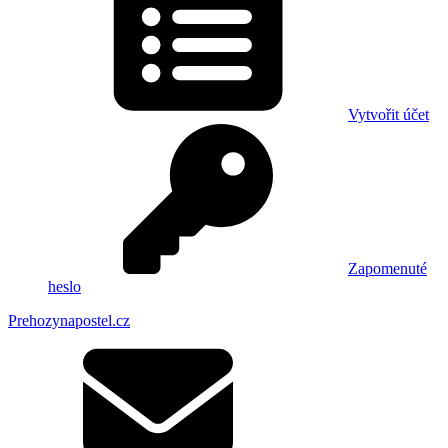
Vytvořit účet
Zapomenuté
heslo
Prehozynapostel.cz