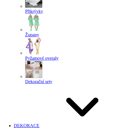
Přikrývky
Župany
Pyžamové overaly
Dekorační sety
DEKORACE