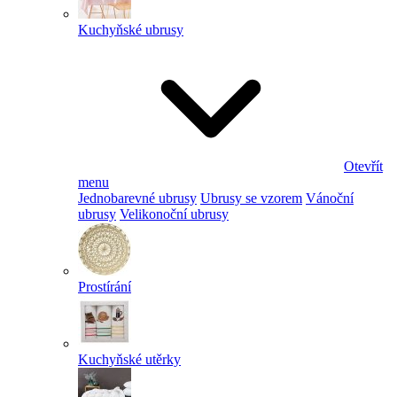
Kuchyňské ubrusy
Otevřít
menu
Jednobarevné ubrusy
Ubrusy se vzorem
Vánoční
ubrusy
Velikonoční ubrusy
Prostírání
Kuchyňské utěrky