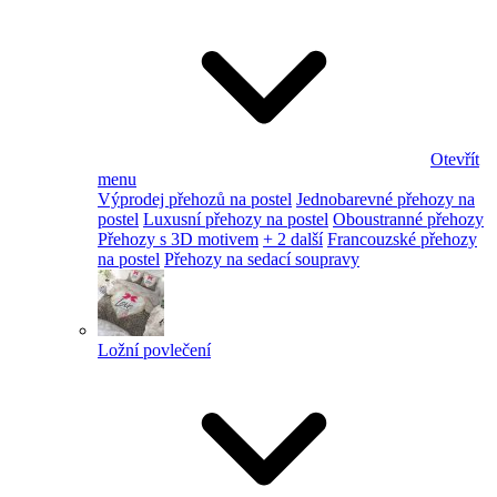
Otevřít
menu
Výprodej přehozů na postel
Jednobarevné přehozy na
postel
Luxusní přehozy na postel
Oboustranné přehozy
Přehozy s 3D motivem
+ 2 další
Francouzské přehozy
na postel
Přehozy na sedací soupravy
Ložní povlečení