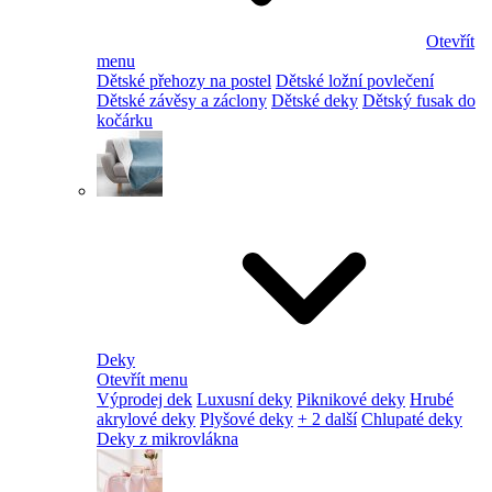
Otevřít
menu
Dětské přehozy na postel
Dětské ložní povlečení
Dětské závěsy a záclony
Dětské deky
Dětský fusak do
kočárku
Deky
Otevřít menu
Výprodej dek
Luxusní deky
Piknikové deky
Hrubé
akrylové deky
Plyšové deky
+ 2 další
Chlupaté deky
Deky z mikrovlákna