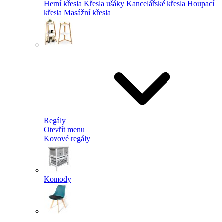
Herní křesla
Křesla ušáky
Kancelářské křesla
Houpací
křesla
Masážní křesla
Regály
Otevřít menu
Kovové regály
Komody