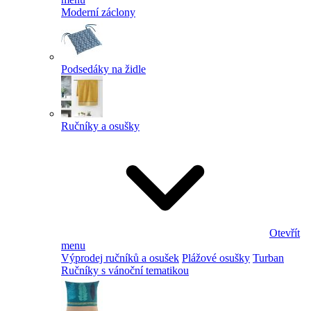
Moderní záclony
Podsedáky na židle
Ručníky a osušky
Otevřít
menu
Výprodej ručníků a osušek
Plážové osušky
Turban
Ručníky s vánoční tematikou