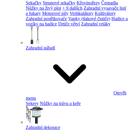
Sekačky
Strunové sekačky
Křovinořezy
Čerpadla
Nůžky na živý plot
+ 9 dalších
Zahradní vysavače listí
a fukary
Motorové pily
Vertikulátory
Kultivátory
Zahradní postřikovače
Vapky (tlakové čističe)
Hadice a
vozíky na hadice
Drtiče větví
Zahradní vrtáky
Zahradní nářadí
Otevřít
menu
Sekery
Nůžky na trávu a keře
Zahradní dekorace