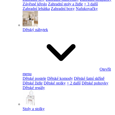
Závěsné křeslo
Zahradní stoly a židle
+ 3 další
Zahradní lehátka
Zahradní boxy
Nafukovačky
Dětský nábytek
Otevřít
menu
Dětské postele
Dětské komody
Dětské šatní skříně
Dětské židle
Dětské stolky
+ 2 další
Dětské pohovky
Dětské regály
Stoly a stolky