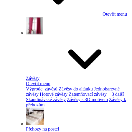
Otevřít menu
Závěsy
Otevřít menu
Výprodej závěsů
Závěsy do altánku
Jednobarevné
závěsy
Hotové závěsy
Zatemňovací závěsy
+ 3 další
Skandinávské závěsy
Závěsy s 3D motivem
Závěsy k
přehozům
Přehozy na postel