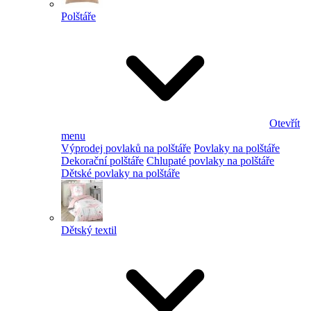
Polštáře
Otevřít
menu
Výprodej povlaků na polštáře
Povlaky na polštáře
Dekorační polštáře
Chlupaté povlaky na polštáře
Dětské povlaky na polštáře
Dětský textil