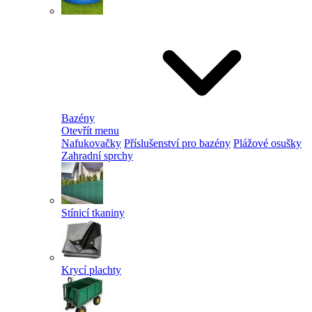
Bazény
Otevřít menu
Nafukovačky
Příslušenství pro bazény
Plážové osušky
Zahradní sprchy
Stínicí tkaniny
Krycí plachty