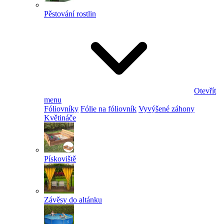
Pěstování rostlin
Otevřít
menu
Fóliovníky
Fólie na fóliovník
Vyvýšené záhony
Květináče
Pískoviště
Závěsy do altánku