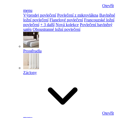
Otevřít
menu
Výprodej povlečení
Povlečení z mikrovlákna
Bavlněné
ložní povlečení
Flanelové povlečení
Francouzské ložní
povlečení
+ 3 další
Nová kolekce
Povlečení bavlněný
satén
Oboustranné ložní povlečení
Prostěradla
Záclony
Otevřít
menu