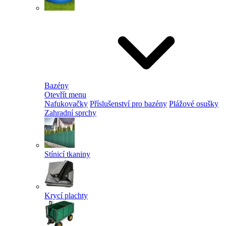
Bazény
Otevřít menu
Nafukovačky
Příslušenství pro bazény
Plážové osušky
Zahradní sprchy
Stínicí tkaniny
Krycí plachty