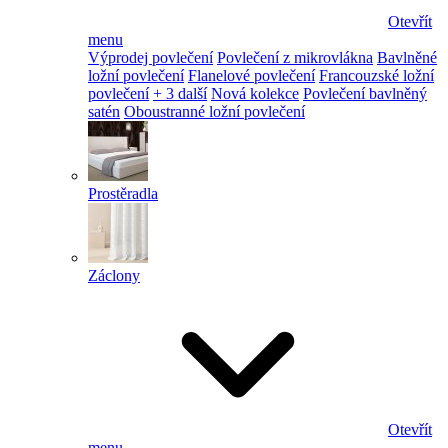
Otevřít
menu
Výprodej povlečení
Povlečení z mikrovlákna
Bavlněné
ložní povlečení
Flanelové povlečení
Francouzské ložní
povlečení
+ 3 další
Nová kolekce
Povlečení bavlněný
satén
Oboustranné ložní povlečení
Prostěradla
Záclony
Otevřít
menu