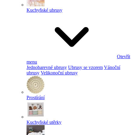
Kuchyňské ubrusy
Otevřít
menu
Jednobarevné ubrusy
Ubrusy se vzorem
Vánoční
ubrusy
Velikonoční ubrusy
Prostírání
Kuchyňské utěrky