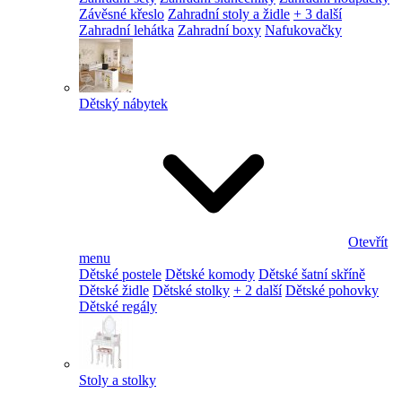
Závěsné křeslo
Zahradní stoly a židle
+ 3 další
Zahradní lehátka
Zahradní boxy
Nafukovačky
Dětský nábytek
Otevřít
menu
Dětské postele
Dětské komody
Dětské šatní skříně
Dětské židle
Dětské stolky
+ 2 další
Dětské pohovky
Dětské regály
Stoly a stolky