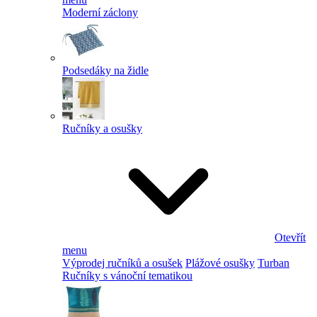
Moderní záclony
Podsedáky na židle
Ručníky a osušky
Otevřít
menu
Výprodej ručníků a osušek
Plážové osušky
Turban
Ručníky s vánoční tematikou