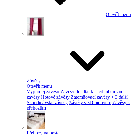
Otevřít menu
Závěsy
Otevřít menu
Výprodej závěsů
Závěsy do altánku
Jednobarevné
závěsy
Hotové závěsy
Zatemňovací závěsy
+ 3 další
Skandinávské závěsy
Závěsy s 3D motivem
Závěsy k
přehozům
Přehozy na postel