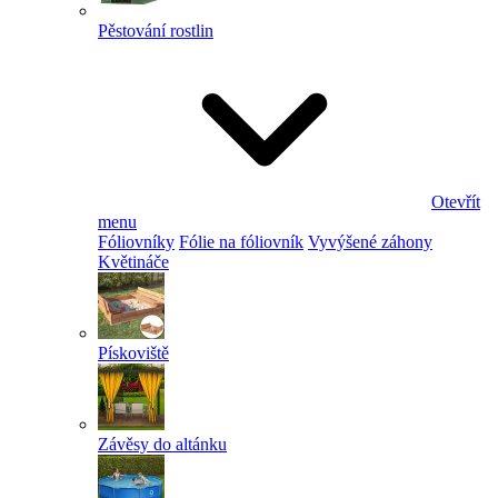
Pěstování rostlin
Otevřít
menu
Fóliovníky
Fólie na fóliovník
Vyvýšené záhony
Květináče
Pískoviště
Závěsy do altánku