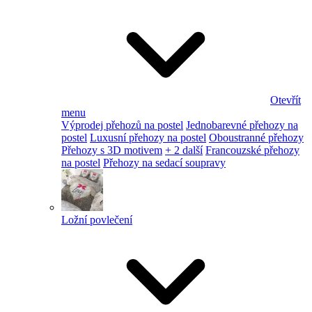
Otevřít
menu
Výprodej přehozů na postel
Jednobarevné přehozy na
postel
Luxusní přehozy na postel
Oboustranné přehozy
Přehozy s 3D motivem
+ 2 další
Francouzské přehozy
na postel
Přehozy na sedací soupravy
Ložní povlečení