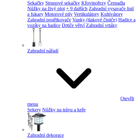
Sekačky
Strunové sekačky
Křovinořezy
Čerpadla
Nůžky na živý plot
+ 9 dalších
Zahradní vysavače listí
a fukary
Motorové pily
Vertikulátory
Kultivátory
Zahradní postřikovače
Vapky (tlakové čističe)
Hadice a
vozíky na hadice
Drtiče větví
Zahradní vrtáky
Zahradní nářadí
Otevřít
menu
Sekery
Nůžky na trávu a keře
Zahradní dekorace