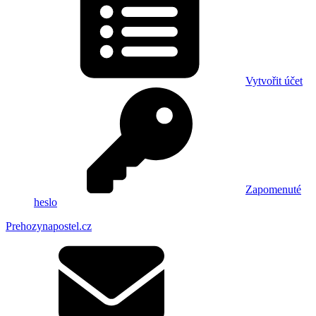
Vytvořit účet
Zapomenuté
heslo
Prehozynapostel.cz