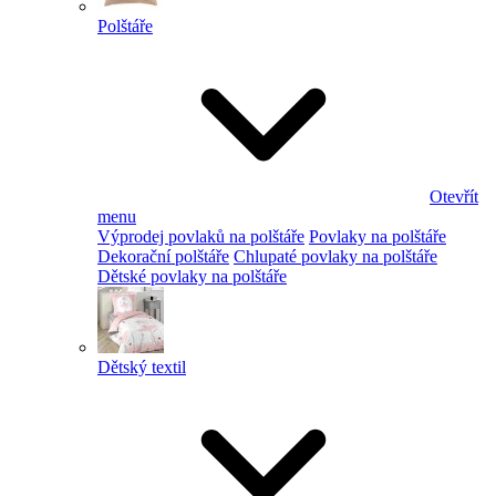
Polštáře
Otevřít
menu
Výprodej povlaků na polštáře
Povlaky na polštáře
Dekorační polštáře
Chlupaté povlaky na polštáře
Dětské povlaky na polštáře
Dětský textil