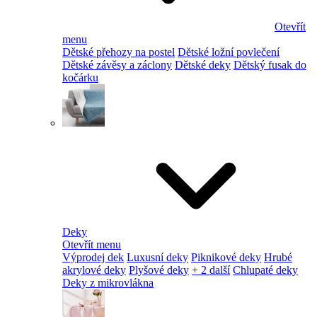
Otevřít
menu
Dětské přehozy na postel
Dětské ložní povlečení
Dětské závěsy a záclony
Dětské deky
Dětský fusak do
kočárku
Deky
Otevřít menu
Výprodej dek
Luxusní deky
Piknikové deky
Hrubé
akrylové deky
Plyšové deky
+ 2 další
Chlupaté deky
Deky z mikrovlákna