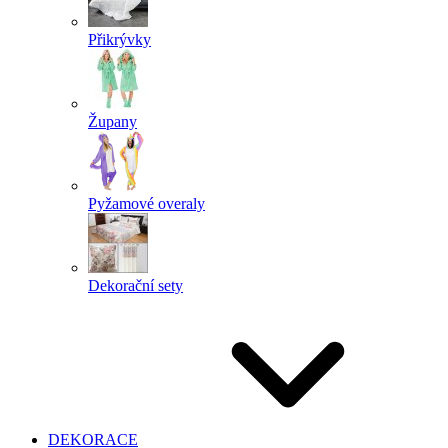
Přikrývky
Župany
Pyžamové overaly
Dekorační sety
DEKORACE