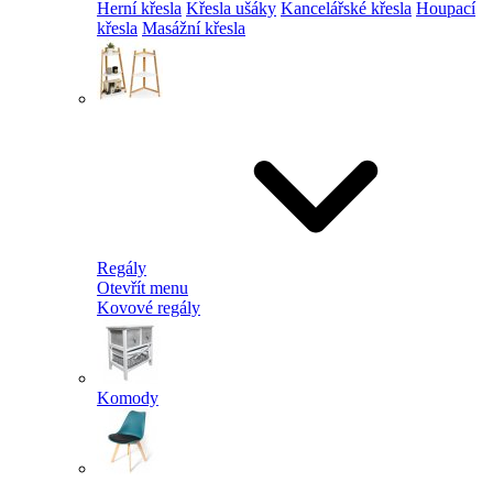
Herní křesla
Křesla ušáky
Kancelářské křesla
Houpací
křesla
Masážní křesla
Regály
Otevřít menu
Kovové regály
Komody