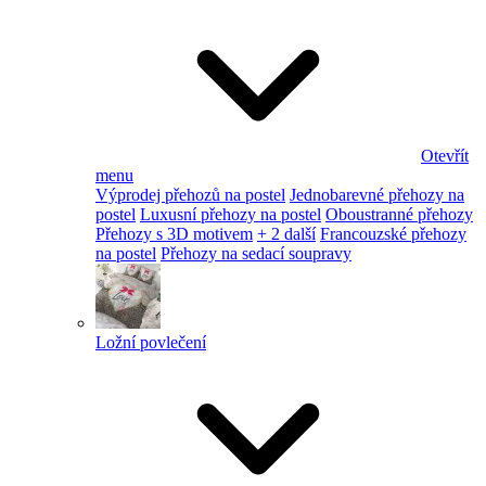
Otevřít
menu
Výprodej přehozů na postel
Jednobarevné přehozy na
postel
Luxusní přehozy na postel
Oboustranné přehozy
Přehozy s 3D motivem
+ 2 další
Francouzské přehozy
na postel
Přehozy na sedací soupravy
Ložní povlečení