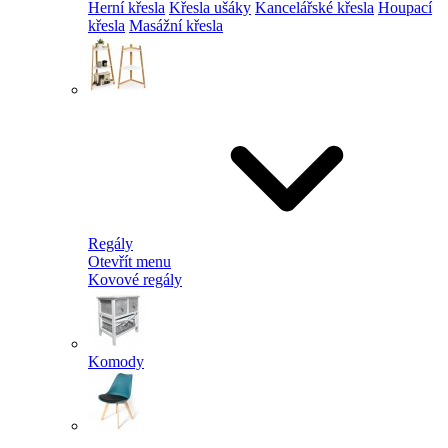
Herní křesla
Křesla ušáky
Kancelářské křesla
Houpací
křesla
Masážní křesla
Regály
Otevřít menu
Kovové regály
Komody