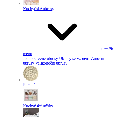
Kuchyňské ubrusy
Otevřít
menu
Jednobarevné ubrusy
Ubrusy se vzorem
Vánoční
ubrusy
Velikonoční ubrusy
Prostírání
Kuchyňské utěrky