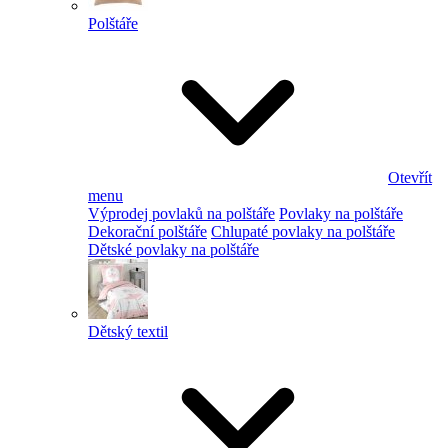
Polštáře
Otevřít
menu
Výprodej povlaků na polštáře
Povlaky na polštáře
Dekorační polštáře
Chlupaté povlaky na polštáře
Dětské povlaky na polštáře
Dětský textil