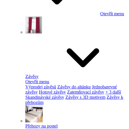
Otevřít menu
Závěsy
Otevřít menu
Výprodej závěsů
Závěsy do altánku
Jednobarevné
závěsy
Hotové závěsy
Zatemňovací závěsy
+ 3 další
Skandinávské závěsy
Závěsy s 3D motivem
Závěsy k
přehozům
Přehozy na postel