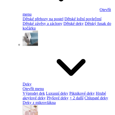
Otevřít
menu
Dětské přehozy na postel
Dětské ložní povlečení
Dětské závěsy a záclony
Dětské deky
Dětský fusak do
kočárku
Deky
Otevřít menu
Výprodej dek
Luxusní deky
Piknikové deky
Hrubé
akrylové deky
Plyšové deky
+ 2 další
Chlupaté deky
Deky z mikrovlákna