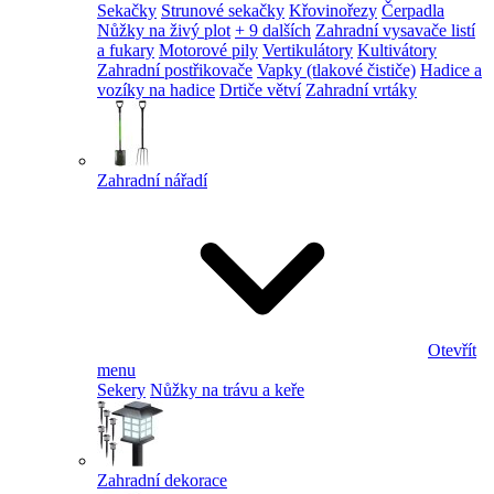
Sekačky
Strunové sekačky
Křovinořezy
Čerpadla
Nůžky na živý plot
+ 9 dalších
Zahradní vysavače listí
a fukary
Motorové pily
Vertikulátory
Kultivátory
Zahradní postřikovače
Vapky (tlakové čističe)
Hadice a
vozíky na hadice
Drtiče větví
Zahradní vrtáky
Zahradní nářadí
Otevřít
menu
Sekery
Nůžky na trávu a keře
Zahradní dekorace