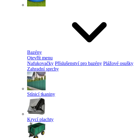
Bazény
Otevřít menu
Nafukovačky
Příslušenství pro bazény
Plážové osušky
Zahradní sprchy
Stínicí tkaniny
Krycí plachty