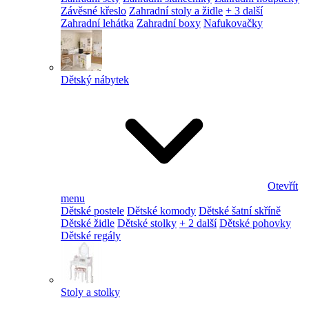
Závěsné křeslo
Zahradní stoly a židle
+ 3 další
Zahradní lehátka
Zahradní boxy
Nafukovačky
Dětský nábytek
Otevřít
menu
Dětské postele
Dětské komody
Dětské šatní skříně
Dětské židle
Dětské stolky
+ 2 další
Dětské pohovky
Dětské regály
Stoly a stolky