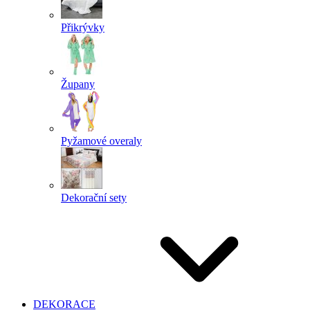
Přikrývky
Župany
Pyžamové overaly
Dekorační sety
DEKORACE