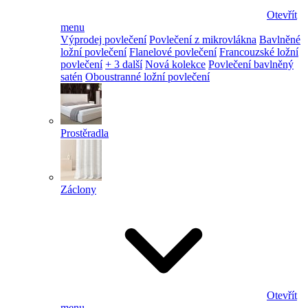
Otevřít
menu
Výprodej povlečení
Povlečení z mikrovlákna
Bavlněné
ložní povlečení
Flanelové povlečení
Francouzské ložní
povlečení
+ 3 další
Nová kolekce
Povlečení bavlněný
satén
Oboustranné ložní povlečení
Prostěradla
Záclony
Otevřít
menu