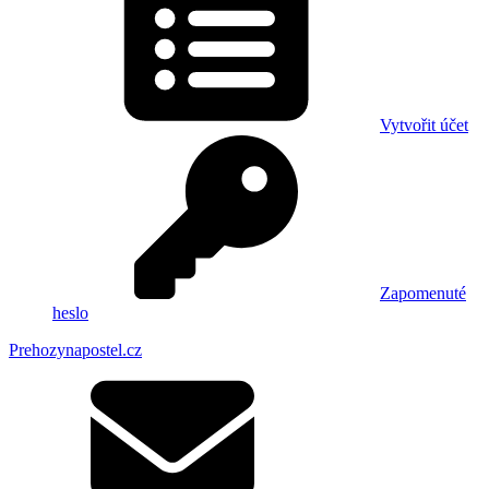
Vytvořit účet
Zapomenuté
heslo
Prehozynapostel.cz