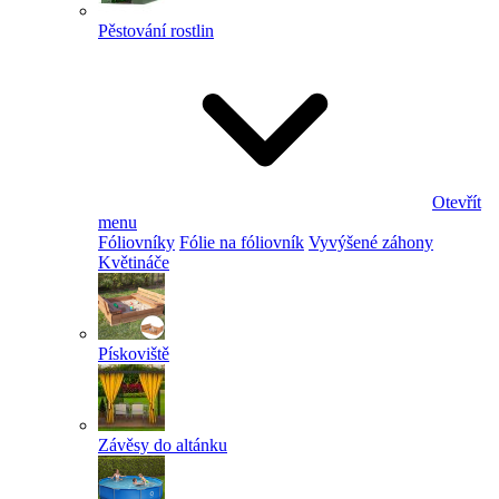
Pěstování rostlin
Otevřít
menu
Fóliovníky
Fólie na fóliovník
Vyvýšené záhony
Květináče
Pískoviště
Závěsy do altánku