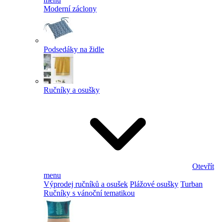
Moderní záclony
Podsedáky na židle
Ručníky a osušky
Otevřít
menu
Výprodej ručníků a osušek
Plážové osušky
Turban
Ručníky s vánoční tematikou