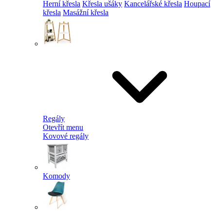
Herní křesla
Křesla ušáky
Kancelářské křesla
Houpací
křesla
Masážní křesla
Regály
Otevřít menu
Kovové regály
Komody