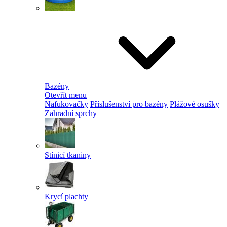
Bazény
Otevřít menu
Nafukovačky
Příslušenství pro bazény
Plážové osušky
Zahradní sprchy
Stínicí tkaniny
Krycí plachty