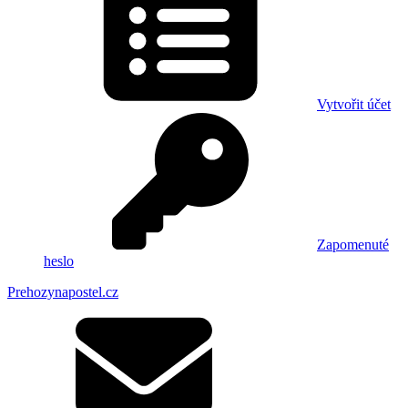
Vytvořit účet
Zapomenuté
heslo
Prehozynapostel.cz