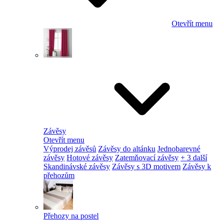
Otevřít menu
Závěsy
Otevřít menu
Výprodej závěsů
Závěsy do altánku
Jednobarevné
závěsy
Hotové závěsy
Zatemňovací závěsy
+ 3 další
Skandinávské závěsy
Závěsy s 3D motivem
Závěsy k
přehozům
Přehozy na postel