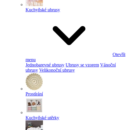
Kuchyňské ubrusy
Otevřít
menu
Jednobarevné ubrusy
Ubrusy se vzorem
Vánoční
ubrusy
Velikonoční ubrusy
Prostírání
Kuchyňské utěrky