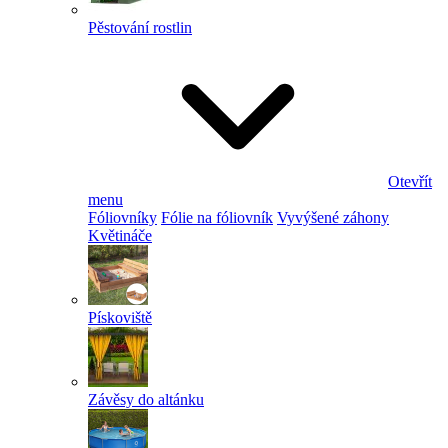
Pěstování rostlin
Otevřít
menu
Fóliovníky
Fólie na fóliovník
Vyvýšené záhony
Květináče
Pískoviště
Závěsy do altánku