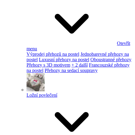
Otevřít
menu
Výprodej přehozů na postel
Jednobarevné přehozy na
postel
Luxusní přehozy na postel
Oboustranné přehozy
Přehozy s 3D motivem
+ 2 další
Francouzské přehozy
na postel
Přehozy na sedací soupravy
Ložní povlečení