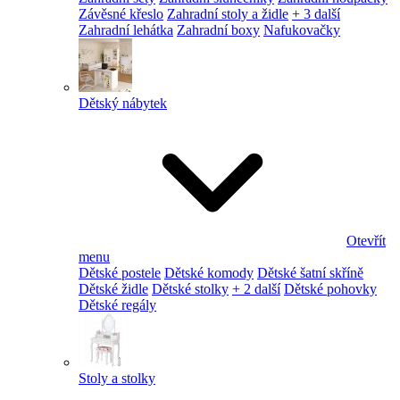
Závěsné křeslo
Zahradní stoly a židle
+ 3 další
Zahradní lehátka
Zahradní boxy
Nafukovačky
Dětský nábytek
Otevřít
menu
Dětské postele
Dětské komody
Dětské šatní skříně
Dětské židle
Dětské stolky
+ 2 další
Dětské pohovky
Dětské regály
Stoly a stolky