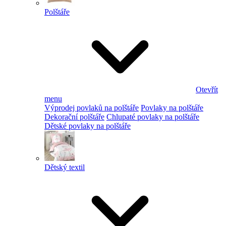
Polštáře
Otevřít
menu
Výprodej povlaků na polštáře
Povlaky na polštáře
Dekorační polštáře
Chlupaté povlaky na polštáře
Dětské povlaky na polštáře
Dětský textil