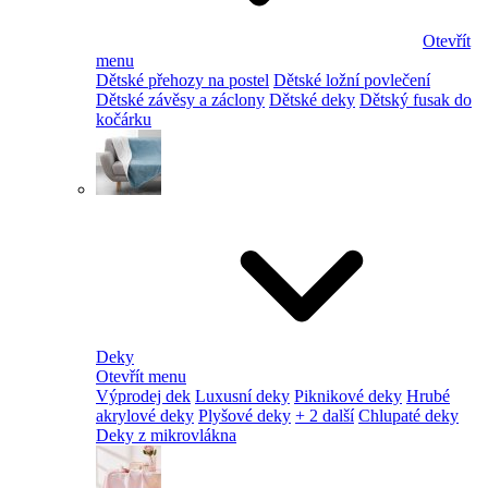
Otevřít
menu
Dětské přehozy na postel
Dětské ložní povlečení
Dětské závěsy a záclony
Dětské deky
Dětský fusak do
kočárku
Deky
Otevřít menu
Výprodej dek
Luxusní deky
Piknikové deky
Hrubé
akrylové deky
Plyšové deky
+ 2 další
Chlupaté deky
Deky z mikrovlákna