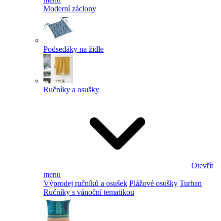
Moderní záclony
Podsedáky na židle
Ručníky a osušky
Otevřít
menu
Výprodej ručníků a osušek
Plážové osušky
Turban
Ručníky s vánoční tematikou