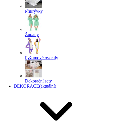
Přikrývky
Župany
Pyžamové overaly
Dekorační sety
DEKORACE
(aktuální)