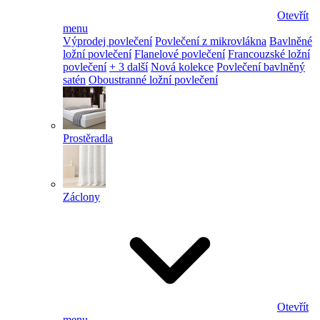
Otevřít
menu
Výprodej povlečení
Povlečení z mikrovlákna
Bavlněné
ložní povlečení
Flanelové povlečení
Francouzské ložní
povlečení
+ 3 další
Nová kolekce
Povlečení bavlněný
satén
Oboustranné ložní povlečení
Prostěradla
Záclony
Otevřít
menu