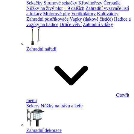
Sekačky
Strunové sekačky
Křovinořezy
Čerpadla
Nůžky na živý plot
+ 9 dalších
Zahradní vysavače listí
a fukary
Motorové pily
Vertikulátory
Kultivátory
Zahradní postřikovače
Vapky (tlakové čističe)
Hadice a
vozíky na hadice
Drtiče větví
Zahradní vrtáky
Zahradní nářadí
Otevřít
menu
Sekery
Nůžky na trávu a keře
Zahradní dekorace