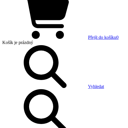
Přejít do košíku
0
Košík
je prázdný
Vyhledat