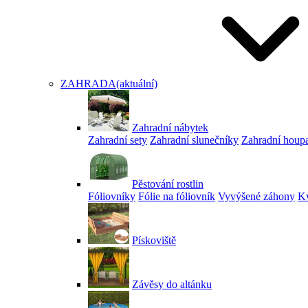
ZAHRADA
(aktuální)
Zahradní nábytek
Zahradní sety
Zahradní slunečníky
Zahradní houp
Pěstování rostlin
Fóliovníky
Fólie na fóliovník
Vyvýšené záhony
Kv
Pískoviště
Závěsy do altánku