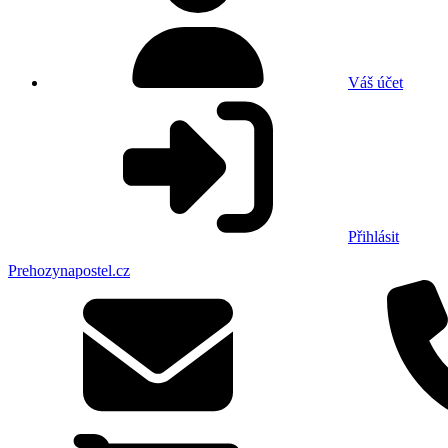
Váš účet
Přihlásit
Prehozynapostel.cz