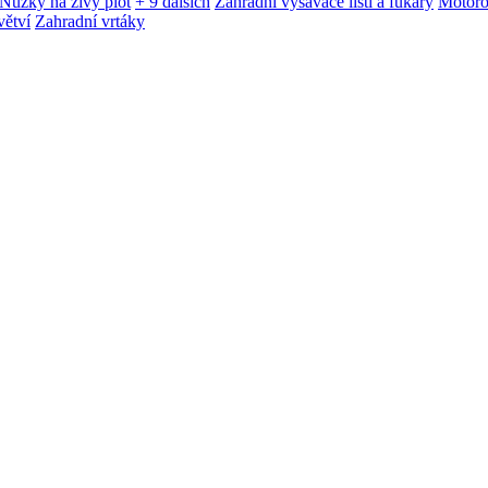
Nůžky na živý plot
+ 9 dalších
Zahradní vysavače listí a fukary
Motoro
větví
Zahradní vrtáky