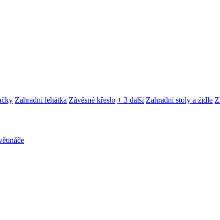
ačky
Zahradní lehátka
Závěsné křeslo
+ 3 další
Zahradní stoly a židle
Z
ětináče