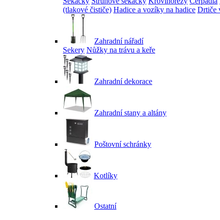
Sekačky
Strunové sekačky
Křovinořezy
Čerpadla
(tlakové čističe)
Hadice a vozíky na hadice
Drtiče 
Zahradní nářadí
Sekery
Nůžky na trávu a keře
Zahradní dekorace
Zahradní stany a altány
Poštovní schránky
Kotlíky
Ostatní