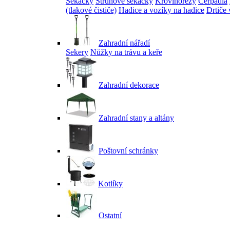
Sekačky
Strunové sekačky
Křovinořezy
Čerpadla
(tlakové čističe)
Hadice a vozíky na hadice
Drtiče 
Zahradní nářadí
Sekery
Nůžky na trávu a keře
Zahradní dekorace
Zahradní stany a altány
Poštovní schránky
Kotlíky
Ostatní