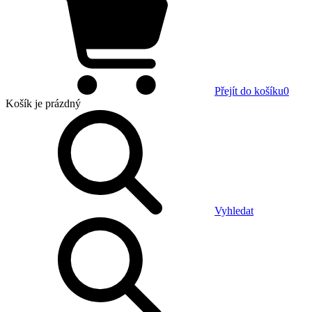
Přejít do košíku
0
Košík
je prázdný
Vyhledat