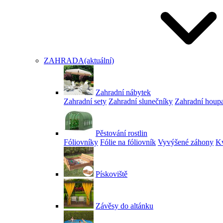
ZAHRADA
(aktuální)
Zahradní nábytek
Zahradní sety
Zahradní slunečníky
Zahradní houp
Pěstování rostlin
Fóliovníky
Fólie na fóliovník
Vyvýšené záhony
Kv
Pískoviště
Závěsy do altánku