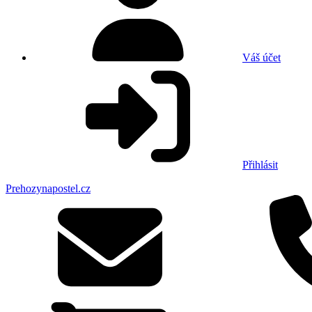
Váš účet
Přihlásit
Prehozynapostel.cz