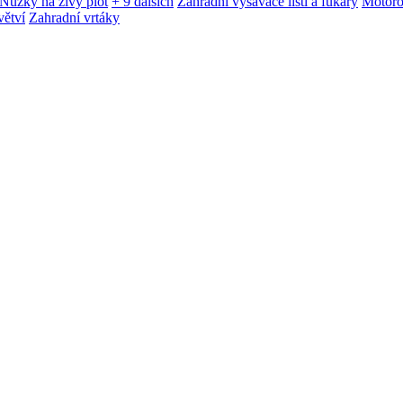
Nůžky na živý plot
+ 9 dalších
Zahradní vysavače listí a fukary
Motoro
větví
Zahradní vrtáky