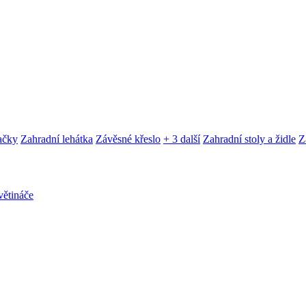
ačky
Zahradní lehátka
Závěsné křeslo
+ 3 další
Zahradní stoly a židle
Z
ětináče