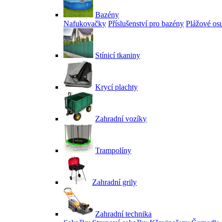
Bazény
Nafukovačky
Příslušenství pro bazény
Plážové os
Stínicí tkaniny
Krycí plachty
Zahradní vozíky
Trampolíny
Zahradní grily
Zahradní technika