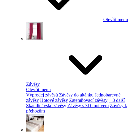
Otevřít menu
Závěsy
Otevřít menu
Výprodej závěsů
Závěsy do altánku
Jednobarevné
závěsy
Hotové závěsy
Zatemňovací závěsy
+ 3 další
Skandinávské závěsy
Závěsy s 3D motivem
Závěsy k
přehozům