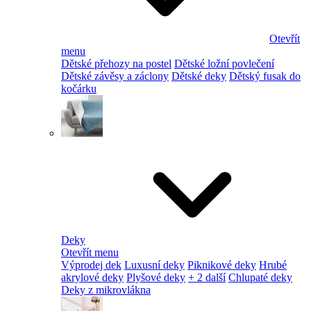
Otevřít
menu
Dětské přehozy na postel
Dětské ložní povlečení
Dětské závěsy a záclony
Dětské deky
Dětský fusak do
kočárku
Deky
Otevřít menu
Výprodej dek
Luxusní deky
Piknikové deky
Hrubé
akrylové deky
Plyšové deky
+ 2 další
Chlupaté deky
Deky z mikrovlákna