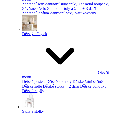
Zahradní sety
Zahradní slunečníky
Zahradní houpačky
Závěsné křeslo
Zahradní stoly a židle
+ 3 další
Zahradní lehátka
Zahradní boxy
Nafukovačky
Dětský nábytek
Otevřít
menu
Dětské postele
Dětské komody
Dětské šatní skříně
Dětské židle
Dětské stolky
+ 2 další
Dětské pohovky
Dětské regály
Stoly a stolky