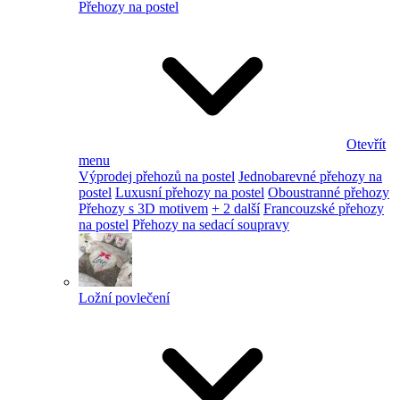
Přehozy na postel
Otevřít
menu
Výprodej přehozů na postel
Jednobarevné přehozy na
postel
Luxusní přehozy na postel
Oboustranné přehozy
Přehozy s 3D motivem
+ 2 další
Francouzské přehozy
na postel
Přehozy na sedací soupravy
Ložní povlečení