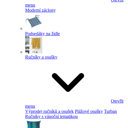
menu
Moderní záclony
Podsedáky na židle
Ručníky a osušky
Otevřít
menu
Výprodej ručníků a osušek
Plážové osušky
Turban
Ručníky s vánoční tematikou