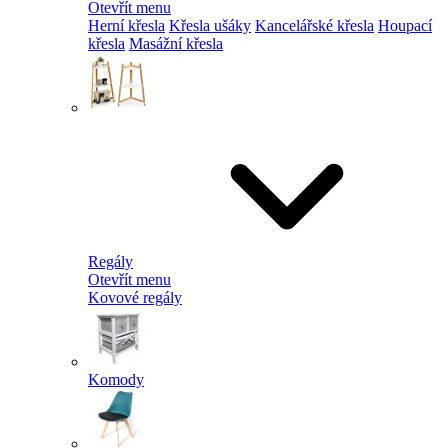
Otevřít menu
Herní křesla
Křesla ušáky
Kancelářské křesla
Houpací
křesla
Masážní křesla
Regály
Otevřít menu
Kovové regály
Komody