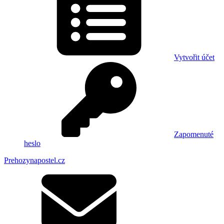
Vytvořit účet
Zapomenuté
heslo
Prehozynapostel.cz