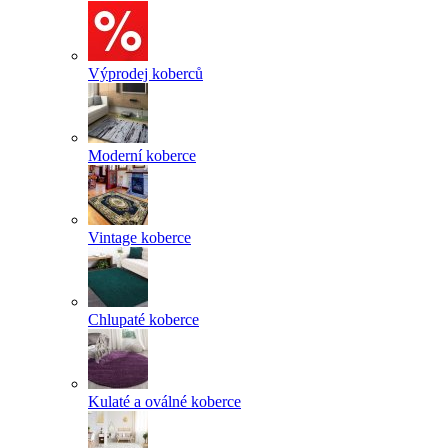
Výprodej koberců
Moderní koberce
Vintage koberce
Chlupaté koberce
Kulaté a oválné koberce