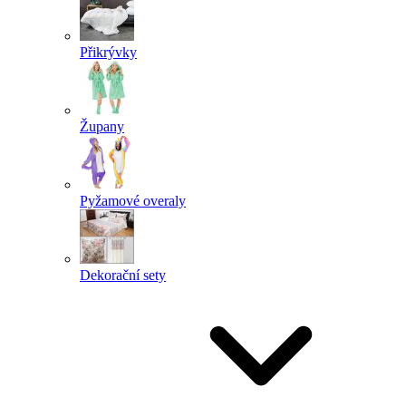
Přikrývky
Župany
Pyžamové overaly
Dekorační sety