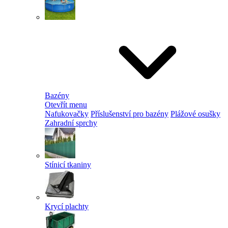
Bazény
Otevřít menu
Nafukovačky
Příslušenství pro bazény
Plážové osušky
Zahradní sprchy
Stínicí tkaniny
Krycí plachty