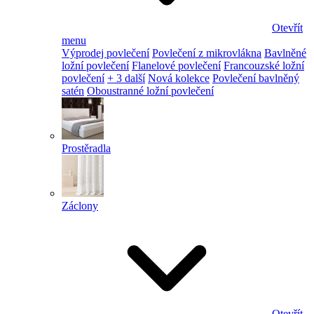
Otevřít
menu
Výprodej povlečení
Povlečení z mikrovlákna
Bavlněné
ložní povlečení
Flanelové povlečení
Francouzské ložní
povlečení
+ 3 další
Nová kolekce
Povlečení bavlněný
satén
Oboustranné ložní povlečení
Prostěradla
Záclony
Otevřít