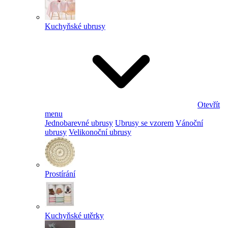
Kuchyňské ubrusy
Otevřít
menu
Jednobarevné ubrusy
Ubrusy se vzorem
Vánoční
ubrusy
Velikonoční ubrusy
Prostírání
Kuchyňské utěrky