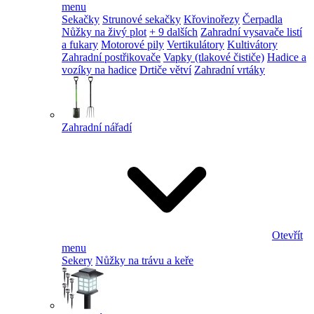
menu
Sekačky
Strunové sekačky
Křovinořezy
Čerpadla
Nůžky na živý plot
+ 9 dalších
Zahradní vysavače listí
a fukary
Motorové pily
Vertikulátory
Kultivátory
Zahradní postřikovače
Vapky (tlakové čističe)
Hadice a
vozíky na hadice
Drtiče větví
Zahradní vrtáky
Zahradní nářadí
Otevřít
menu
Sekery
Nůžky na trávu a keře