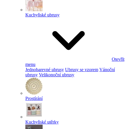
Kuchyňské ubrusy
Otevřít
menu
Jednobarevné ubrusy
Ubrusy se vzorem
Vánoční
ubrusy
Velikonoční ubrusy
Prostírání
Kuchyňské utěrky