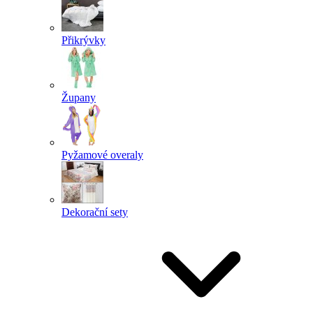
Přikrývky
Župany
Pyžamové overaly
Dekorační sety