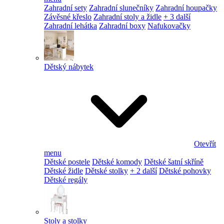
Zahradní sety
Zahradní slunečníky
Zahradní houpačky
Závěsné křeslo
Zahradní stoly a židle
+ 3 další
Zahradní lehátka
Zahradní boxy
Nafukovačky
Dětský nábytek
Otevřít
menu
Dětské postele
Dětské komody
Dětské šatní skříně
Dětské židle
Dětské stolky
+ 2 další
Dětské pohovky
Dětské regály
Stoly a stolky