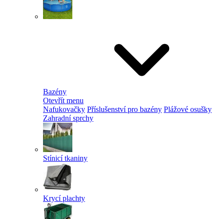
Bazény
Otevřít menu
Nafukovačky
Příslušenství pro bazény
Plážové osušky
Zahradní sprchy
Stínicí tkaniny
Krycí plachty