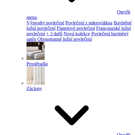
Otevřít
menu
Výprodej povlečení
Povlečení z mikrovlákna
Bavlněné
ložní povlečení
Flanelové povlečení
Francouzské ložní
povlečení
+ 3 další
Nová kolekce
Povlečení bavlněný
satén
Oboustranné ložní povlečení
Prostěradla
Záclony
Otevřít