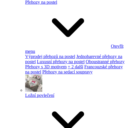
Přehozy na postel
Otevřít
menu
Výprodej přehozů na postel
Jednobarevné přehozy na
postel
Luxusní přehozy na postel
Oboustranné přehozy
Přehozy s 3D motivem
+ 2 další
Francouzské přehozy
na postel
Přehozy na sedací soupravy
Ložní povlečení