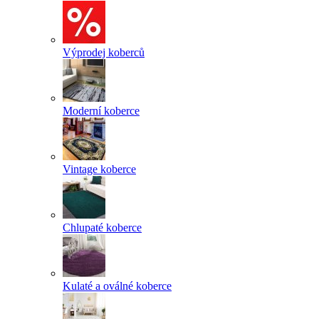
Výprodej koberců
Moderní koberce
Vintage koberce
Chlupaté koberce
Kulaté a oválné koberce