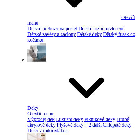
Otevřít
menu
Dětské přehozy na postel
Dětské ložní povlečení
Dětské závěsy a záclony
Dětské deky
Dětský fusak do
kočárku
Deky
Otevřít menu
Výprodej dek
Luxusní deky
Piknikové deky
Hrubé
akrylové deky
Plyšové deky
+ 2 další
Chlupaté deky
Deky z mikrovlákna