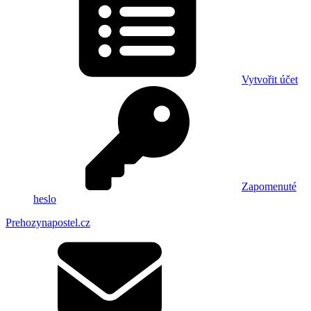
Vytvořit účet
Zapomenuté
heslo
Prehozynapostel.cz