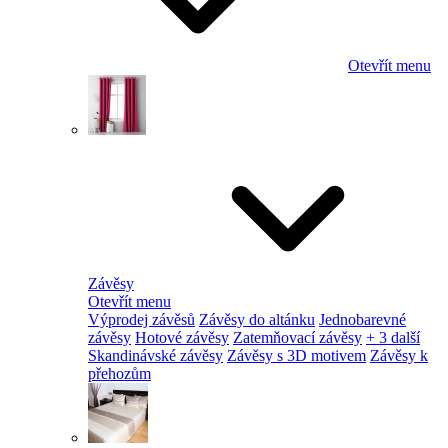
Otevřít menu
Závěsy
Otevřít menu
Výprodej závěsů
Závěsy do altánku
Jednobarevné
závěsy
Hotové závěsy
Zatemňovací závěsy
+ 3 další
Skandinávské závěsy
Závěsy s 3D motivem
Závěsy k
přehozům