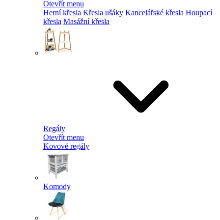
Otevřít menu
Herní křesla
Křesla ušáky
Kancelářské křesla
Houpací
křesla
Masážní křesla
Regály
Otevřít menu
Kovové regály
Komody