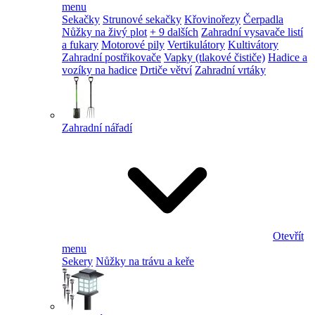
menu
Sekačky
Strunové sekačky
Křovinořezy
Čerpadla
Nůžky na živý plot
+ 9 dalších
Zahradní vysavače listí
a fukary
Motorové pily
Vertikulátory
Kultivátory
Zahradní postřikovače
Vapky (tlakové čističe)
Hadice a
vozíky na hadice
Drtiče větví
Zahradní vrtáky
Zahradní nářadí
Otevřít
menu
Sekery
Nůžky na trávu a keře