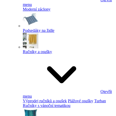
menu
Moderní záclony
Podsedáky na židle
Ručníky a osušky
Otevřít
menu
Výprodej ručníků a osušek
Plážové osušky
Turban
Ručníky s vánoční tematikou