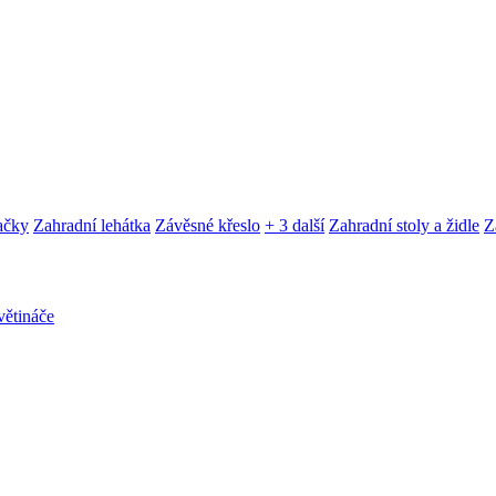
ačky
Zahradní lehátka
Závěsné křeslo
+ 3 další
Zahradní stoly a židle
Z
ětináče