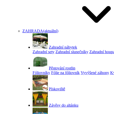
ZAHRADA
(aktuální)
Zahradní nábytek
Zahradní sety
Zahradní slunečníky
Zahradní houp
Pěstování rostlin
Fóliovníky
Fólie na fóliovník
Vyvýšené záhony
Kv
Pískoviště
Závěsy do altánku