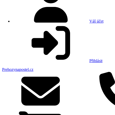
Váš účet
Přihlásit
Prehozynapostel.cz