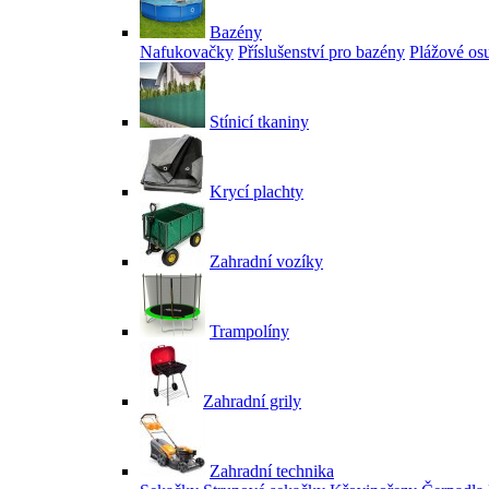
Bazény
Nafukovačky
Příslušenství pro bazény
Plážové os
Stínicí tkaniny
Krycí plachty
Zahradní vozíky
Trampolíny
Zahradní grily
Zahradní technika