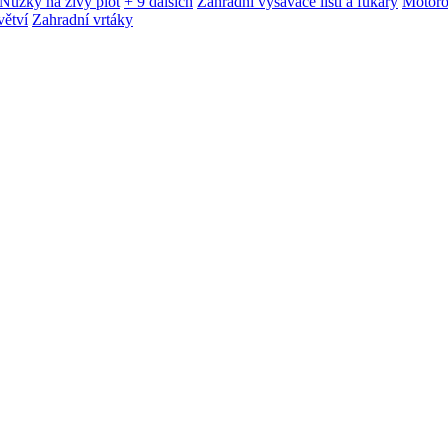
Nůžky na živý plot
+ 9 dalších
Zahradní vysavače listí a fukary
Motoro
větví
Zahradní vrtáky