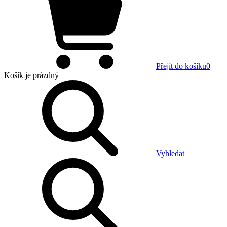
Přejít do košíku
0
Košík
je prázdný
Vyhledat