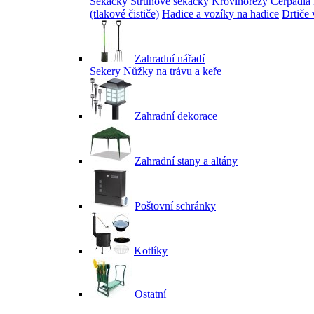
Sekačky
Strunové sekačky
Křovinořezy
Čerpadla
(tlakové čističe)
Hadice a vozíky na hadice
Drtiče 
Zahradní nářadí
Sekery
Nůžky na trávu a keře
Zahradní dekorace
Zahradní stany a altány
Poštovní schránky
Kotlíky
Ostatní