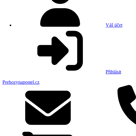
Váš účet
Přihlásit
Prehozynapostel.cz