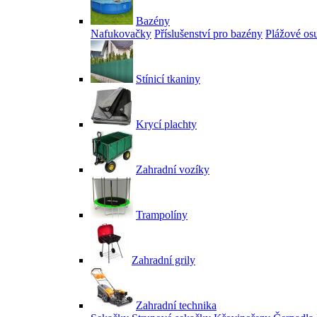
Bazény
Nafukovačky
Příslušenství pro bazény
Plážové os
Stínicí tkaniny
Krycí plachty
Zahradní vozíky
Trampolíny
Zahradní grily
Zahradní technika