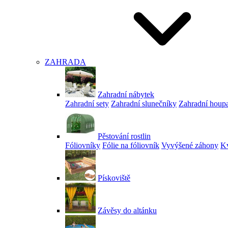
ZAHRADA
Zahradní nábytek
Zahradní sety
Zahradní slunečníky
Zahradní houp
Pěstování rostlin
Fóliovníky
Fólie na fóliovník
Vyvýšené záhony
Kv
Pískoviště
Závěsy do altánku