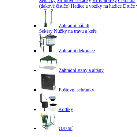
Sekačky
Strunové sekačky
Křovinořezy
Čerpadla
(tlakové čističe)
Hadice a vozíky na hadice
Drtiče 
Zahradní nářadí
Sekery
Nůžky na trávu a keře
Zahradní dekorace
Zahradní stany a altány
Poštovní schránky
Kotlíky
Ostatní