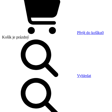
Přejít do košíku
0
Košík
je prázdný
Vyhledat