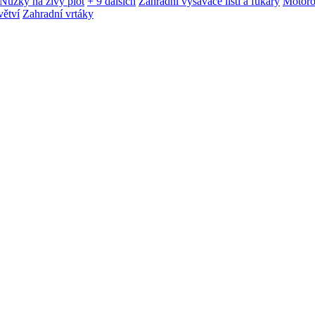
Nůžky na živý plot
+ 9 dalších
Zahradní vysavače listí a fukary
Motoro
větví
Zahradní vrtáky