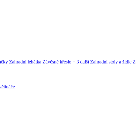
ačky
Zahradní lehátka
Závěsné křeslo
+ 3 další
Zahradní stoly a židle
Z
ětináče