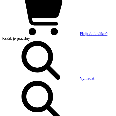
Přejít do košíku
0
Košík
je prázdný
Vyhledat