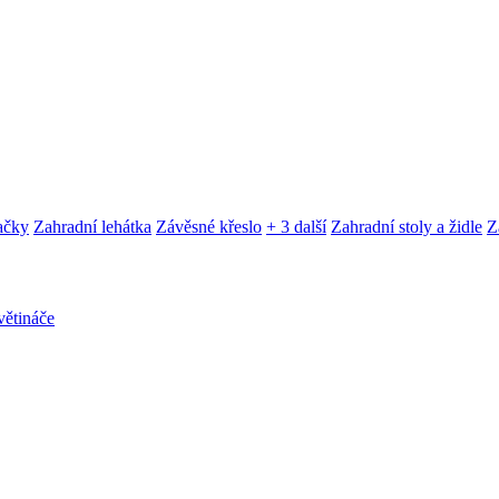
ačky
Zahradní lehátka
Závěsné křeslo
+ 3 další
Zahradní stoly a židle
Z
ětináče