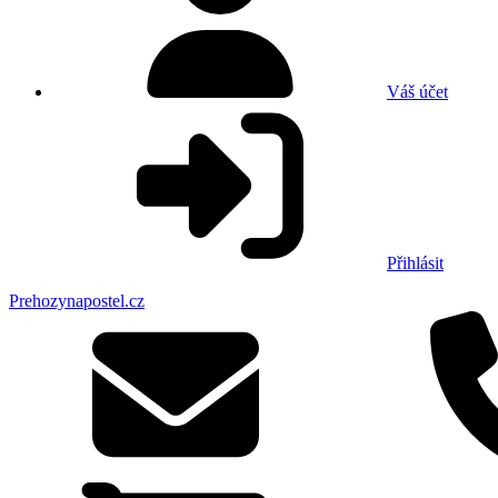
Váš účet
Přihlásit
Prehozynapostel.cz