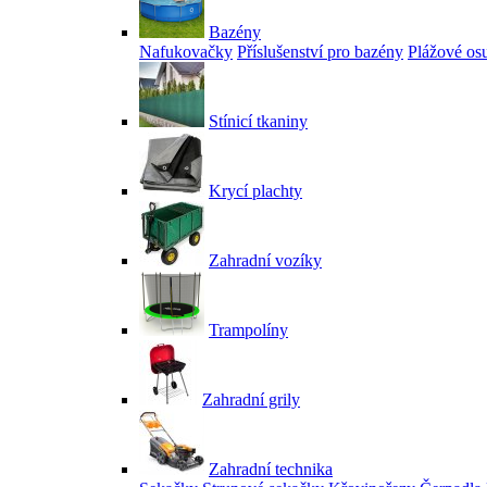
Bazény
Nafukovačky
Příslušenství pro bazény
Plážové os
Stínicí tkaniny
Krycí plachty
Zahradní vozíky
Trampolíny
Zahradní grily
Zahradní technika