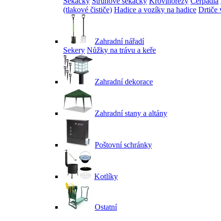
Sekačky
Strunové sekačky
Křovinořezy
Čerpadla
(tlakové čističe)
Hadice a vozíky na hadice
Drtiče 
Zahradní nářadí
Sekery
Nůžky na trávu a keře
Zahradní dekorace
Zahradní stany a altány
Poštovní schránky
Kotlíky
Ostatní