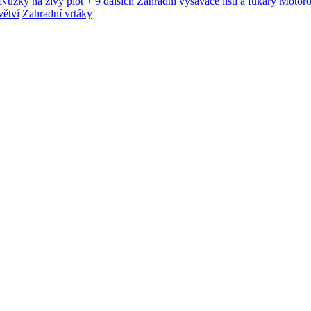
Nůžky na živý plot
+ 9 dalších
Zahradní vysavače listí a fukary
Motoro
větví
Zahradní vrtáky