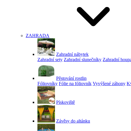
ZAHRADA
Zahradní nábytek
Zahradní sety
Zahradní slunečníky
Zahradní houp
Pěstování rostlin
Fóliovníky
Fólie na fóliovník
Vyvýšené záhony
Kv
Pískoviště
Závěsy do altánku