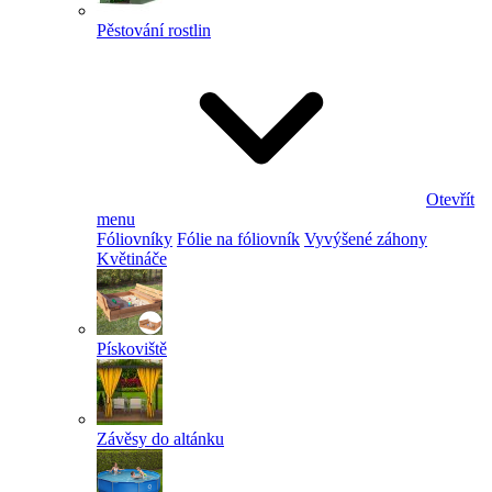
Pěstování rostlin
Otevřít
menu
Fóliovníky
Fólie na fóliovník
Vyvýšené záhony
Květináče
Pískoviště
Závěsy do altánku