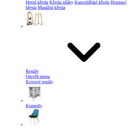
Herní křesla
Křesla ušáky
Kancelářské křesla
Houpací
křesla
Masážní křesla
Regály
Otevřít menu
Kovové regály
Komody