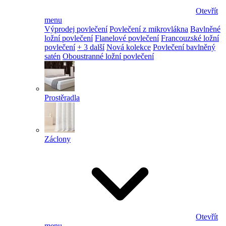
Otevřít
menu
Výprodej povlečení
Povlečení z mikrovlákna
Bavlněné
ložní povlečení
Flanelové povlečení
Francouzské ložní
povlečení
+ 3 další
Nová kolekce
Povlečení bavlněný
satén
Oboustranné ložní povlečení
Prostěradla
Záclony
Otevřít
menu