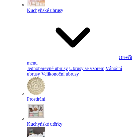
Kuchyňské ubrusy
Otevřít
menu
Jednobarevné ubrusy
Ubrusy se vzorem
Vánoční
ubrusy
Velikonoční ubrusy
Prostírání
Kuchyňské utěrky