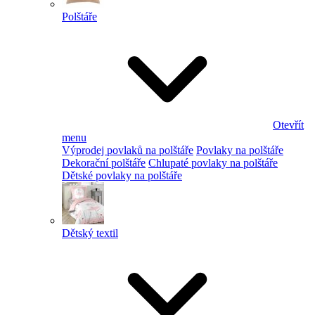
Polštáře
Otevřít
menu
Výprodej povlaků na polštáře
Povlaky na polštáře
Dekorační polštáře
Chlupaté povlaky na polštáře
Dětské povlaky na polštáře
Dětský textil