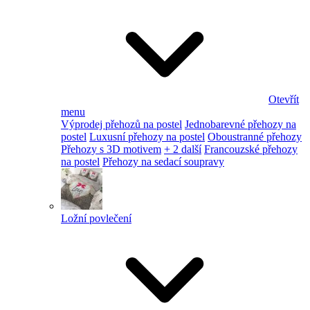
Otevřít
menu
Výprodej přehozů na postel
Jednobarevné přehozy na
postel
Luxusní přehozy na postel
Oboustranné přehozy
Přehozy s 3D motivem
+ 2 další
Francouzské přehozy
na postel
Přehozy na sedací soupravy
Ložní povlečení