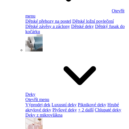
Otevřít
menu
Dětské přehozy na postel
Dětské ložní povlečení
Dětské závěsy a záclony
Dětské deky
Dětský fusak do
kočárku
Deky
Otevřít menu
Výprodej dek
Luxusní deky
Piknikové deky
Hrubé
akrylové deky
Plyšové deky
+ 2 další
Chlupaté deky
Deky z mikrovlákna