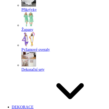
Přikrývky
Župany
Pyžamové overaly
Dekorační sety
DEKORACE