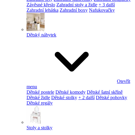
Závěsné křeslo
Zahradní stoly a židle
+ 3 další
Zahradní lehátka
Zahradní boxy
Nafukovačky
Dětský nábytek
Otevřít
menu
Dětské postele
Dětské komody
Dětské šatní skříně
Dětské židle
Dětské stolky
+ 2 další
Dětské pohovky
Dětské regály
Stoly a stolky