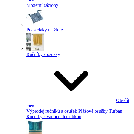
Moderní záclony
Podsedáky na židle
Ručníky a osušky
Otevřít
menu
Výprodej ručníků a osušek
Plážové osušky
Turban
Ručníky s vánoční tematikou