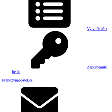
Vytvořit účet
Zapomenuté
heslo
Prehozynapostel.cz