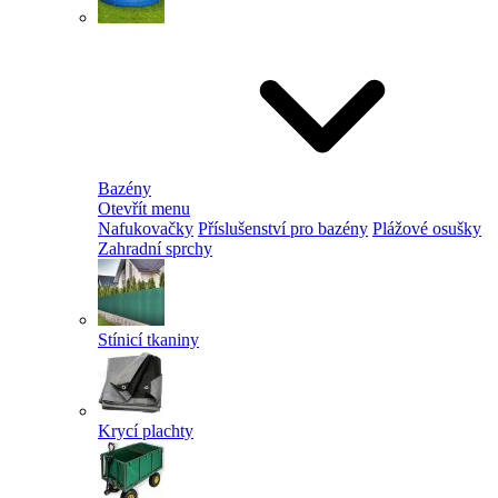
Bazény
Otevřít menu
Nafukovačky
Příslušenství pro bazény
Plážové osušky
Zahradní sprchy
Stínicí tkaniny
Krycí plachty