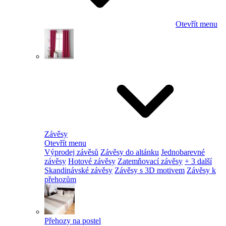
Otevřít menu
Závěsy
Otevřít menu
Výprodej závěsů
Závěsy do altánku
Jednobarevné
závěsy
Hotové závěsy
Zatemňovací závěsy
+ 3 další
Skandinávské závěsy
Závěsy s 3D motivem
Závěsy k
přehozům
Přehozy na postel