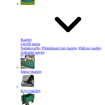
Bazény
Otevřít menu
Nafukovačky
Příslušenství pro bazény
Plážové osušky
Zahradní sprchy
Stínicí tkaniny
Krycí plachty