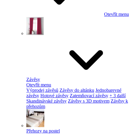
Otevřít menu
Závěsy
Otevřít menu
Výprodej závěsů
Závěsy do altánku
Jednobarevné
závěsy
Hotové závěsy
Zatemňovací závěsy
+ 3 další
Skandinávské závěsy
Závěsy s 3D motivem
Závěsy k
přehozům
Přehozy na postel