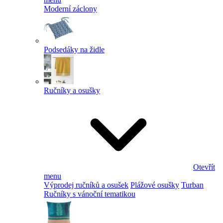
Moderní záclony
Podsedáky na židle
Ručníky a osušky
Otevřít
menu
Výprodej ručníků a osušek
Plážové osušky
Turban
Ručníky s vánoční tematikou