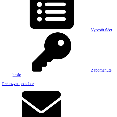
Vytvořit účet
Zapomenuté
heslo
Prehozynapostel.cz