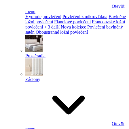
Otevřít
menu
Výprodej povlečení
Povlečení z mikrovlákna
Bavlněné
ložní povlečení
Flanelové povlečení
Francouzské ložní
povlečení
+ 3 další
Nová kolekce
Povlečení bavlněný
satén
Oboustranné ložní povlečení
Prostěradla
Záclony
Otevřít
menu