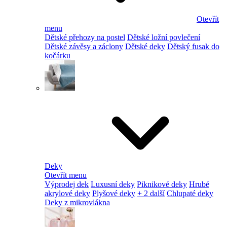
Otevřít
menu
Dětské přehozy na postel
Dětské ložní povlečení
Dětské závěsy a záclony
Dětské deky
Dětský fusak do
kočárku
Deky
Otevřít menu
Výprodej dek
Luxusní deky
Piknikové deky
Hrubé
akrylové deky
Plyšové deky
+ 2 další
Chlupaté deky
Deky z mikrovlákna