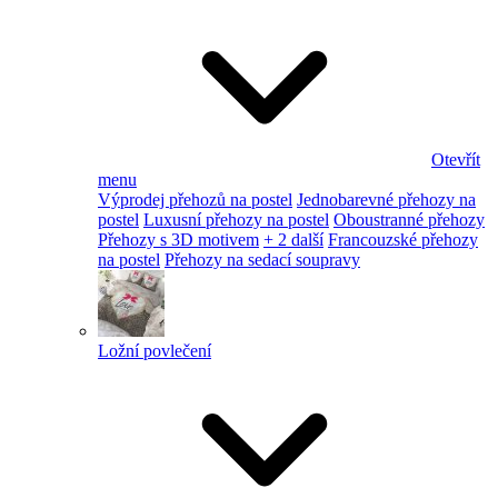
Otevřít
menu
Výprodej přehozů na postel
Jednobarevné přehozy na
postel
Luxusní přehozy na postel
Oboustranné přehozy
Přehozy s 3D motivem
+ 2 další
Francouzské přehozy
na postel
Přehozy na sedací soupravy
Ložní povlečení