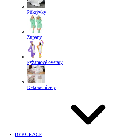
Přikrývky
Župany
Pyžamové overaly
Dekorační sety
DEKORACE