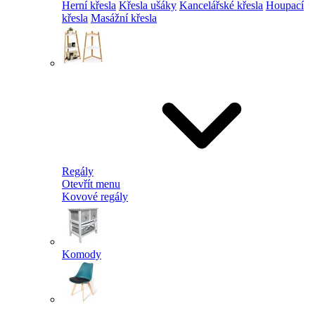
Herní křesla
Křesla ušáky
Kancelářské křesla
Houpací
křesla
Masážní křesla
Regály
Otevřít menu
Kovové regály
Komody