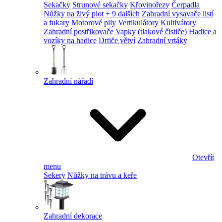
Sekačky
Strunové sekačky
Křovinořezy
Čerpadla
Nůžky na živý plot
+ 9 dalších
Zahradní vysavače listí
a fukary
Motorové pily
Vertikulátory
Kultivátory
Zahradní postřikovače
Vapky (tlakové čističe)
Hadice a
vozíky na hadice
Drtiče větví
Zahradní vrtáky
Zahradní nářadí
Otevřít
menu
Sekery
Nůžky na trávu a keře
Zahradní dekorace