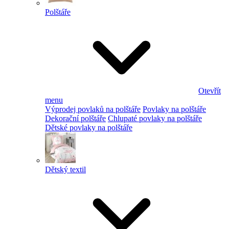
Polštáře
Otevřít
menu
Výprodej povlaků na polštáře
Povlaky na polštáře
Dekorační polštáře
Chlupaté povlaky na polštáře
Dětské povlaky na polštáře
Dětský textil