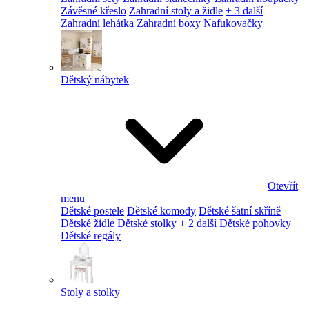
Závěsné křeslo
Zahradní stoly a židle
+ 3 další
Zahradní lehátka
Zahradní boxy
Nafukovačky
Dětský nábytek
Otevřít
menu
Dětské postele
Dětské komody
Dětské šatní skříně
Dětské židle
Dětské stolky
+ 2 další
Dětské pohovky
Dětské regály
Stoly a stolky