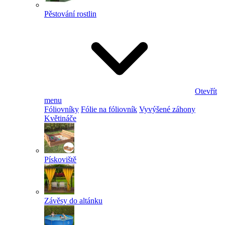
Pěstování rostlin
Otevřít
menu
Fóliovníky
Fólie na fóliovník
Vyvýšené záhony
Květináče
Pískoviště
Závěsy do altánku