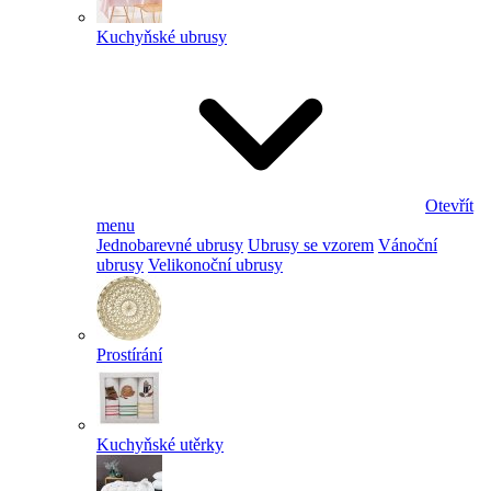
Kuchyňské ubrusy
Otevřít
menu
Jednobarevné ubrusy
Ubrusy se vzorem
Vánoční
ubrusy
Velikonoční ubrusy
Prostírání
Kuchyňské utěrky