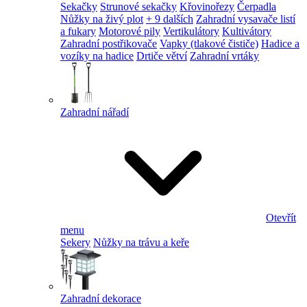
Sekačky
Strunové sekačky
Křovinořezy
Čerpadla
Nůžky na živý plot
+ 9 dalších
Zahradní vysavače listí
a fukary
Motorové pily
Vertikulátory
Kultivátory
Zahradní postřikovače
Vapky (tlakové čističe)
Hadice a
vozíky na hadice
Drtiče větví
Zahradní vrtáky
Zahradní nářadí
Otevřít
menu
Sekery
Nůžky na trávu a keře
Zahradní dekorace