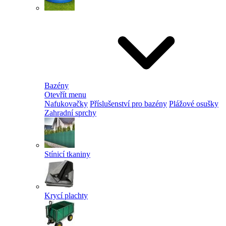
Bazény
Otevřít menu
Nafukovačky
Příslušenství pro bazény
Plážové osušky
Zahradní sprchy
Stínicí tkaniny
Krycí plachty