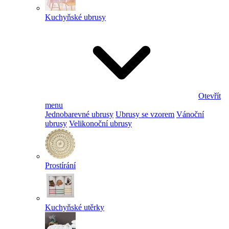
Kuchyňské ubrusy
Otevřít
menu
Jednobarevné ubrusy
Ubrusy se vzorem
Vánoční
ubrusy
Velikonoční ubrusy
Prostírání
Kuchyňské utěrky