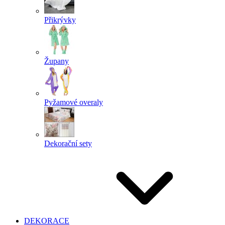
Přikrývky
Župany
Pyžamové overaly
Dekorační sety
DEKORACE