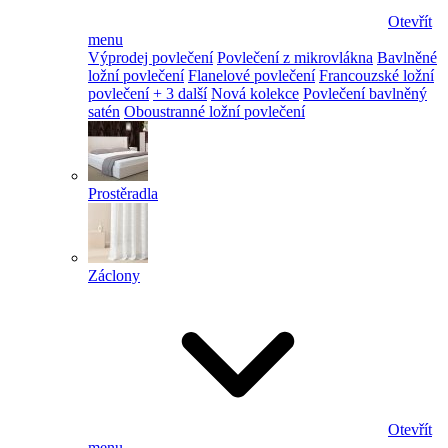
Otevřít
menu
Výprodej povlečení
Povlečení z mikrovlákna
Bavlněné
ložní povlečení
Flanelové povlečení
Francouzské ložní
povlečení
+ 3 další
Nová kolekce
Povlečení bavlněný
satén
Oboustranné ložní povlečení
Prostěradla
Záclony
Otevřít
menu