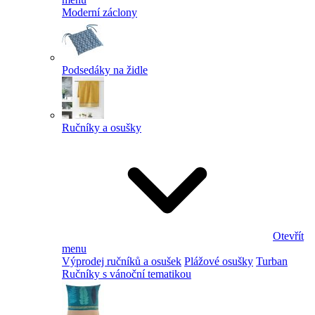
Moderní záclony
Podsedáky na židle
Ručníky a osušky
Otevřít
menu
Výprodej ručníků a osušek
Plážové osušky
Turban
Ručníky s vánoční tematikou