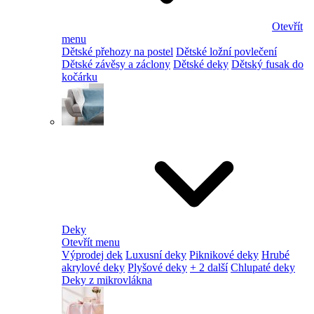
Otevřít
menu
Dětské přehozy na postel
Dětské ložní povlečení
Dětské závěsy a záclony
Dětské deky
Dětský fusak do
kočárku
Deky
Otevřít menu
Výprodej dek
Luxusní deky
Piknikové deky
Hrubé
akrylové deky
Plyšové deky
+ 2 další
Chlupaté deky
Deky z mikrovlákna