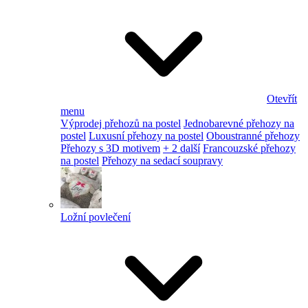
Otevřít
menu
Výprodej přehozů na postel
Jednobarevné přehozy na
postel
Luxusní přehozy na postel
Oboustranné přehozy
Přehozy s 3D motivem
+ 2 další
Francouzské přehozy
na postel
Přehozy na sedací soupravy
Ložní povlečení