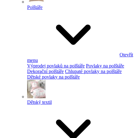
Polštáře
Otevřít
menu
Výprodej povlaků na polštáře
Povlaky na polštáře
Dekorační polštáře
Chlupaté povlaky na polštáře
Dětské povlaky na polštáře
Dětský textil