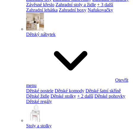
Závěsné křeslo
Zahradní stoly a židle
+ 3 další
Zahradní lehátka
Zahradní boxy
Nafukovačky
Dětský nábytek
Otevřít
menu
Dětské postele
Dětské komody
Dětské šatní skříně
Dětské židle
Dětské stolky
+ 2 další
Dětské pohovky
Dětské regály
Stoly a stolky