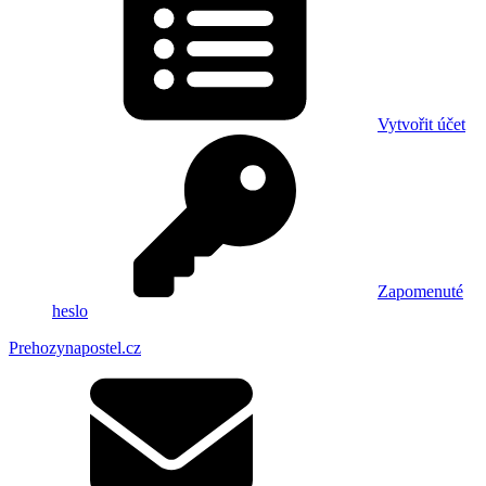
Vytvořit účet
Zapomenuté
heslo
Prehozynapostel.cz