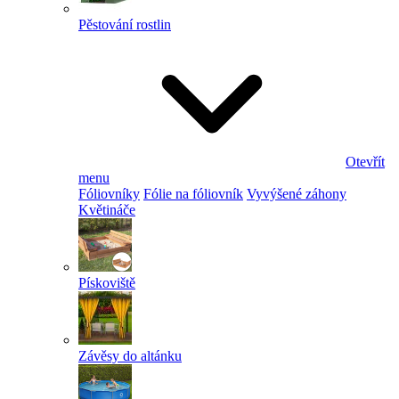
Pěstování rostlin
Otevřít
menu
Fóliovníky
Fólie na fóliovník
Vyvýšené záhony
Květináče
Pískoviště
Závěsy do altánku