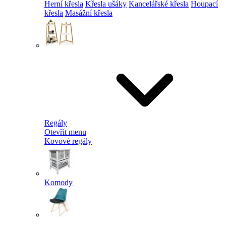
Herní křesla
Křesla ušáky
Kancelářské křesla
Houpací
křesla
Masážní křesla
Regály
Otevřít menu
Kovové regály
Komody