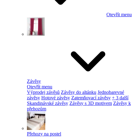
Otevřít menu
Závěsy
Otevřít menu
Výprodej závěsů
Závěsy do altánku
Jednobarevné
závěsy
Hotové závěsy
Zatemňovací závěsy
+ 3 další
Skandinávské závěsy
Závěsy s 3D motivem
Závěsy k
přehozům
Přehozy na postel