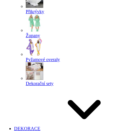
Přikrývky
Župany
Pyžamové overaly
Dekorační sety
DEKORACE