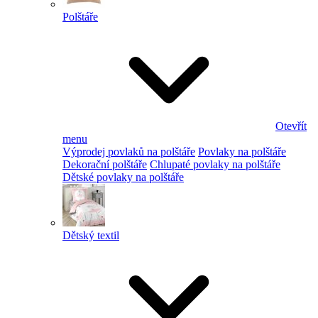
Polštáře
Otevřít
menu
Výprodej povlaků na polštáře
Povlaky na polštáře
Dekorační polštáře
Chlupaté povlaky na polštáře
Dětské povlaky na polštáře
Dětský textil