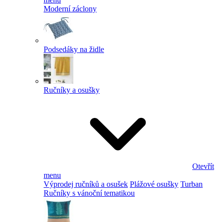
Moderní záclony
Podsedáky na židle
Ručníky a osušky
Otevřít
menu
Výprodej ručníků a osušek
Plážové osušky
Turban
Ručníky s vánoční tematikou