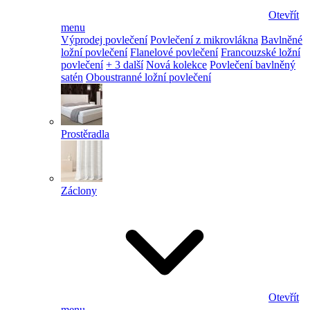
Otevřít
menu
Výprodej povlečení
Povlečení z mikrovlákna
Bavlněné
ložní povlečení
Flanelové povlečení
Francouzské ložní
povlečení
+ 3 další
Nová kolekce
Povlečení bavlněný
satén
Oboustranné ložní povlečení
Prostěradla
Záclony
Otevřít
menu