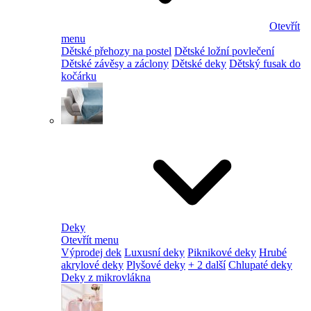
Otevřít
menu
Dětské přehozy na postel
Dětské ložní povlečení
Dětské závěsy a záclony
Dětské deky
Dětský fusak do
kočárku
Deky
Otevřít menu
Výprodej dek
Luxusní deky
Piknikové deky
Hrubé
akrylové deky
Plyšové deky
+ 2 další
Chlupaté deky
Deky z mikrovlákna