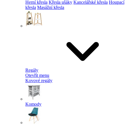
Herní křesla
Křesla ušáky
Kancelářské křesla
Houpací
křesla
Masážní křesla
Regály
Otevřít menu
Kovové regály
Komody