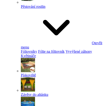
Pěstování rostlin
Otevřít
menu
Fóliovníky
Fólie na fóliovník
Vyvýšené záhony
Květináče
Pískoviště
Závěsy do altánku