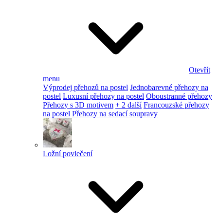
Otevřít
menu
Výprodej přehozů na postel
Jednobarevné přehozy na
postel
Luxusní přehozy na postel
Oboustranné přehozy
Přehozy s 3D motivem
+ 2 další
Francouzské přehozy
na postel
Přehozy na sedací soupravy
Ložní povlečení