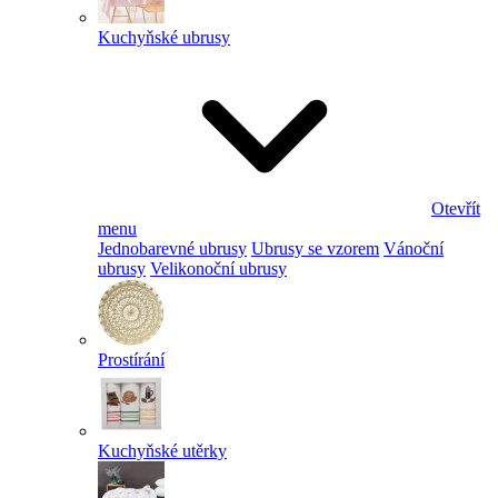
Kuchyňské ubrusy
Otevřít
menu
Jednobarevné ubrusy
Ubrusy se vzorem
Vánoční
ubrusy
Velikonoční ubrusy
Prostírání
Kuchyňské utěrky