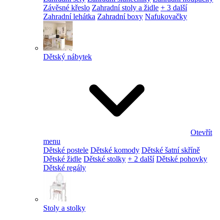
Závěsné křeslo
Zahradní stoly a židle
+ 3 další
Zahradní lehátka
Zahradní boxy
Nafukovačky
Dětský nábytek
Otevřít
menu
Dětské postele
Dětské komody
Dětské šatní skříně
Dětské židle
Dětské stolky
+ 2 další
Dětské pohovky
Dětské regály
Stoly a stolky