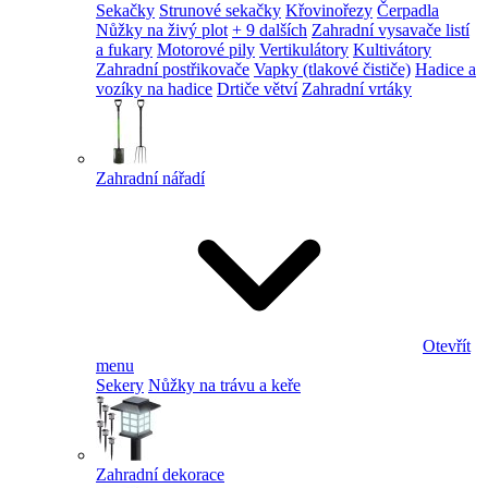
Sekačky
Strunové sekačky
Křovinořezy
Čerpadla
Nůžky na živý plot
+ 9 dalších
Zahradní vysavače listí
a fukary
Motorové pily
Vertikulátory
Kultivátory
Zahradní postřikovače
Vapky (tlakové čističe)
Hadice a
vozíky na hadice
Drtiče větví
Zahradní vrtáky
Zahradní nářadí
Otevřít
menu
Sekery
Nůžky na trávu a keře
Zahradní dekorace