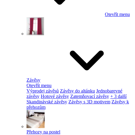
Otevřít menu
Závěsy
Otevřít menu
Výprodej závěsů
Závěsy do altánku
Jednobarevné
závěsy
Hotové závěsy
Zatemňovací závěsy
+ 3 další
Skandinávské závěsy
Závěsy s 3D motivem
Závěsy k
přehozům
Přehozy na postel