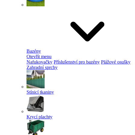
Bazény
Otevřít menu
Nafukovačky
Příslušenství pro bazény
Plážové osušky
Zahradní sprchy
Stínicí tkaniny
Krycí plachty