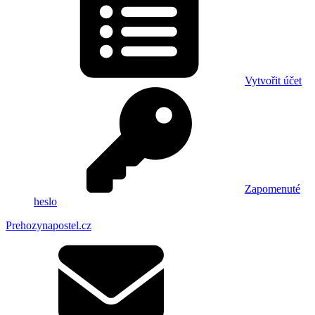
Vytvořit účet
Zapomenuté
heslo
Prehozynapostel.cz