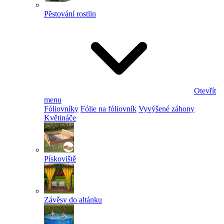
Pěstování rostlin
Otevřít
menu
Fóliovníky
Fólie na fóliovník
Vyvýšené záhony
Květináče
Pískoviště
Závěsy do altánku