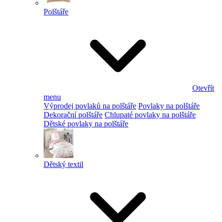
Polštáře
Otevřít
menu
Výprodej povlaků na polštáře
Povlaky na polštáře
Dekorační polštáře
Chlupaté povlaky na polštáře
Dětské povlaky na polštáře
Dětský textil