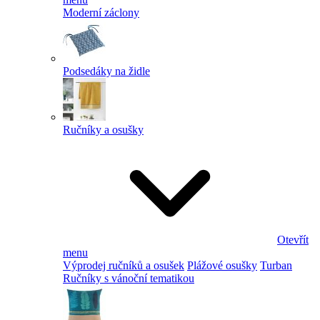
Moderní záclony
Podsedáky na židle
Ručníky a osušky
Otevřít
menu
Výprodej ručníků a osušek
Plážové osušky
Turban
Ručníky s vánoční tematikou