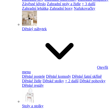
Závěsné křeslo
Zahradní stoly a židle
+ 3 další
Zahradní lehátka
Zahradní boxy
Nafukovačky
Dětský nábytek
Otevřít
menu
Dětské postele
Dětské komody
Dětské šatní skříně
Dětské židle
Dětské stolky
+ 2 další
Dětské pohovky
Dětské regály
Stoly a stolky