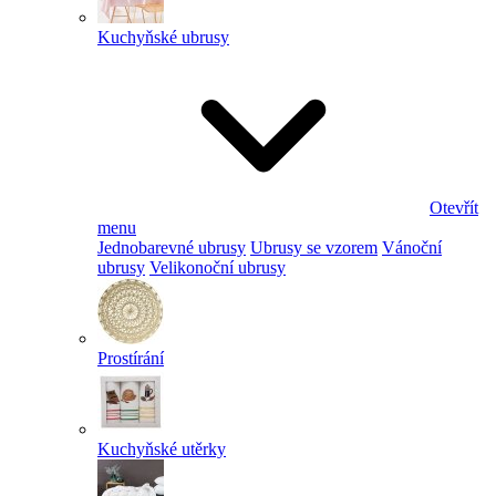
Kuchyňské ubrusy
Otevřít
menu
Jednobarevné ubrusy
Ubrusy se vzorem
Vánoční
ubrusy
Velikonoční ubrusy
Prostírání
Kuchyňské utěrky