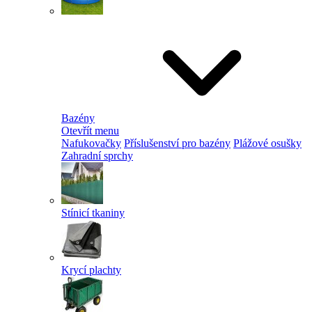
Bazény
Otevřít menu
Nafukovačky
Příslušenství pro bazény
Plážové osušky
Zahradní sprchy
Stínicí tkaniny
Krycí plachty