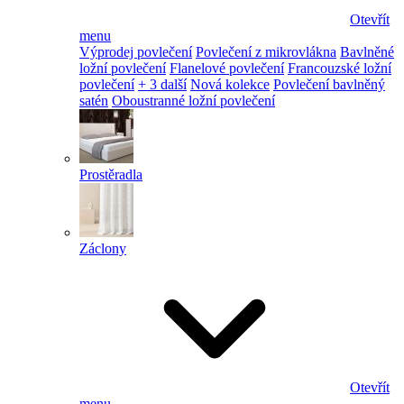
Otevřít
menu
Výprodej povlečení
Povlečení z mikrovlákna
Bavlněné
ložní povlečení
Flanelové povlečení
Francouzské ložní
povlečení
+ 3 další
Nová kolekce
Povlečení bavlněný
satén
Oboustranné ložní povlečení
Prostěradla
Záclony
Otevřít
menu