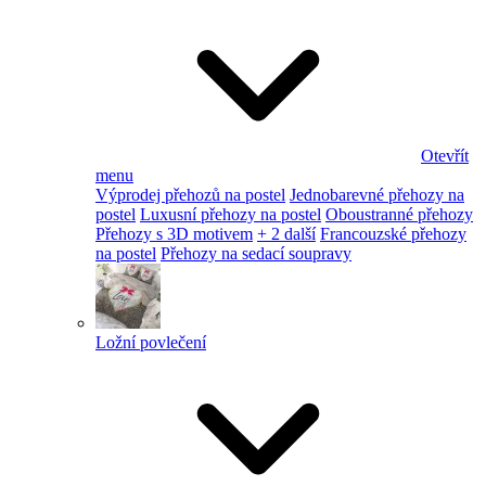
Otevřít
menu
Výprodej přehozů na postel
Jednobarevné přehozy na
postel
Luxusní přehozy na postel
Oboustranné přehozy
Přehozy s 3D motivem
+ 2 další
Francouzské přehozy
na postel
Přehozy na sedací soupravy
Ložní povlečení