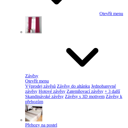
Otevřít menu
Závěsy
Otevřít menu
Výprodej závěsů
Závěsy do altánku
Jednobarevné
závěsy
Hotové závěsy
Zatemňovací závěsy
+ 3 další
Skandinávské závěsy
Závěsy s 3D motivem
Závěsy k
přehozům
Přehozy na postel