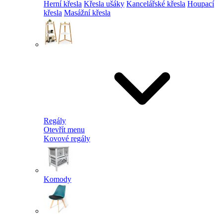
Herní křesla
Křesla ušáky
Kancelářské křesla
Houpací
křesla
Masážní křesla
Regály
Otevřít menu
Kovové regály
Komody