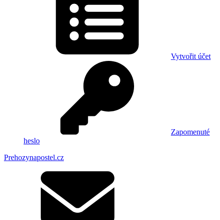
Vytvořit účet
Zapomenuté
heslo
Prehozynapostel.cz