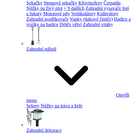
Sekačky
Strunové sekačky
Křovinořezy
Čerpadla
Nůžky na živý plot
+ 9 dalších
Zahradní vysavače listí
a fukary
Motorové pily
Vertikulátory
Kultivátory
Zahradní postřikovače
Vapky (tlakové čističe)
Hadice a
vozíky na hadice
Drtiče větví
Zahradní vrtáky
Zahradní nářadí
Otevřít
menu
Sekery
Nůžky na trávu a keře
Zahradní dekorace