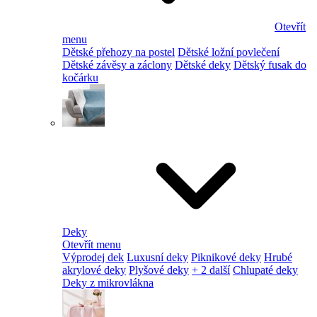
Otevřít
menu
Dětské přehozy na postel
Dětské ložní povlečení
Dětské závěsy a záclony
Dětské deky
Dětský fusak do
kočárku
Deky
Otevřít menu
Výprodej dek
Luxusní deky
Piknikové deky
Hrubé
akrylové deky
Plyšové deky
+ 2 další
Chlupaté deky
Deky z mikrovlákna