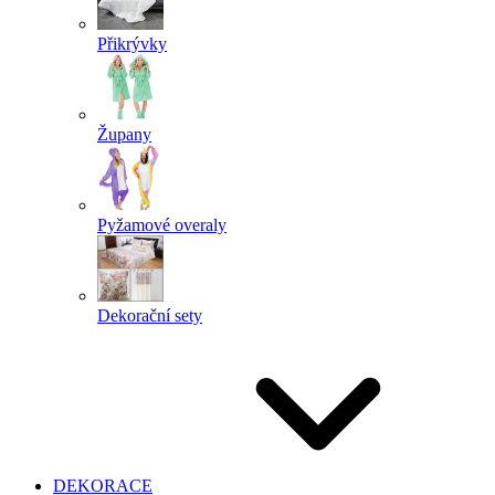
Přikrývky
Župany
Pyžamové overaly
Dekorační sety
DEKORACE