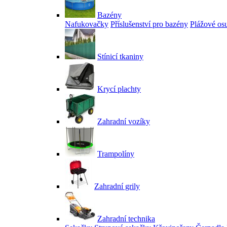
Bazény
Nafukovačky
Příslušenství pro bazény
Plážové os
Stínicí tkaniny
Krycí plachty
Zahradní vozíky
Trampolíny
Zahradní grily
Zahradní technika