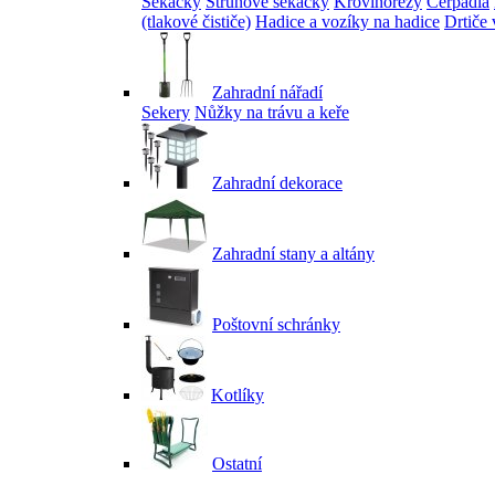
Sekačky
Strunové sekačky
Křovinořezy
Čerpadla
(tlakové čističe)
Hadice a vozíky na hadice
Drtiče 
Zahradní nářadí
Sekery
Nůžky na trávu a keře
Zahradní dekorace
Zahradní stany a altány
Poštovní schránky
Kotlíky
Ostatní