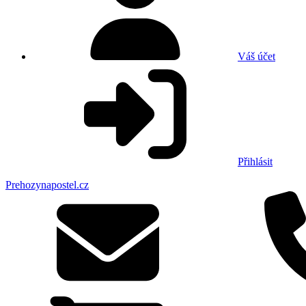
Váš účet
Přihlásit
Prehozynapostel.cz