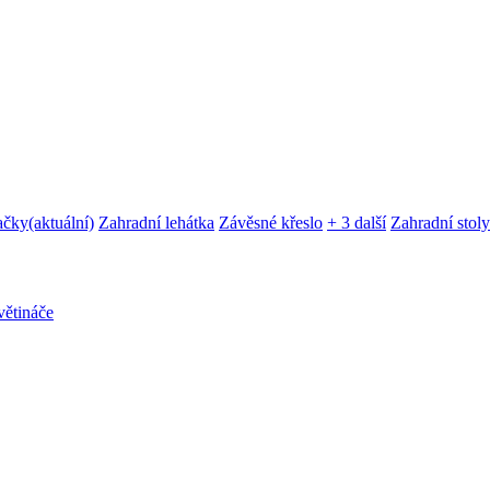
ačky
(aktuální)
Zahradní lehátka
Závěsné křeslo
+ 3 další
Zahradní stoly
ětináče