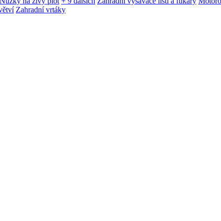
Nůžky na živý plot
+ 9 dalších
Zahradní vysavače listí a fukary
Motoro
větví
Zahradní vrtáky