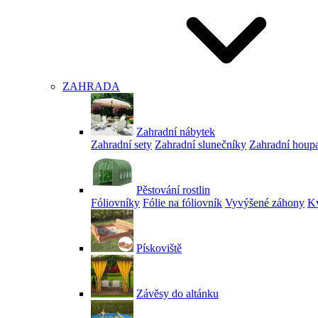
ZAHRADA
Zahradní nábytek
Zahradní sety
Zahradní slunečníky
Zahradní houp
Pěstování rostlin
Fóliovníky
Fólie na fóliovník
Vyvýšené záhony
Kv
Pískoviště
Závěsy do altánku