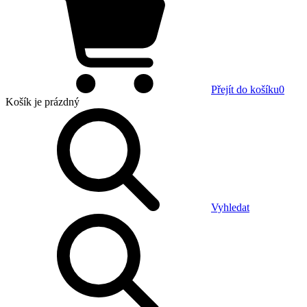
Přejít do košíku
0
Košík
je prázdný
Vyhledat