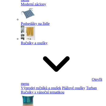
Moderní záclony
Podsedáky na židle
Ručníky a osušky
Otevřít
menu
Výprodej ručníků a osušek
Plážové osušky
Turban
Ručníky s vánoční tematikou