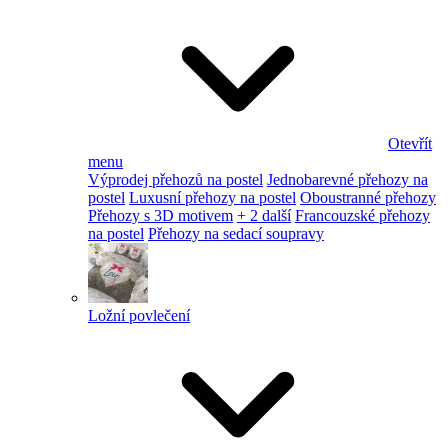
Otevřít
menu
Výprodej přehozů na postel
Jednobarevné přehozy na
postel
Luxusní přehozy na postel
Oboustranné přehozy
Přehozy s 3D motivem
+ 2 další
Francouzské přehozy
na postel
Přehozy na sedací soupravy
Ložní povlečení