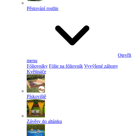
Pěstování rostlin
Otevřít
menu
Fóliovníky
Fólie na fóliovník
Vyvýšené záhony
Květináče
Pískoviště
Závěsy do altánku