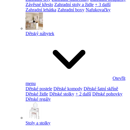
Závěsné křeslo
Zahradní stoly a židle
+ 3 další
Zahradní lehátka
Zahradní boxy
Nafukovačky
Dětský nábytek
Otevřít
menu
Dětské postele
Dětské komody
Dětské šatní skříně
Dětské židle
Dětské stolky
+ 2 další
Dětské pohovky
Dětské regály
Stoly a stolky