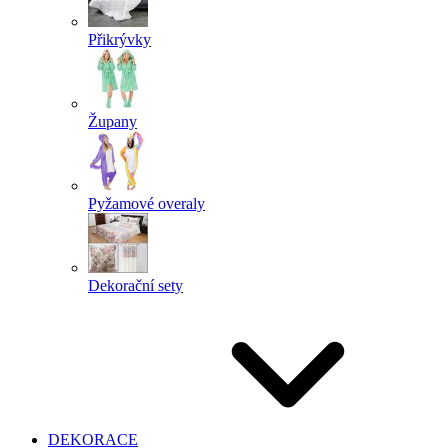
Přikrývky
Župany
Pyžamové overaly
Dekorační sety
DEKORACE