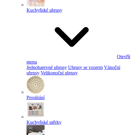
Kuchyňské ubrusy
Otevřít
menu
Jednobarevné ubrusy
Ubrusy se vzorem
Vánoční
ubrusy
Velikonoční ubrusy
Prostírání
Kuchyňské utěrky