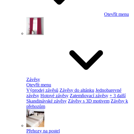
Otevřít menu
Závěsy
Otevřít menu
Výprodej závěsů
Závěsy do altánku
Jednobarevné
závěsy
Hotové závěsy
Zatemňovací závěsy
+ 3 další
Skandinávské závěsy
Závěsy s 3D motivem
Závěsy k
přehozům
Přehozy na postel