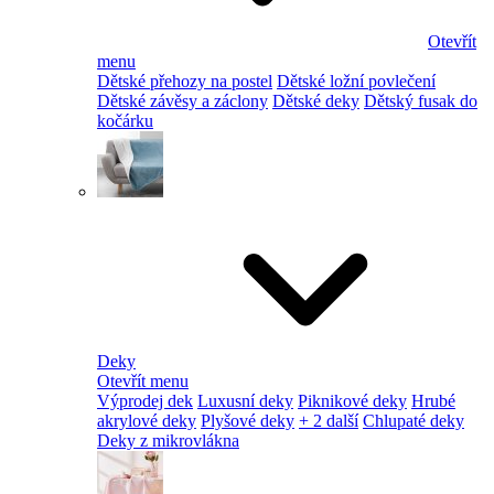
Otevřít
menu
Dětské přehozy na postel
Dětské ložní povlečení
Dětské závěsy a záclony
Dětské deky
Dětský fusak do
kočárku
Deky
Otevřít menu
Výprodej dek
Luxusní deky
Piknikové deky
Hrubé
akrylové deky
Plyšové deky
+ 2 další
Chlupaté deky
Deky z mikrovlákna