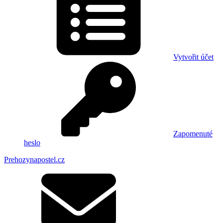
Vytvořit účet
Zapomenuté
heslo
Prehozynapostel.cz