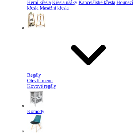
Herní křesla
Křesla ušáky
Kancelářské křesla
Houpací
křesla
Masážní křesla
Regály
Otevřít menu
Kovové regály
Komody