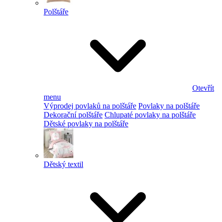
Polštáře
Otevřít
menu
Výprodej povlaků na polštáře
Povlaky na polštáře
Dekorační polštáře
Chlupaté povlaky na polštáře
Dětské povlaky na polštáře
Dětský textil