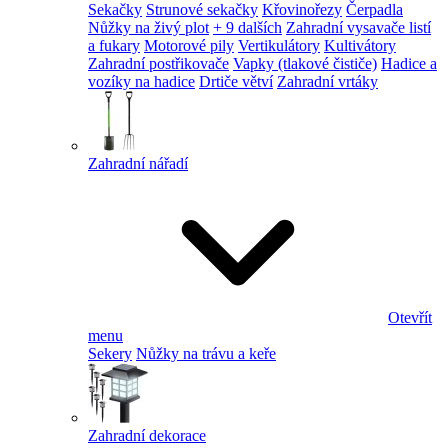
Sekačky
Strunové sekačky
Křovinořezy
Čerpadla
Nůžky na živý plot
+ 9 dalších
Zahradní vysavače listí
a fukary
Motorové pily
Vertikulátory
Kultivátory
Zahradní postřikovače
Vapky (tlakové čističe)
Hadice a
vozíky na hadice
Drtiče větví
Zahradní vrtáky
Zahradní nářadí
Otevřít
menu
Sekery
Nůžky na trávu a keře
Zahradní dekorace