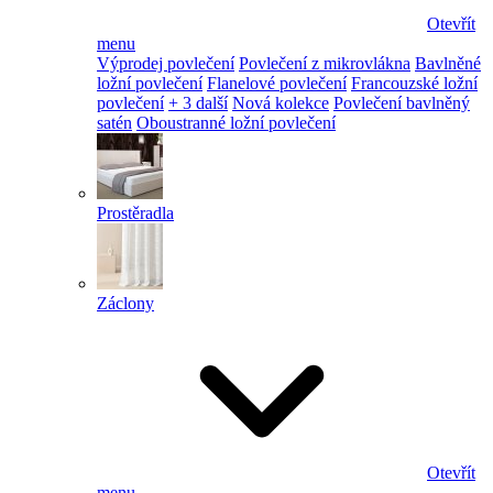
Otevřít
menu
Výprodej povlečení
Povlečení z mikrovlákna
Bavlněné
ložní povlečení
Flanelové povlečení
Francouzské ložní
povlečení
+ 3 další
Nová kolekce
Povlečení bavlněný
satén
Oboustranné ložní povlečení
Prostěradla
Záclony
Otevřít
menu