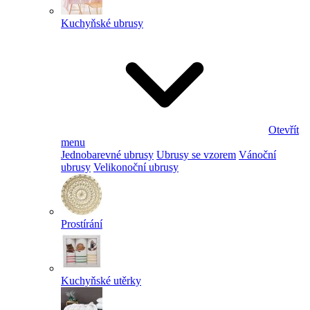
Kuchyňské ubrusy
Otevřít
menu
Jednobarevné ubrusy
Ubrusy se vzorem
Vánoční
ubrusy
Velikonoční ubrusy
Prostírání
Kuchyňské utěrky