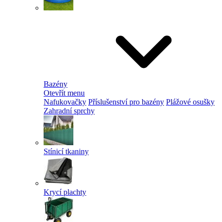
Bazény
Otevřít menu
Nafukovačky
Příslušenství pro bazény
Plážové osušky
Zahradní sprchy
Stínicí tkaniny
Krycí plachty