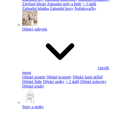
Závěsné křeslo
Zahradní stoly a židle
+ 3 další
Zahradní lehátka
Zahradní boxy
Nafukovačky
Dětský nábytek
Otevřít
menu
Dětské postele
Dětské komody
Dětské šatní skříně
Dětské židle
Dětské stolky
+ 2 další
Dětské pohovky
Dětské regály
Stoly a stolky