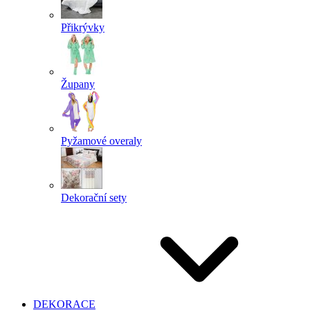
Přikrývky
Župany
Pyžamové overaly
Dekorační sety
DEKORACE