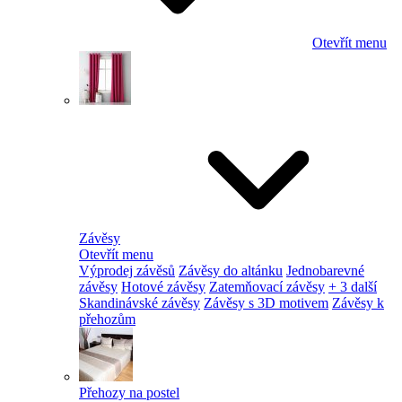
Otevřít menu
Závěsy
Otevřít menu
Výprodej závěsů
Závěsy do altánku
Jednobarevné
závěsy
Hotové závěsy
Zatemňovací závěsy
+ 3 další
Skandinávské závěsy
Závěsy s 3D motivem
Závěsy k
přehozům
Přehozy na postel