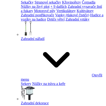
Sekačky
Strunové sekačky
Křovinořezy
Čerpadla
Nůžky na živý plot
+ 9 dalších
Zahradní vysavače listí
a fukary
Motorové pily
Vertikulátory
Kultivátory
Zahradní postřikovače
Vapky (tlakové čističe)
Hadice a
vozíky na hadice
Drtiče větví
Zahradní vrtáky
Zahradní nářadí
Otevřít
menu
Sekery
Nůžky na trávu a keře
Zahradní dekorace