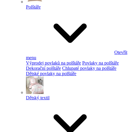
Polštáře
Otevřít
menu
Výprodej povlaků na polštáře
Povlaky na polštáře
Dekorační polštáře
Chlupaté povlaky na polštáře
Dětské povlaky na polštáře
Dětský textil