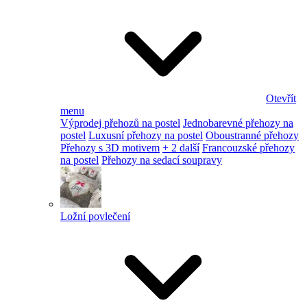
Otevřít
menu
Výprodej přehozů na postel
Jednobarevné přehozy na
postel
Luxusní přehozy na postel
Oboustranné přehozy
Přehozy s 3D motivem
+ 2 další
Francouzské přehozy
na postel
Přehozy na sedací soupravy
Ložní povlečení