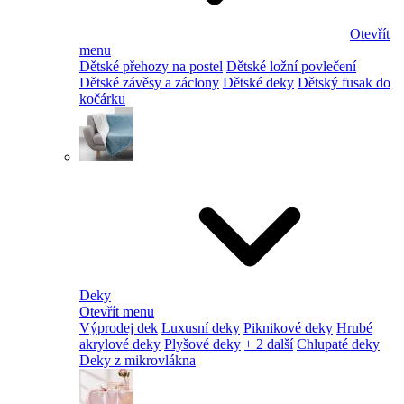
Otevřít
menu
Dětské přehozy na postel
Dětské ložní povlečení
Dětské závěsy a záclony
Dětské deky
Dětský fusak do
kočárku
Deky
Otevřít menu
Výprodej dek
Luxusní deky
Piknikové deky
Hrubé
akrylové deky
Plyšové deky
+ 2 další
Chlupaté deky
Deky z mikrovlákna