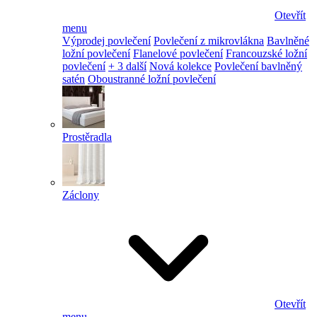
Otevřít
menu
Výprodej povlečení
Povlečení z mikrovlákna
Bavlněné
ložní povlečení
Flanelové povlečení
Francouzské ložní
povlečení
+ 3 další
Nová kolekce
Povlečení bavlněný
satén
Oboustranné ložní povlečení
Prostěradla
Záclony
Otevřít
menu