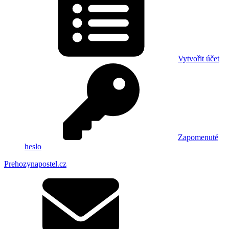
Vytvořit účet
Zapomenuté
heslo
Prehozynapostel.cz