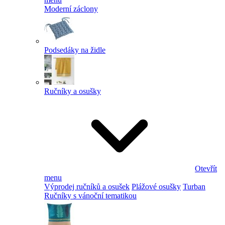
Moderní záclony
Podsedáky na židle
Ručníky a osušky
Otevřít
menu
Výprodej ručníků a osušek
Plážové osušky
Turban
Ručníky s vánoční tematikou