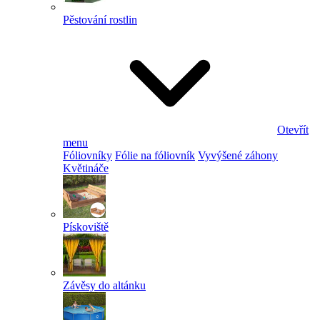
Pěstování rostlin
Otevřít
menu
Fóliovníky
Fólie na fóliovník
Vyvýšené záhony
Květináče
Pískoviště
Závěsy do altánku