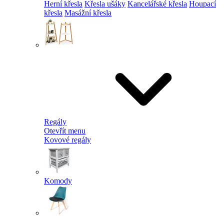
Herní křesla
Křesla ušáky
Kancelářské křesla
Houpací
křesla
Masážní křesla
Regály
Otevřít menu
Kovové regály
Komody