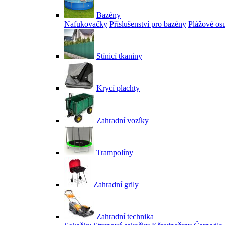
Bazény
Nafukovačky
Příslušenství pro bazény
Plážové os
Stínicí tkaniny
Krycí plachty
Zahradní vozíky
Trampolíny
Zahradní grily
Zahradní technika