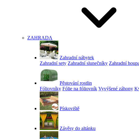
ZAHRADA
Zahradní nábytek
Zahradní sety
Zahradní slunečníky
Zahradní houp
Pěstování rostlin
Fóliovníky
Fólie na fóliovník
Vyvýšené záhony
Kv
Pískoviště
Závěsy do altánku