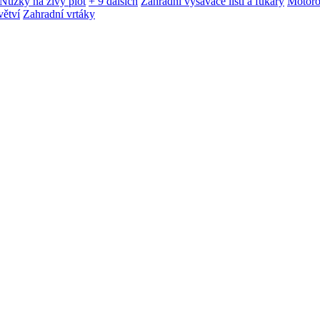
Nůžky na živý plot
+ 9 dalších
Zahradní vysavače listí a fukary
Motoro
větví
Zahradní vrtáky