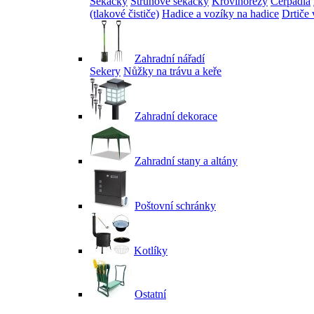
Sekačky
Strunové sekačky
Křovinořezy
Čerpadla
(tlakové čističe)
Hadice a vozíky na hadice
Drtiče 
Zahradní nářadí
Sekery
Nůžky na trávu a keře
Zahradní dekorace
Zahradní stany a altány
Poštovní schránky
Kotlíky
Ostatní