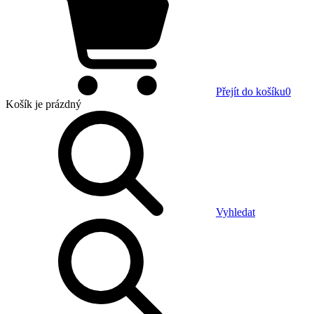
Přejít do košíku
0
Košík
je prázdný
Vyhledat