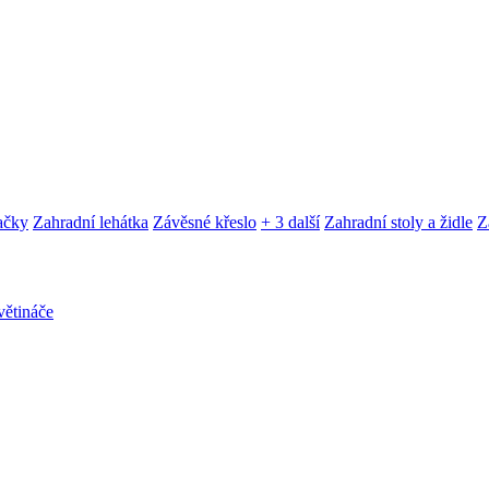
ačky
Zahradní lehátka
Závěsné křeslo
+ 3 další
Zahradní stoly a židle
Z
ětináče