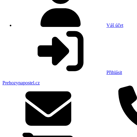
Váš účet
Přihlásit
Prehozynapostel.cz