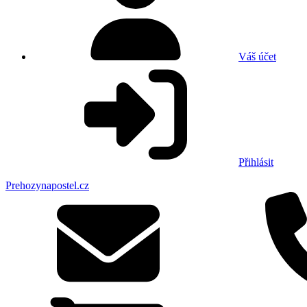
Váš účet
Přihlásit
Prehozynapostel.cz