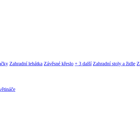
ačky
Zahradní lehátka
Závěsné křeslo
+ 3 další
Zahradní stoly a židle
Z
ětináče