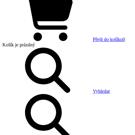
Přejít do košíku
0
Košík
je prázdný
Vyhledat