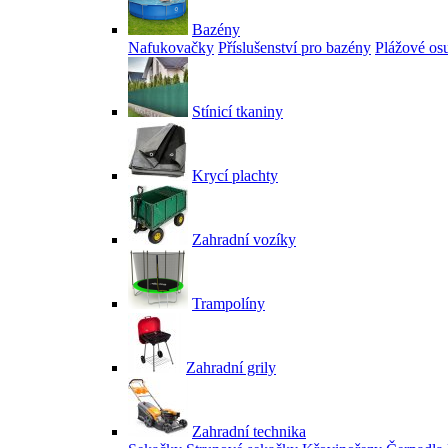
Bazény
Nafukovačky
Příslušenství pro bazény
Plážové os
Stínicí tkaniny
Krycí plachty
Zahradní vozíky
Trampolíny
Zahradní grily
Zahradní technika