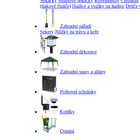
Sekačky
Strunové sekačky
Křovinořezy
Čerpadla
(tlakové čističe)
Hadice a vozíky na hadice
Drtiče 
Zahradní nářadí
Sekery
Nůžky na trávu a keře
Zahradní dekorace
Zahradní stany a altány
Poštovní schránky
Kotlíky
Ostatní