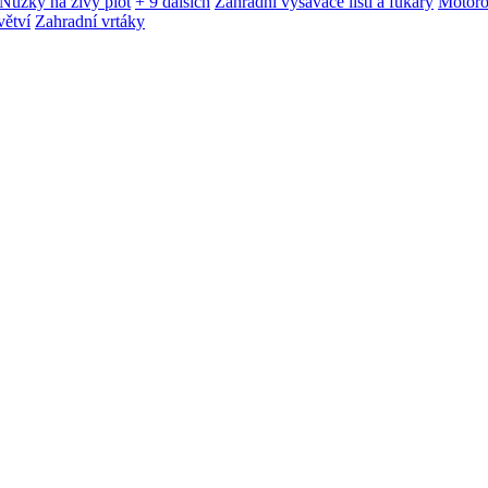
Nůžky na živý plot
+ 9 dalších
Zahradní vysavače listí a fukary
Motoro
větví
Zahradní vrtáky