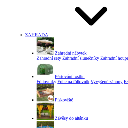
ZAHRADA
Zahradní nábytek
Zahradní sety
Zahradní slunečníky
Zahradní houp
Pěstování rostlin
Fóliovníky
Fólie na fóliovník
Vyvýšené záhony
Kv
Pískoviště
Závěsy do altánku