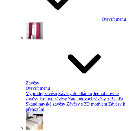
Otevřít menu
Závěsy
Otevřít menu
Výprodej závěsů
Závěsy do altánku
Jednobarevné
závěsy
Hotové závěsy
Zatemňovací závěsy
+ 3 další
Skandinávské závěsy
Závěsy s 3D motivem
Závěsy k
přehozům