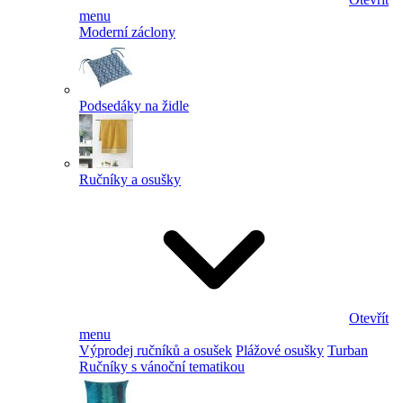
menu
Moderní záclony
Podsedáky na židle
Ručníky a osušky
Otevřít
menu
Výprodej ručníků a osušek
Plážové osušky
Turban
Ručníky s vánoční tematikou