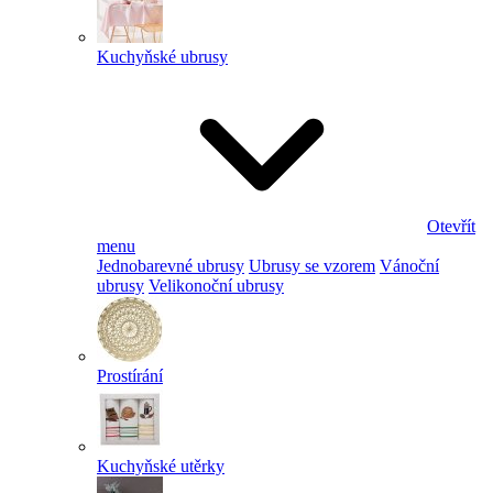
Kuchyňské ubrusy
Otevřít
menu
Jednobarevné ubrusy
Ubrusy se vzorem
Vánoční
ubrusy
Velikonoční ubrusy
Prostírání
Kuchyňské utěrky