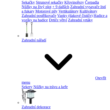
Sekačky
Strunové sekačky
Křovinořezy
Čerpadla
Nůžky na živý plot
+ 9 dalších
Zahradní vysavače listí
a fukary
Motorové pily
Vertikulátory
Kultivátory
Zahradní postřikovače
Vapky (tlakové čističe)
Hadice a
vozíky na hadice
Drtiče větví
Zahradní vrtáky
Zahradní nářadí
Otevřít
menu
Sekery
Nůžky na trávu a keře
Zahradní dekorace