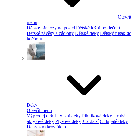
Otevřít
menu
Dětské přehozy na postel
Dětské ložní povlečení
Dětské závěsy a záclony
Dětské deky
Dětský fusak do
kočárku
Deky
Otevřít menu
Výprodej dek
Luxusní deky
Piknikové deky
Hrubé
akrylové deky
Plyšové deky
+ 2 další
Chlupaté deky
Deky z mikrovlákna