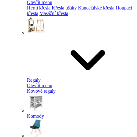
Otevřít menu
Herní křesla
Křesla ušáky
Kancelářské křesla
Houpací
křesla
Masážní křesla
Regály
Otevřít menu
Kovové regály
Komody