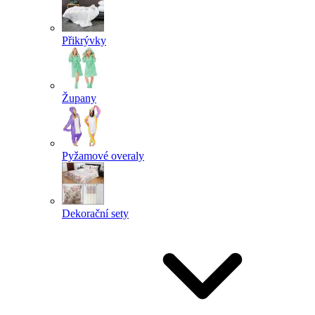
Přikrývky
Župany
Pyžamové overaly
Dekorační sety