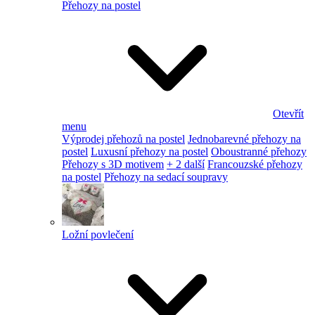
Přehozy na postel
Otevřít
menu
Výprodej přehozů na postel
Jednobarevné přehozy na
postel
Luxusní přehozy na postel
Oboustranné přehozy
Přehozy s 3D motivem
+ 2 další
Francouzské přehozy
na postel
Přehozy na sedací soupravy
Ložní povlečení