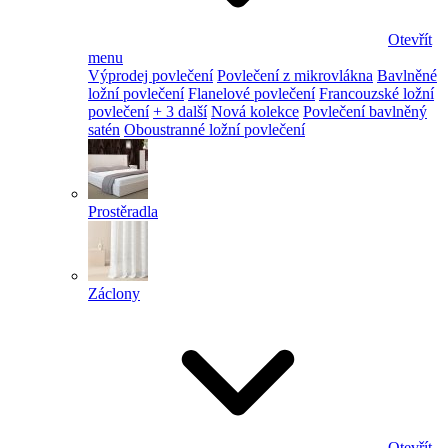
Otevřít
menu
Výprodej povlečení
Povlečení z mikrovlákna
Bavlněné
ložní povlečení
Flanelové povlečení
Francouzské ložní
povlečení
+ 3 další
Nová kolekce
Povlečení bavlněný
satén
Oboustranné ložní povlečení
Prostěradla
Záclony
Otevřít