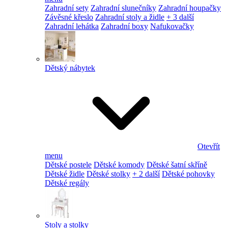
Zahradní sety
Zahradní slunečníky
Zahradní houpačky
Závěsné křeslo
Zahradní stoly a židle
+ 3 další
Zahradní lehátka
Zahradní boxy
Nafukovačky
Dětský nábytek
Otevřít
menu
Dětské postele
Dětské komody
Dětské šatní skříně
Dětské židle
Dětské stolky
+ 2 další
Dětské pohovky
Dětské regály
Stoly a stolky