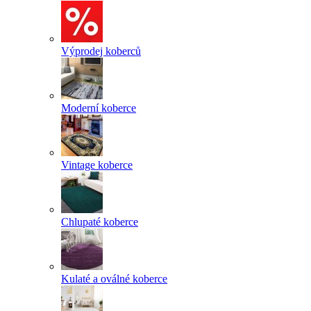
Výprodej koberců
Moderní koberce
Vintage koberce
Chlupaté koberce
Kulaté a oválné koberce