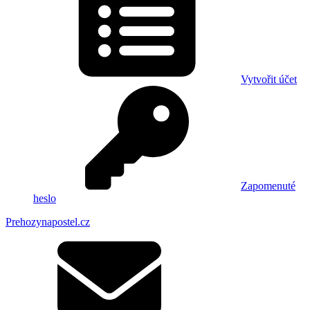
Vytvořit účet
Zapomenuté
heslo
Prehozynapostel.cz