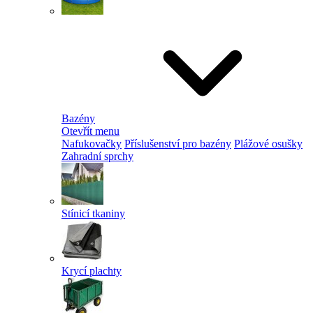
Bazény
Otevřít menu
Nafukovačky
Příslušenství pro bazény
Plážové osušky
Zahradní sprchy
Stínicí tkaniny
Krycí plachty