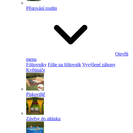
Pěstování rostlin
Otevřít
menu
Fóliovníky
Fólie na fóliovník
Vyvýšené záhony
Květináče
Pískoviště
Závěsy do altánku