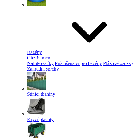
Bazény
Otevřít menu
Nafukovačky
Příslušenství pro bazény
Plážové osušky
Zahradní sprchy
Stínicí tkaniny
Krycí plachty