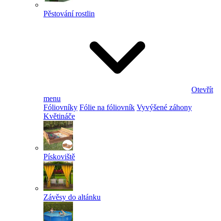
Pěstování rostlin
Otevřít
menu
Fóliovníky
Fólie na fóliovník
Vyvýšené záhony
Květináče
Pískoviště
Závěsy do altánku