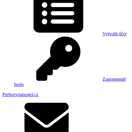
Vytvořit účet
Zapomenuté
heslo
Prehozynapostel.cz