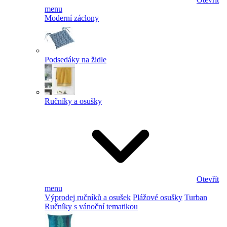
menu
Moderní záclony
Podsedáky na židle
Ručníky a osušky
Otevřít
menu
Výprodej ručníků a osušek
Plážové osušky
Turban
Ručníky s vánoční tematikou