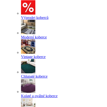
Výprodej koberců
Moderní koberce
Vintage koberce
Chlupaté koberce
Kulaté a oválné koberce