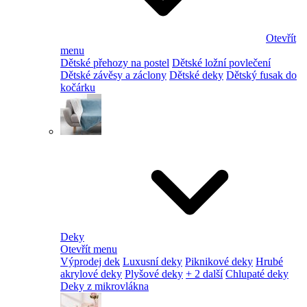
Otevřít
menu
Dětské přehozy na postel
Dětské ložní povlečení
Dětské závěsy a záclony
Dětské deky
Dětský fusak do
kočárku
Deky
Otevřít menu
Výprodej dek
Luxusní deky
Piknikové deky
Hrubé
akrylové deky
Plyšové deky
+ 2 další
Chlupaté deky
Deky z mikrovlákna