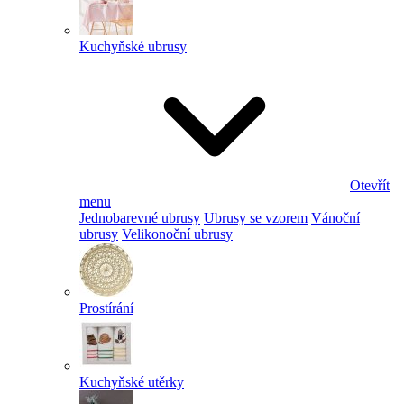
Kuchyňské ubrusy
Otevřít
menu
Jednobarevné ubrusy
Ubrusy se vzorem
Vánoční
ubrusy
Velikonoční ubrusy
Prostírání
Kuchyňské utěrky