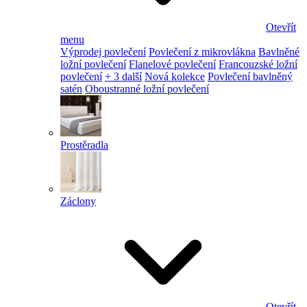
Otevřít
menu
Výprodej povlečení
Povlečení z mikrovlákna
Bavlněné
ložní povlečení
Flanelové povlečení
Francouzské ložní
povlečení
+ 3 další
Nová kolekce
Povlečení bavlněný
satén
Oboustranné ložní povlečení
Prostěradla
Záclony
Otevřít