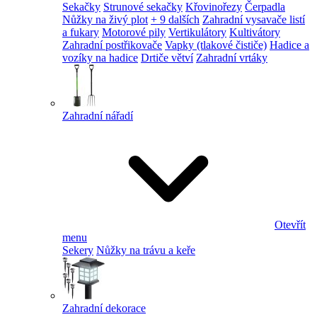
Sekačky
Strunové sekačky
Křovinořezy
Čerpadla
Nůžky na živý plot
+ 9 dalších
Zahradní vysavače listí
a fukary
Motorové pily
Vertikulátory
Kultivátory
Zahradní postřikovače
Vapky (tlakové čističe)
Hadice a
vozíky na hadice
Drtiče větví
Zahradní vrtáky
Zahradní nářadí
Otevřít
menu
Sekery
Nůžky na trávu a keře
Zahradní dekorace