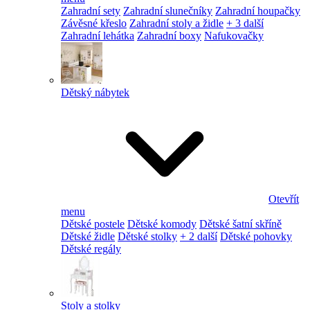
Zahradní sety
Zahradní slunečníky
Zahradní houpačky
Závěsné křeslo
Zahradní stoly a židle
+ 3 další
Zahradní lehátka
Zahradní boxy
Nafukovačky
Dětský nábytek
Otevřít
menu
Dětské postele
Dětské komody
Dětské šatní skříně
Dětské židle
Dětské stolky
+ 2 další
Dětské pohovky
Dětské regály
Stoly a stolky