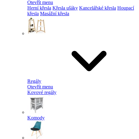
Otevřít menu
Herní křesla
Křesla ušáky
Kancelářské křesla
Houpací
křesla
Masážní křesla
Regály
Otevřít menu
Kovové regály
Komody