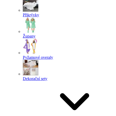
Přikrývky
Župany
Pyžamové overaly
Dekorační sety