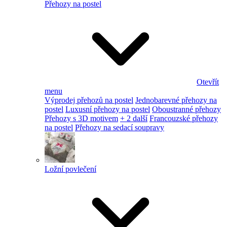
Přehozy na postel
Otevřít
menu
Výprodej přehozů na postel
Jednobarevné přehozy na
postel
Luxusní přehozy na postel
Oboustranné přehozy
Přehozy s 3D motivem
+ 2 další
Francouzské přehozy
na postel
Přehozy na sedací soupravy
Ložní povlečení