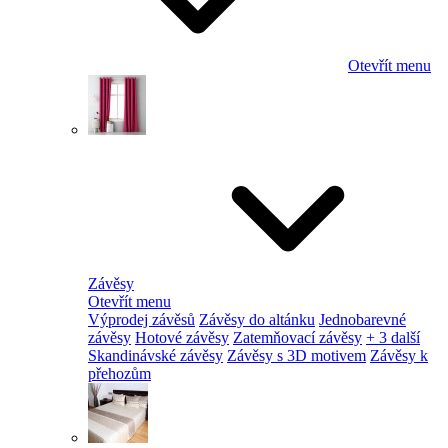
Otevřít menu
Závěsy
Otevřít menu
Výprodej závěsů
Závěsy do altánku
Jednobarevné
závěsy
Hotové závěsy
Zatemňovací závěsy
+ 3 další
Skandinávské závěsy
Závěsy s 3D motivem
Závěsy k
přehozům