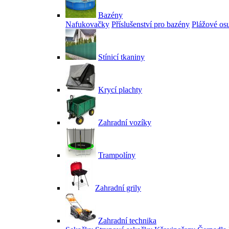
Bazény
Nafukovačky
Příslušenství pro bazény
Plážové os
Stínicí tkaniny
Krycí plachty
Zahradní vozíky
Trampolíny
Zahradní grily
Zahradní technika