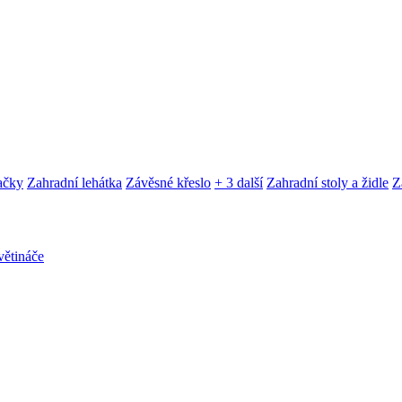
ačky
Zahradní lehátka
Závěsné křeslo
+ 3 další
Zahradní stoly a židle
Z
ětináče