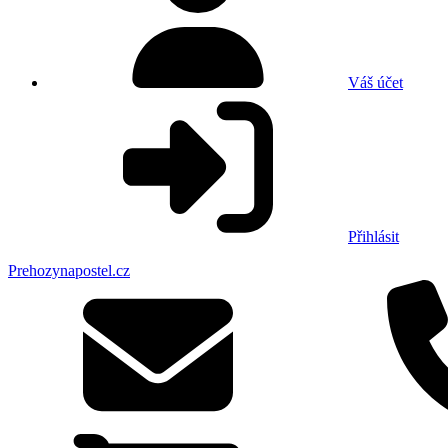
Váš účet
Přihlásit
Prehozynapostel.cz