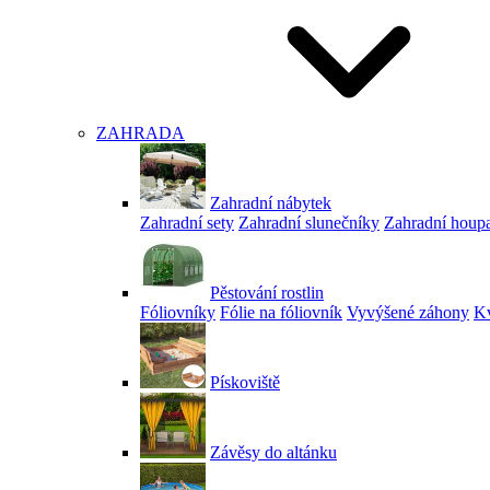
ZAHRADA
Zahradní nábytek
Zahradní sety
Zahradní slunečníky
Zahradní houp
Pěstování rostlin
Fóliovníky
Fólie na fóliovník
Vyvýšené záhony
Kv
Pískoviště
Závěsy do altánku