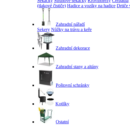
Sekačky
Strunové sekačky
Křovinořezy
Čerpadla
(tlakové čističe)
Hadice a vozíky na hadice
Drtiče 
Zahradní nářadí
Sekery
Nůžky na trávu a keře
Zahradní dekorace
Zahradní stany a altány
Poštovní schránky
Kotlíky
Ostatní