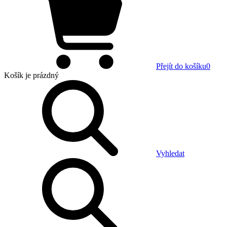
Přejít do košíku
0
Košík
je prázdný
Vyhledat