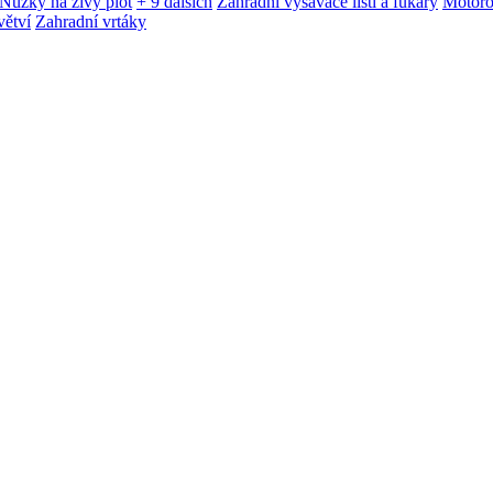
Nůžky na živý plot
+ 9 dalších
Zahradní vysavače listí a fukary
Motoro
větví
Zahradní vrtáky