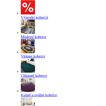
Výprodej koberců
Moderní koberce
Vintage koberce
Chlupaté koberce
Kulaté a oválné koberce