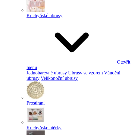
Kuchyňské ubrusy
Otevřít
menu
Jednobarevné ubrusy
Ubrusy se vzorem
Vánoční
ubrusy
Velikonoční ubrusy
Prostírání
Kuchyňské utěrky