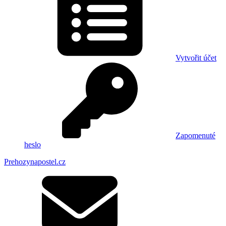
Vytvořit účet
Zapomenuté
heslo
Prehozynapostel.cz