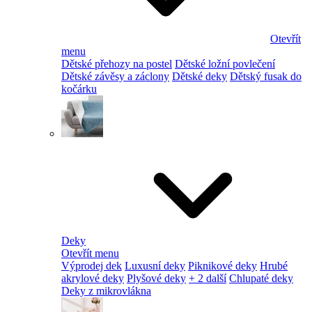
Otevřít
menu
Dětské přehozy na postel
Dětské ložní povlečení
Dětské závěsy a záclony
Dětské deky
Dětský fusak do
kočárku
Deky
Otevřít menu
Výprodej dek
Luxusní deky
Piknikové deky
Hrubé
akrylové deky
Plyšové deky
+ 2 další
Chlupaté deky
Deky z mikrovlákna