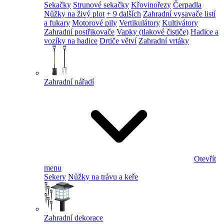
Sekačky
Strunové sekačky
Křovinořezy
Čerpadla
Nůžky na živý plot
+ 9 dalších
Zahradní vysavače listí
a fukary
Motorové pily
Vertikulátory
Kultivátory
Zahradní postřikovače
Vapky (tlakové čističe)
Hadice a
vozíky na hadice
Drtiče větví
Zahradní vrtáky
Zahradní nářadí
Otevřít
menu
Sekery
Nůžky na trávu a keře
Zahradní dekorace