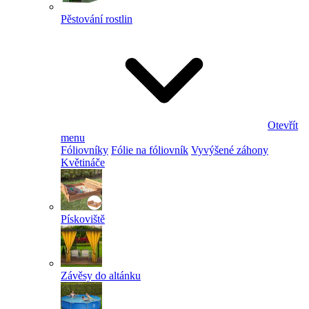
Pěstování rostlin
Otevřít
menu
Fóliovníky
Fólie na fóliovník
Vyvýšené záhony
Květináče
Pískoviště
Závěsy do altánku