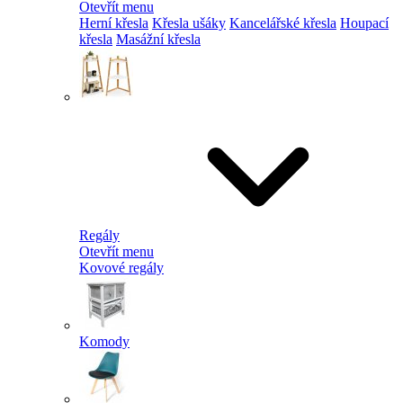
Otevřít menu
Herní křesla
Křesla ušáky
Kancelářské křesla
Houpací
křesla
Masážní křesla
Regály
Otevřít menu
Kovové regály
Komody