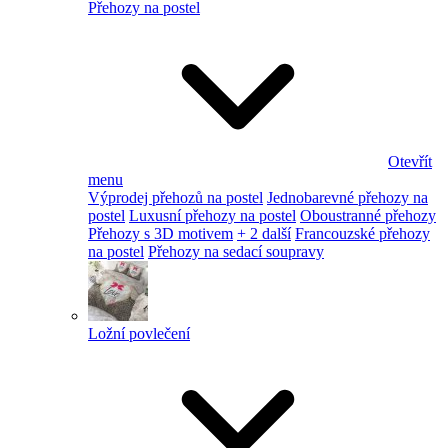
Přehozy na postel
Otevřít
menu
Výprodej přehozů na postel
Jednobarevné přehozy na
postel
Luxusní přehozy na postel
Oboustranné přehozy
Přehozy s 3D motivem
+ 2 další
Francouzské přehozy
na postel
Přehozy na sedací soupravy
Ložní povlečení