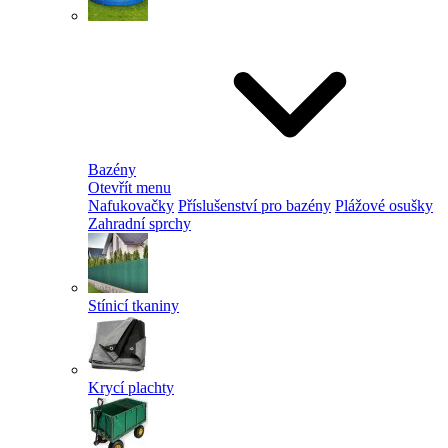
Bazény
Otevřít menu
Nafukovačky
Příslušenství pro bazény
Plážové osušky
Zahradní sprchy
Stínicí tkaniny
Krycí plachty