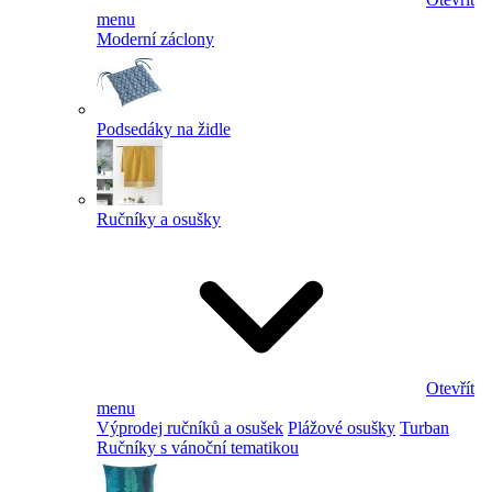
menu
Moderní záclony
Podsedáky na židle
Ručníky a osušky
Otevřít
menu
Výprodej ručníků a osušek
Plážové osušky
Turban
Ručníky s vánoční tematikou