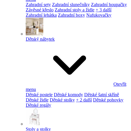
Zahradní sety
Zahradní slunečníky
Zahradní houpačky
Závěsné křeslo
Zahradní stoly a židle
+ 3 další
Zahradní lehátka
Zahradní boxy
Nafukovačky
Dětský nábytek
Otevřít
menu
Dětské postele
Dětské komody
Dětské šatní skříně
Dětské židle
Dětské stolky
+ 2 další
Dětské pohovky
Dětské regály
Stoly a stolky