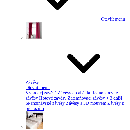
Otevřít menu
Závěsy
Otevřít menu
Výprodej závěsů
Závěsy do altánku
Jednobarevné
závěsy
Hotové závěsy
Zatemňovací závěsy
+ 3 další
Skandinávské závěsy
Závěsy s 3D motivem
Závěsy k
přehozům