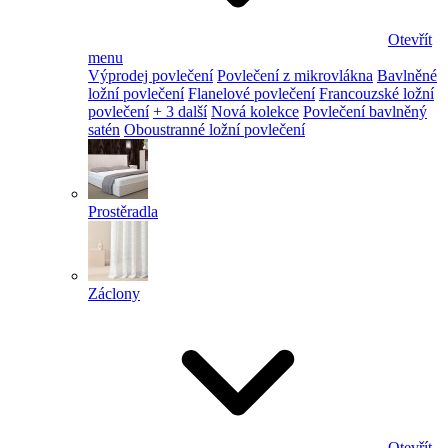
Otevřít
menu
Výprodej povlečení
Povlečení z mikrovlákna
Bavlněné
ložní povlečení
Flanelové povlečení
Francouzské ložní
povlečení
+ 3 další
Nová kolekce
Povlečení bavlněný
satén
Oboustranné ložní povlečení
Prostěradla
Záclony
Otevřít