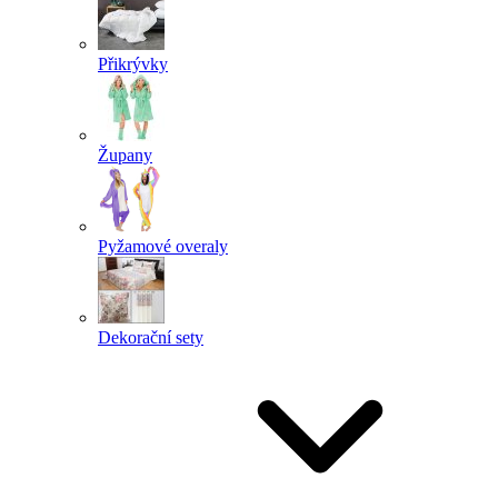
Přikrývky
Župany
Pyžamové overaly
Dekorační sety