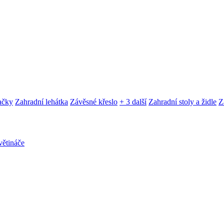
ačky
Zahradní lehátka
Závěsné křeslo
+ 3 další
Zahradní stoly a židle
Z
ětináče