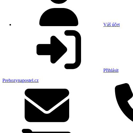
Váš účet
Přihlásit
Prehozynapostel.cz