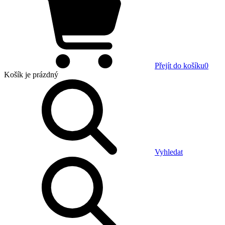
Přejít do košíku
0
Košík
je prázdný
Vyhledat