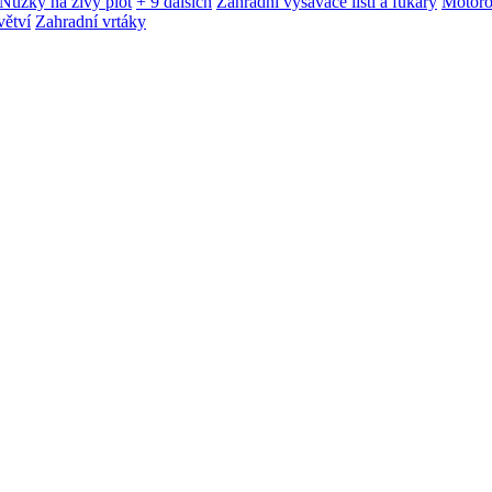
Nůžky na živý plot
+ 9 dalších
Zahradní vysavače listí a fukary
Motoro
větví
Zahradní vrtáky