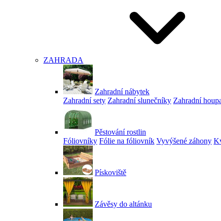
ZAHRADA
Zahradní nábytek
Zahradní sety
Zahradní slunečníky
Zahradní houp
Pěstování rostlin
Fóliovníky
Fólie na fóliovník
Vyvýšené záhony
Kv
Pískoviště
Závěsy do altánku