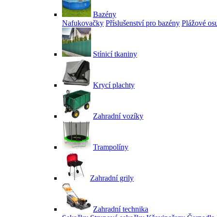
Bazény
Nafukovačky
Příslušenství pro bazény
Plážové os
Stínicí tkaniny
Krycí plachty
Zahradní vozíky
Trampolíny
Zahradní grily
Zahradní technika