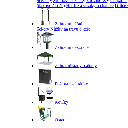
Sekačky
Strunové sekačky
Křovinořezy
Čerpadla
(tlakové čističe)
Hadice a vozíky na hadice
Drtiče 
Zahradní nářadí
Sekery
Nůžky na trávu a keře
Zahradní dekorace
Zahradní stany a altány
Poštovní schránky
Kotlíky
Ostatní