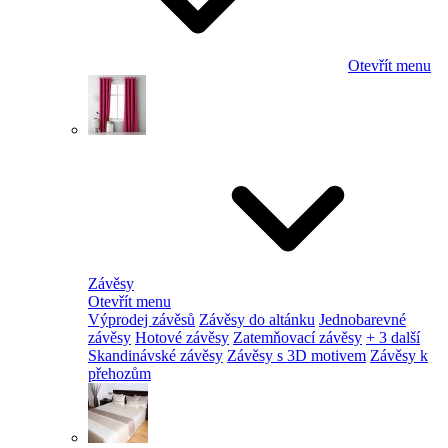
Otevřít menu
Závěsy
Otevřít menu
Výprodej závěsů
Závěsy do altánku
Jednobarevné
závěsy
Hotové závěsy
Zatemňovací závěsy
+ 3 další
Skandinávské závěsy
Závěsy s 3D motivem
Závěsy k
přehozům