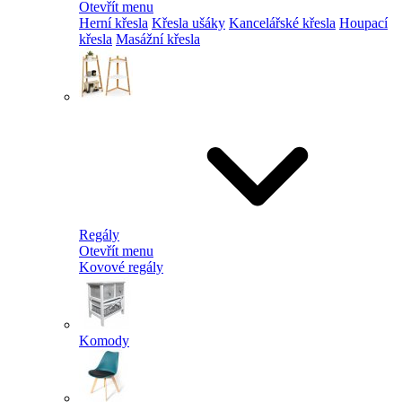
Otevřít menu
Herní křesla
Křesla ušáky
Kancelářské křesla
Houpací
křesla
Masážní křesla
Regály
Otevřít menu
Kovové regály
Komody