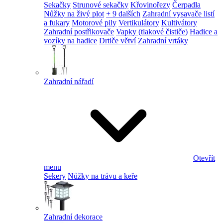
Sekačky
Strunové sekačky
Křovinořezy
Čerpadla
Nůžky na živý plot
+ 9 dalších
Zahradní vysavače listí
a fukary
Motorové pily
Vertikulátory
Kultivátory
Zahradní postřikovače
Vapky (tlakové čističe)
Hadice a
vozíky na hadice
Drtiče větví
Zahradní vrtáky
Zahradní nářadí
Otevřít
menu
Sekery
Nůžky na trávu a keře
Zahradní dekorace