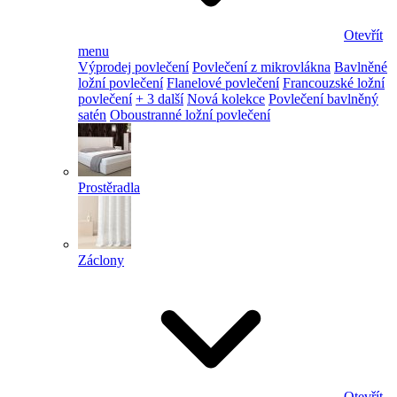
Otevřít
menu
Výprodej povlečení
Povlečení z mikrovlákna
Bavlněné
ložní povlečení
Flanelové povlečení
Francouzské ložní
povlečení
+ 3 další
Nová kolekce
Povlečení bavlněný
satén
Oboustranné ložní povlečení
Prostěradla
Záclony
Otevřít