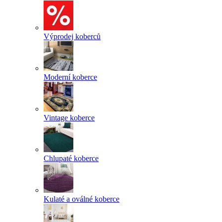
Výprodej koberců
Moderní koberce
Vintage koberce
Chlupaté koberce
Kulaté a oválné koberce