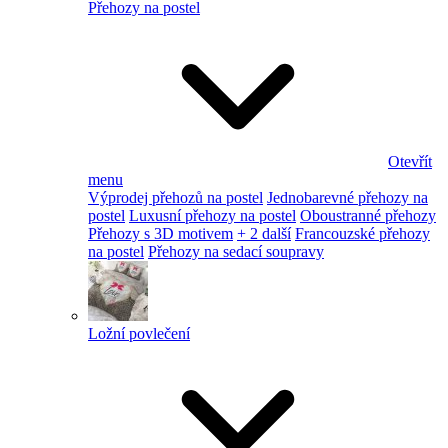
Přehozy na postel
Otevřít
menu
Výprodej přehozů na postel
Jednobarevné přehozy na
postel
Luxusní přehozy na postel
Oboustranné přehozy
Přehozy s 3D motivem
+ 2 další
Francouzské přehozy
na postel
Přehozy na sedací soupravy
Ložní povlečení