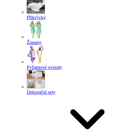
Přikrývky
Župany
Pyžamové overaly
Dekorační sety