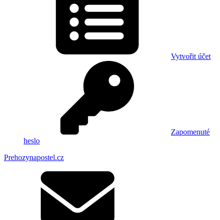
Vytvořit účet
Zapomenuté
heslo
Prehozynapostel.cz