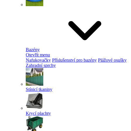
Bazény
Otevřít menu
Nafukovačky
Příslušenství pro bazény
Plážové osušky
Zahradní sprchy
Stínicí tkaniny
Krycí plachty