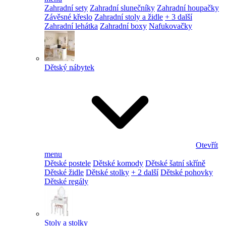
Zahradní sety
Zahradní slunečníky
Zahradní houpačky
Závěsné křeslo
Zahradní stoly a židle
+ 3 další
Zahradní lehátka
Zahradní boxy
Nafukovačky
Dětský nábytek
Otevřít
menu
Dětské postele
Dětské komody
Dětské šatní skříně
Dětské židle
Dětské stolky
+ 2 další
Dětské pohovky
Dětské regály
Stoly a stolky