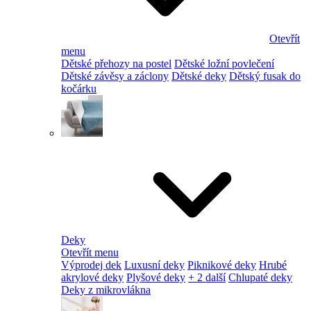
Otevřít
menu
Dětské přehozy na postel
Dětské ložní povlečení
Dětské závěsy a záclony
Dětské deky
Dětský fusak do
kočárku
Deky
Otevřít menu
Výprodej dek
Luxusní deky
Piknikové deky
Hrubé
akrylové deky
Plyšové deky
+ 2 další
Chlupaté deky
Deky z mikrovlákna