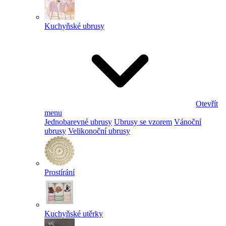
Kuchyňské ubrusy
Otevřít
menu
Jednobarevné ubrusy
Ubrusy se vzorem
Vánoční
ubrusy
Velikonoční ubrusy
Prostírání
Kuchyňské utěrky