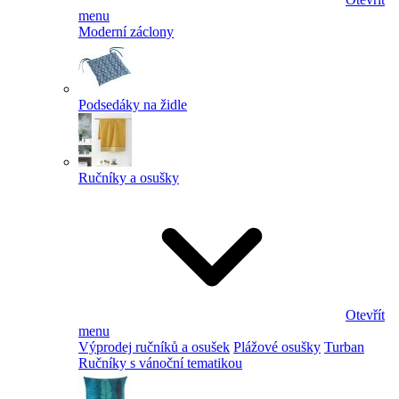
menu
Moderní záclony
Podsedáky na židle
Ručníky a osušky
Otevřít
menu
Výprodej ručníků a osušek
Plážové osušky
Turban
Ručníky s vánoční tematikou