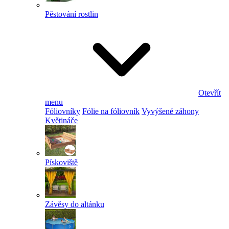
Pěstování rostlin
Otevřít
menu
Fóliovníky
Fólie na fóliovník
Vyvýšené záhony
Květináče
Pískoviště
Závěsy do altánku