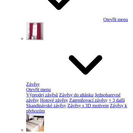
Otevřít menu
Závěsy
Otevřít menu
Výprodej závěsů
Závěsy do altánku
Jednobarevné
závěsy
Hotové závěsy
Zatemňovací závěsy
+ 3 další
Skandinávské závěsy
Závěsy s 3D motivem
Závěsy k
přehozům