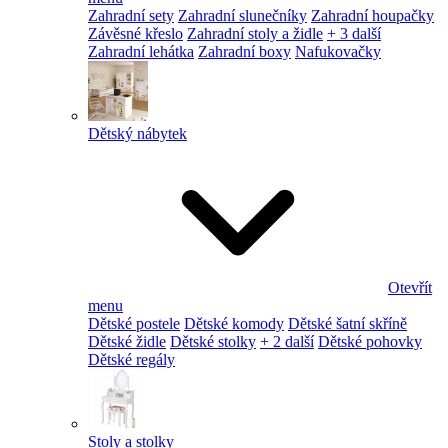
Zahradní sety
Zahradní slunečníky
Zahradní houpačky
Závěsné křeslo
Zahradní stoly a židle
+ 3 další
Zahradní lehátka
Zahradní boxy
Nafukovačky
Dětský nábytek
Otevřít
menu
Dětské postele
Dětské komody
Dětské šatní skříně
Dětské židle
Dětské stolky
+ 2 další
Dětské pohovky
Dětské regály
Stoly a stolky