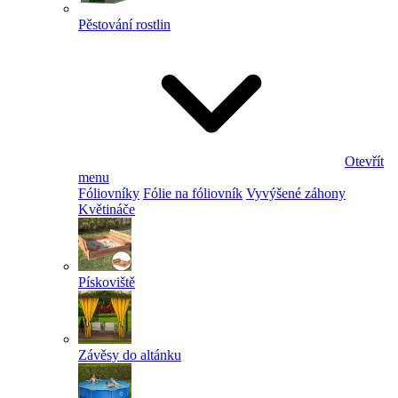
Pěstování rostlin
Otevřít
menu
Fóliovníky
Fólie na fóliovník
Vyvýšené záhony
Květináče
Pískoviště
Závěsy do altánku