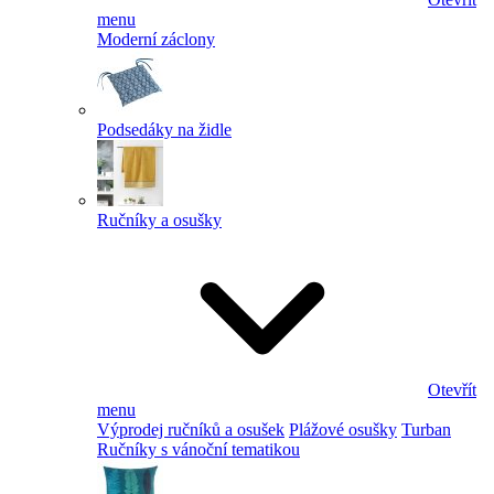
menu
Moderní záclony
Podsedáky na židle
Ručníky a osušky
Otevřít
menu
Výprodej ručníků a osušek
Plážové osušky
Turban
Ručníky s vánoční tematikou