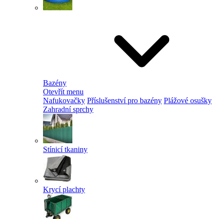
Bazény
Otevřít menu
Nafukovačky
Příslušenství pro bazény
Plážové osušky
Zahradní sprchy
Stínicí tkaniny
Krycí plachty