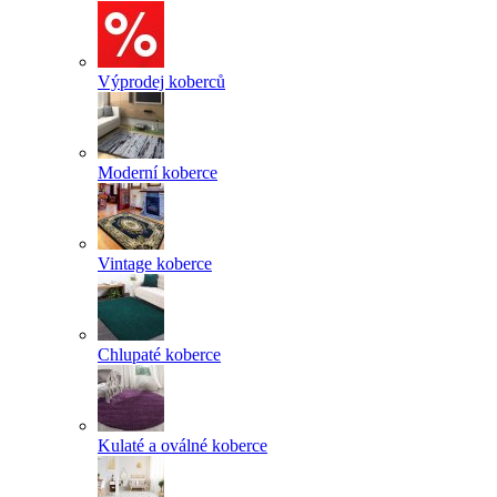
Výprodej koberců
Moderní koberce
Vintage koberce
Chlupaté koberce
Kulaté a oválné koberce