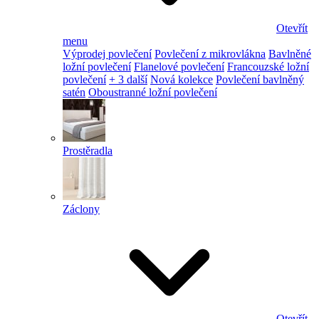
Otevřít
menu
Výprodej povlečení
Povlečení z mikrovlákna
Bavlněné
ložní povlečení
Flanelové povlečení
Francouzské ložní
povlečení
+ 3 další
Nová kolekce
Povlečení bavlněný
satén
Oboustranné ložní povlečení
Prostěradla
Záclony
Otevřít