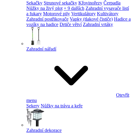
Sekačky
Strunové sekačky
Křovinořezy
Čerpadla
Nůžky na živý plot
+ 9 dalších
Zahradní vysavače listí
a fukary
Motorové pily
Vertikulátory
Kultivátory
Zahradní postřikovače
Vapky (tlakové čističe)
Hadice a
vozíky na hadice
Drtiče větví
Zahradní vrtáky
Zahradní nářadí
Otevřít
menu
Sekery
Nůžky na trávu a keře
Zahradní dekorace