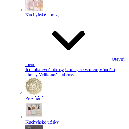
Kuchyňské ubrusy
Otevřít
menu
Jednobarevné ubrusy
Ubrusy se vzorem
Vánoční
ubrusy
Velikonoční ubrusy
Prostírání
Kuchyňské utěrky