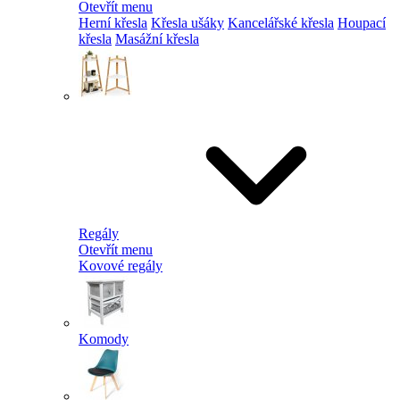
Otevřít menu
Herní křesla
Křesla ušáky
Kancelářské křesla
Houpací
křesla
Masážní křesla
Regály
Otevřít menu
Kovové regály
Komody