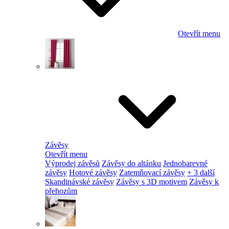
Otevřít menu
Závěsy
Otevřít menu
Výprodej závěsů
Závěsy do altánku
Jednobarevné
závěsy
Hotové závěsy
Zatemňovací závěsy
+ 3 další
Skandinávské závěsy
Závěsy s 3D motivem
Závěsy k
přehozům