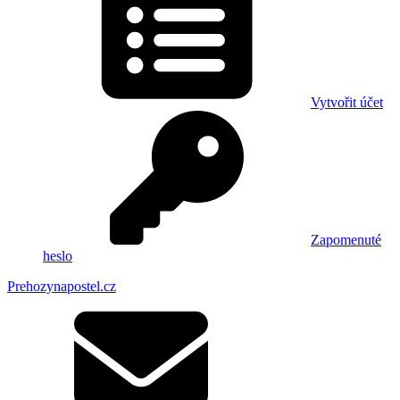
Vytvořit účet
Zapomenuté
heslo
Prehozynapostel.cz