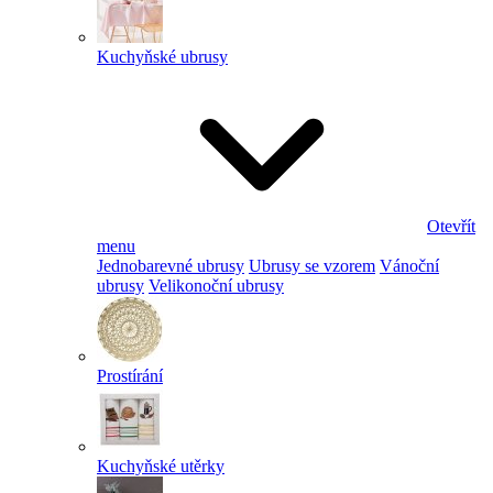
Kuchyňské ubrusy
Otevřít
menu
Jednobarevné ubrusy
Ubrusy se vzorem
Vánoční
ubrusy
Velikonoční ubrusy
Prostírání
Kuchyňské utěrky