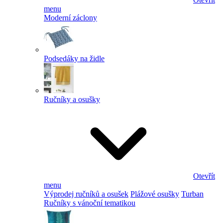
menu
Moderní záclony
Podsedáky na židle
Ručníky a osušky
Otevřít
menu
Výprodej ručníků a osušek
Plážové osušky
Turban
Ručníky s vánoční tematikou