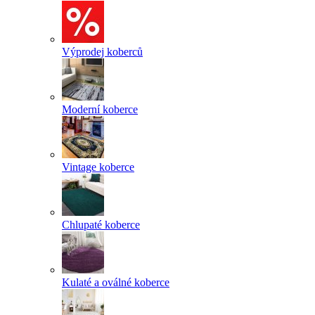
Výprodej koberců
Moderní koberce
Vintage koberce
Chlupaté koberce
Kulaté a oválné koberce