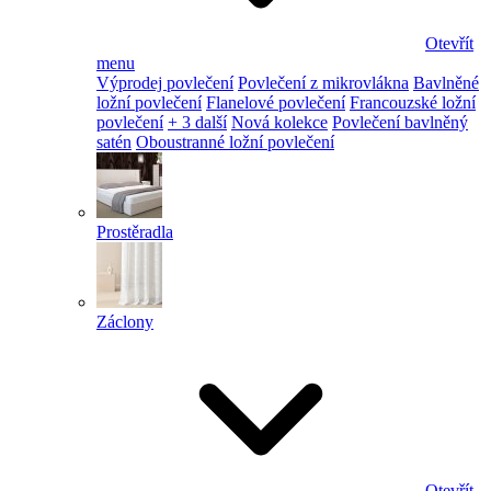
Otevřít
menu
Výprodej povlečení
Povlečení z mikrovlákna
Bavlněné
ložní povlečení
Flanelové povlečení
Francouzské ložní
povlečení
+ 3 další
Nová kolekce
Povlečení bavlněný
satén
Oboustranné ložní povlečení
Prostěradla
Záclony
Otevřít