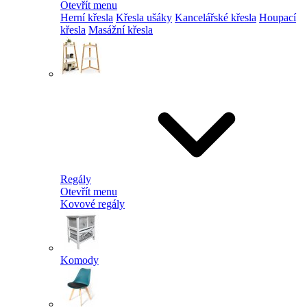
Otevřít menu
Herní křesla
Křesla ušáky
Kancelářské křesla
Houpací
křesla
Masážní křesla
Regály
Otevřít menu
Kovové regály
Komody