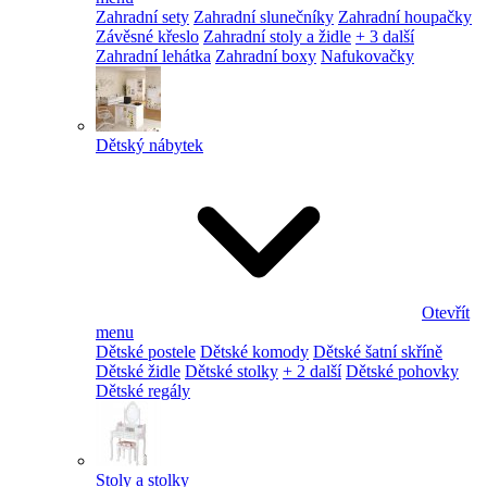
Zahradní sety
Zahradní slunečníky
Zahradní houpačky
Závěsné křeslo
Zahradní stoly a židle
+ 3 další
Zahradní lehátka
Zahradní boxy
Nafukovačky
Dětský nábytek
Otevřít
menu
Dětské postele
Dětské komody
Dětské šatní skříně
Dětské židle
Dětské stolky
+ 2 další
Dětské pohovky
Dětské regály
Stoly a stolky