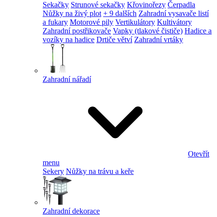
Sekačky
Strunové sekačky
Křovinořezy
Čerpadla
Nůžky na živý plot
+ 9 dalších
Zahradní vysavače listí
a fukary
Motorové pily
Vertikulátory
Kultivátory
Zahradní postřikovače
Vapky (tlakové čističe)
Hadice a
vozíky na hadice
Drtiče větví
Zahradní vrtáky
Zahradní nářadí
Otevřít
menu
Sekery
Nůžky na trávu a keře
Zahradní dekorace