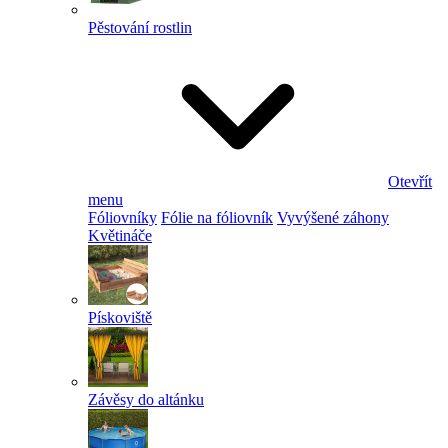
Pěstování rostlin
Otevřít
menu
Fóliovníky
Fólie na fóliovník
Vyvýšené záhony
Květináče
Pískoviště
Závěsy do altánku