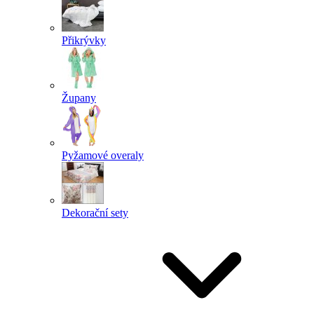
Přikrývky
Župany
Pyžamové overaly
Dekorační sety