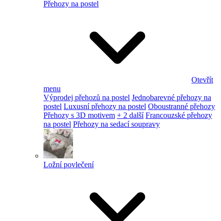
Přehozy na postel
Otevřít
menu
Výprodej přehozů na postel
Jednobarevné přehozy na
postel
Luxusní přehozy na postel
Oboustranné přehozy
Přehozy s 3D motivem
+ 2 další
Francouzské přehozy
na postel
Přehozy na sedací soupravy
Ložní povlečení