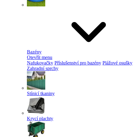
Bazény
Otevřít menu
Nafukovačky
Příslušenství pro bazény
Plážové osušky
Zahradní sprchy
Stínicí tkaniny
Krycí plachty