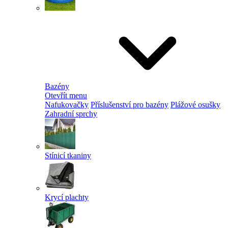
Bazény
Otevřít menu
Nafukovačky
Příslušenství pro bazény
Plážové osušky
Zahradní sprchy
Stínicí tkaniny
Krycí plachty