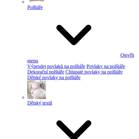
Polštáře
Otevřít
menu
Výprodej povlaků na polštáře
Povlaky na polštáře
Dekorační polštáře
Chlupaté povlaky na polštáře
Dětské povlaky na polštáře
Dětský textil