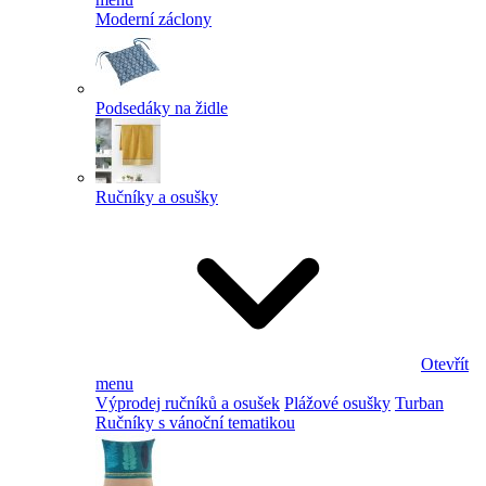
Moderní záclony
Podsedáky na židle
Ručníky a osušky
Otevřít
menu
Výprodej ručníků a osušek
Plážové osušky
Turban
Ručníky s vánoční tematikou