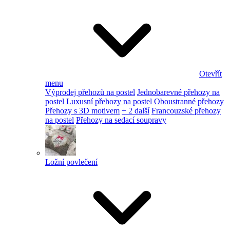
Otevřít
menu
Výprodej přehozů na postel
Jednobarevné přehozy na
postel
Luxusní přehozy na postel
Oboustranné přehozy
Přehozy s 3D motivem
+ 2 další
Francouzské přehozy
na postel
Přehozy na sedací soupravy
Ložní povlečení