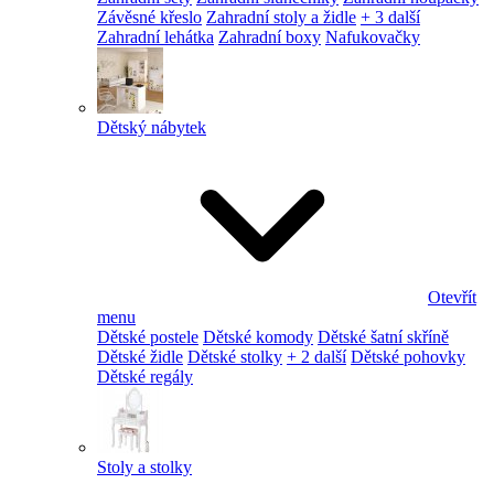
Závěsné křeslo
Zahradní stoly a židle
+ 3 další
Zahradní lehátka
Zahradní boxy
Nafukovačky
Dětský nábytek
Otevřít
menu
Dětské postele
Dětské komody
Dětské šatní skříně
Dětské židle
Dětské stolky
+ 2 další
Dětské pohovky
Dětské regály
Stoly a stolky