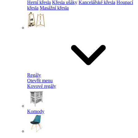
Herní křesla
Křesla ušáky
Kancelářské křesla
Houpací
křesla
Masážní křesla
Regály
Otevřít menu
Kovové regály
Komody