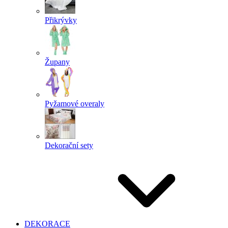
Přikrývky
Župany
Pyžamové overaly
Dekorační sety
DEKORACE