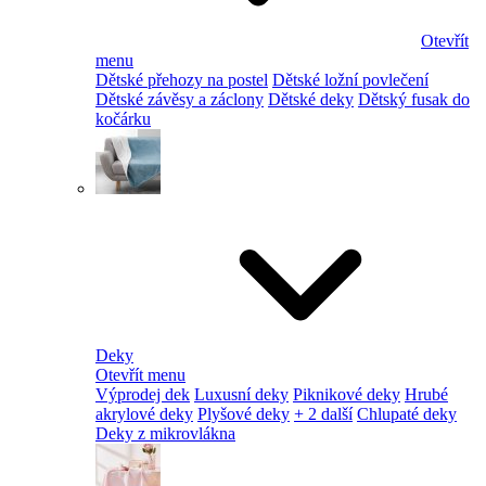
Otevřít
menu
Dětské přehozy na postel
Dětské ložní povlečení
Dětské závěsy a záclony
Dětské deky
Dětský fusak do
kočárku
Deky
Otevřít menu
Výprodej dek
Luxusní deky
Piknikové deky
Hrubé
akrylové deky
Plyšové deky
+ 2 další
Chlupaté deky
Deky z mikrovlákna