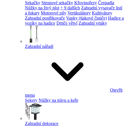
Sekačky
Strunové sekačky
Křovinořezy
Čerpadla
Nůžky na živý plot
+ 9 dalších
Zahradní vysavače listí
a fukary
Motorové pily
Vertikulátory
Kultivátory
Zahradní postřikovače
Vapky (tlakové čističe)
Hadice a
vozíky na hadice
Drtiče větví
Zahradní vrtáky
Zahradní nářadí
Otevřít
menu
Sekery
Nůžky na trávu a keře
Zahradní dekorace