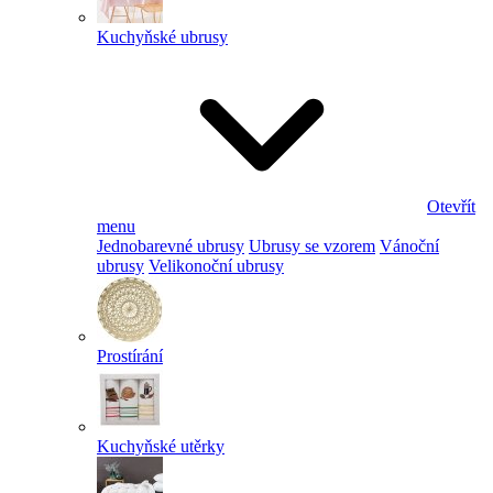
Kuchyňské ubrusy
Otevřít
menu
Jednobarevné ubrusy
Ubrusy se vzorem
Vánoční
ubrusy
Velikonoční ubrusy
Prostírání
Kuchyňské utěrky