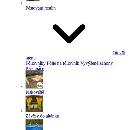
Pěstování rostlin
Otevřít
menu
Fóliovníky
Fólie na fóliovník
Vyvýšené záhony
Květináče
Pískoviště
Závěsy do altánku