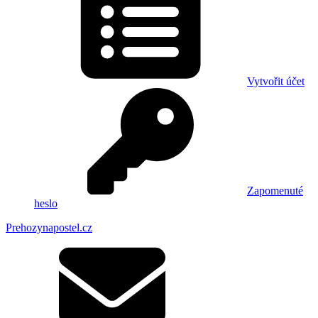
Vytvořit účet
Zapomenuté
heslo
Prehozynapostel.cz