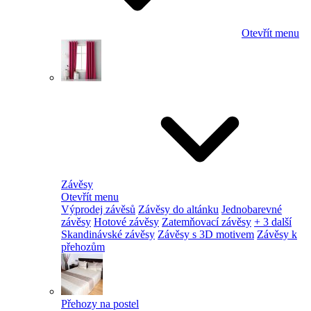
Otevřít menu
Závěsy
Otevřít menu
Výprodej závěsů
Závěsy do altánku
Jednobarevné
závěsy
Hotové závěsy
Zatemňovací závěsy
+ 3 další
Skandinávské závěsy
Závěsy s 3D motivem
Závěsy k
přehozům
Přehozy na postel