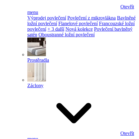
Otevřít
menu
Výprodej povlečení
Povlečení z mikrovlákna
Bavlněné
ložní povlečení
Flanelové povlečení
Francouzské ložní
povlečení
+ 3 další
Nová kolekce
Povlečení bavlněný
satén
Oboustranné ložní povlečení
Prostěradla
Záclony
Otevřít
menu