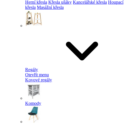
Herní křesla
Křesla ušáky
Kancelářské křesla
Houpací
křesla
Masážní křesla
Regály
Otevřít menu
Kovové regály
Komody