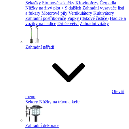
Sekačky
Strunové sekačky
Křovinořezy
Čerpadla
Nůžky na živý plot
+ 9 dalších
Zahradní vysavače listí
a fukary
Motorové pily
Vertikulátory
Kultivátory
Zahradní postřikovače
Vapky (tlakové čističe)
Hadice a
vozíky na hadice
Drtiče větví
Zahradní vrtáky
Zahradní nářadí
Otevřít
menu
Sekery
Nůžky na trávu a keře
Zahradní dekorace