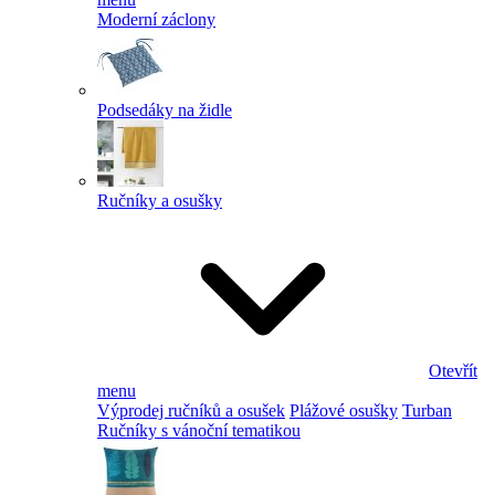
Moderní záclony
Podsedáky na židle
Ručníky a osušky
Otevřít
menu
Výprodej ručníků a osušek
Plážové osušky
Turban
Ručníky s vánoční tematikou