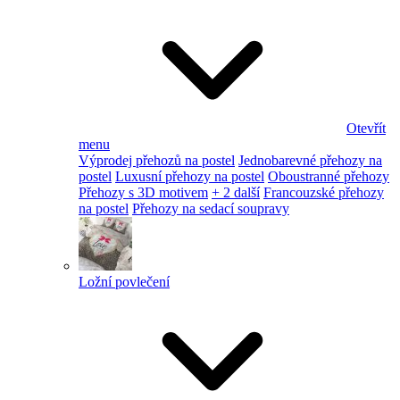
Otevřít
menu
Výprodej přehozů na postel
Jednobarevné přehozy na
postel
Luxusní přehozy na postel
Oboustranné přehozy
Přehozy s 3D motivem
+ 2 další
Francouzské přehozy
na postel
Přehozy na sedací soupravy
Ložní povlečení