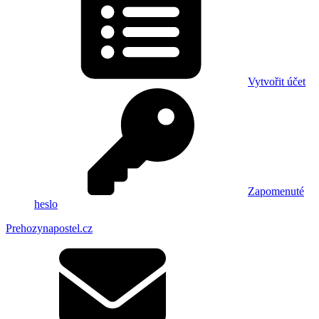
Vytvořit účet
Zapomenuté
heslo
Prehozynapostel.cz