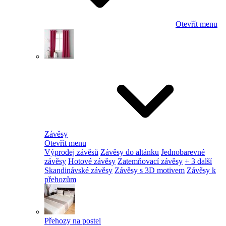
Otevřít menu
Závěsy
Otevřít menu
Výprodej závěsů
Závěsy do altánku
Jednobarevné
závěsy
Hotové závěsy
Zatemňovací závěsy
+ 3 další
Skandinávské závěsy
Závěsy s 3D motivem
Závěsy k
přehozům
Přehozy na postel