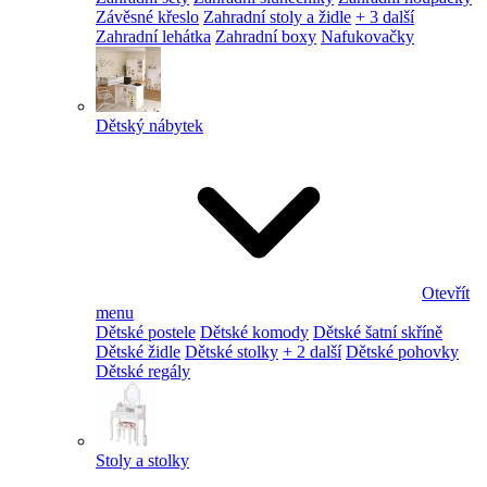
Závěsné křeslo
Zahradní stoly a židle
+ 3 další
Zahradní lehátka
Zahradní boxy
Nafukovačky
Dětský nábytek
Otevřít
menu
Dětské postele
Dětské komody
Dětské šatní skříně
Dětské židle
Dětské stolky
+ 2 další
Dětské pohovky
Dětské regály
Stoly a stolky