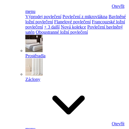
Otevřít
menu
Výprodej povlečení
Povlečení z mikrovlákna
Bavlněné
ložní povlečení
Flanelové povlečení
Francouzské ložní
povlečení
+ 3 další
Nová kolekce
Povlečení bavlněný
satén
Oboustranné ložní povlečení
Prostěradla
Záclony
Otevřít
menu