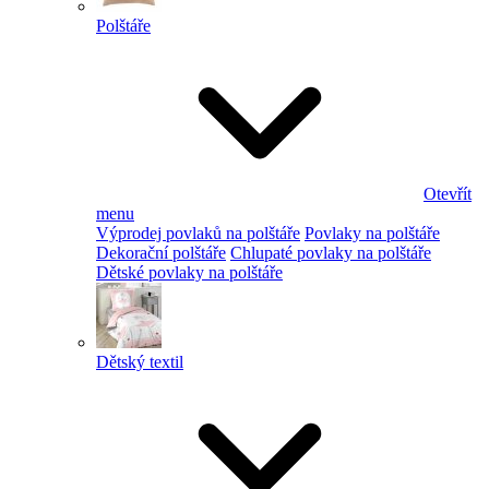
Polštáře
Otevřít
menu
Výprodej povlaků na polštáře
Povlaky na polštáře
Dekorační polštáře
Chlupaté povlaky na polštáře
Dětské povlaky na polštáře
Dětský textil