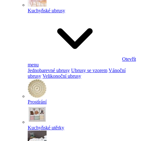
Kuchyňské ubrusy
Otevřít
menu
Jednobarevné ubrusy
Ubrusy se vzorem
Vánoční
ubrusy
Velikonoční ubrusy
Prostírání
Kuchyňské utěrky