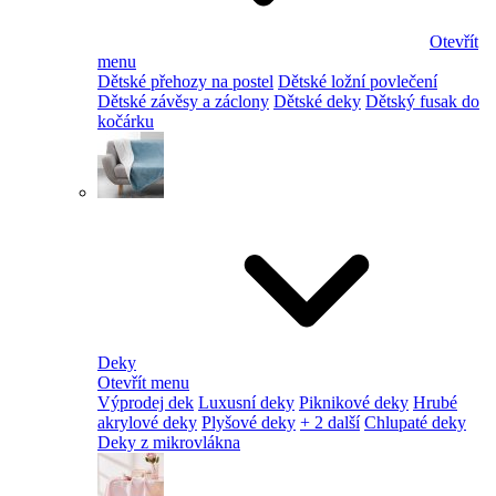
Otevřít
menu
Dětské přehozy na postel
Dětské ložní povlečení
Dětské závěsy a záclony
Dětské deky
Dětský fusak do
kočárku
Deky
Otevřít menu
Výprodej dek
Luxusní deky
Piknikové deky
Hrubé
akrylové deky
Plyšové deky
+ 2 další
Chlupaté deky
Deky z mikrovlákna