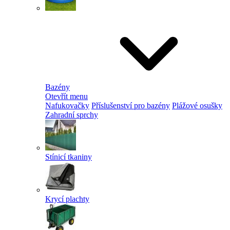
Bazény
Otevřít menu
Nafukovačky
Příslušenství pro bazény
Plážové osušky
Zahradní sprchy
Stínicí tkaniny
Krycí plachty