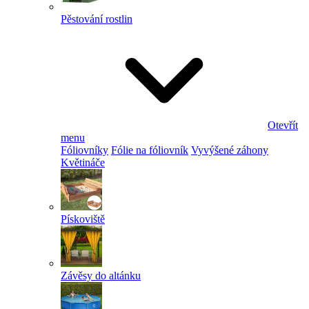
Pěstování rostlin
Otevřít
menu
Fóliovníky
Fólie na fóliovník
Vyvýšené záhony
Květináče
Pískoviště
Závěsy do altánku