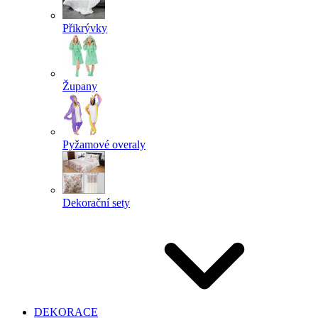
Přikrývky
Župany
Pyžamové overaly
Dekorační sety
DEKORACE