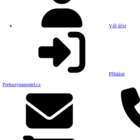
Váš účet
Přihlásit
Prehozynapostel.cz