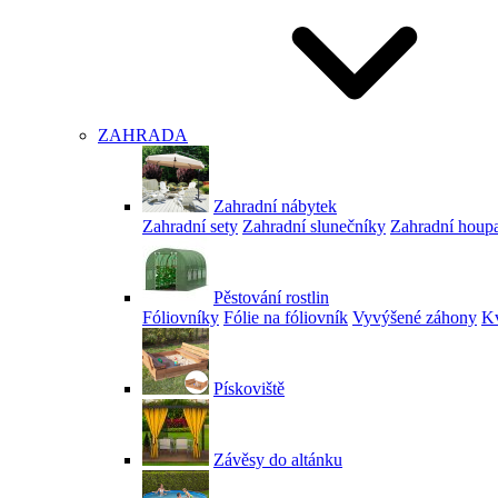
ZAHRADA
Zahradní nábytek
Zahradní sety
Zahradní slunečníky
Zahradní houp
Pěstování rostlin
Fóliovníky
Fólie na fóliovník
Vyvýšené záhony
Kv
Pískoviště
Závěsy do altánku