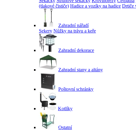
Sekačky
Strunové sekačky
Křovinořezy
Čerpadla
(tlakové čističe)
Hadice a vozíky na hadice
Drtiče 
Zahradní nářadí
Sekery
Nůžky na trávu a keře
Zahradní dekorace
Zahradní stany a altány
Poštovní schránky
Kotlíky
Ostatní