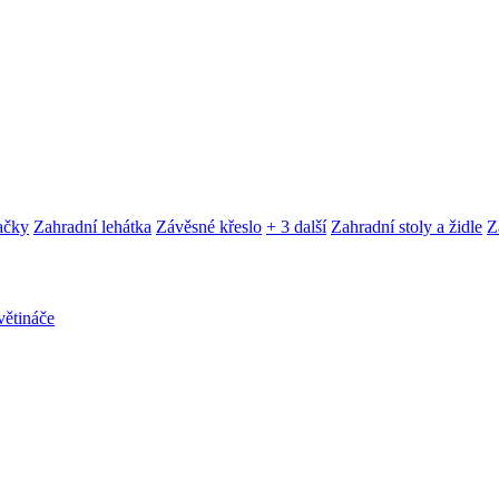
ačky
Zahradní lehátka
Závěsné křeslo
+ 3 další
Zahradní stoly a židle
Z
ětináče