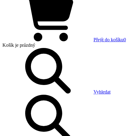
Přejít do košíku
0
Košík
je prázdný
Vyhledat