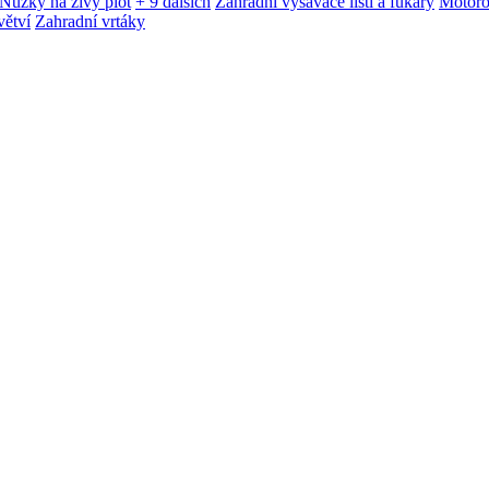
Nůžky na živý plot
+ 9 dalších
Zahradní vysavače listí a fukary
Motoro
větví
Zahradní vrtáky