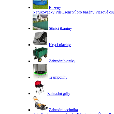
Bazény
Nafukovačky
Příslušenství pro bazény
Plážové os
Stínicí tkaniny
Krycí plachty
Zahradní vozíky
Trampolíny
Zahradní grily
Zahradní technika