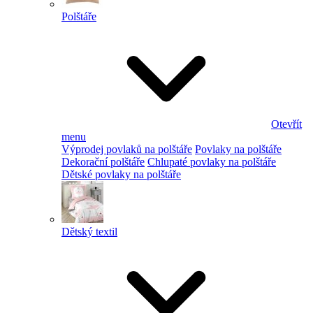
Polštáře
Otevřít
menu
Výprodej povlaků na polštáře
Povlaky na polštáře
Dekorační polštáře
Chlupaté povlaky na polštáře
Dětské povlaky na polštáře
Dětský textil