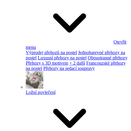
Otevřít
menu
Výprodej přehozů na postel
Jednobarevné přehozy na
postel
Luxusní přehozy na postel
Oboustranné přehozy
Přehozy s 3D motivem
+ 2 další
Francouzské přehozy
na postel
Přehozy na sedací soupravy
Ložní povlečení