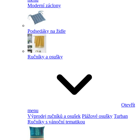
Moderní záclony
Podsedáky na židle
Ručníky a osušky
Otevřít
menu
Výprodej ručníků a osušek
Plážové osušky
Turban
Ručníky s vánoční tematikou