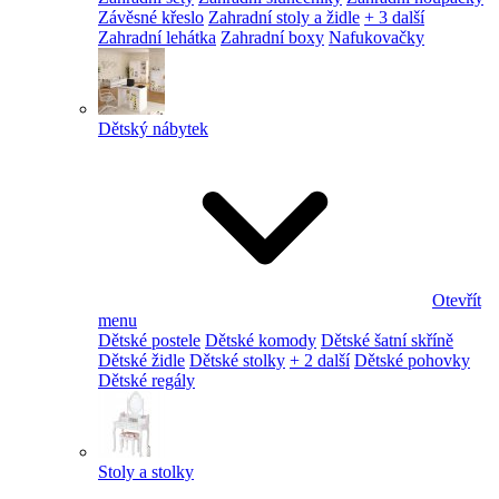
Závěsné křeslo
Zahradní stoly a židle
+ 3 další
Zahradní lehátka
Zahradní boxy
Nafukovačky
Dětský nábytek
Otevřít
menu
Dětské postele
Dětské komody
Dětské šatní skříně
Dětské židle
Dětské stolky
+ 2 další
Dětské pohovky
Dětské regály
Stoly a stolky