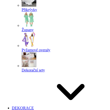
Přikrývky
Župany
Pyžamové overaly
Dekorační sety
DEKORACE