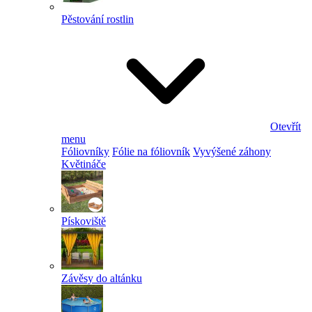
Pěstování rostlin
Otevřít
menu
Fóliovníky
Fólie na fóliovník
Vyvýšené záhony
Květináče
Pískoviště
Závěsy do altánku