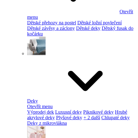
Otevřít
menu
Dětské přehozy na postel
Dětské ložní povlečení
Dětské závěsy a záclony
Dětské deky
Dětský fusak do
kočárku
Deky
Otevřít menu
Výprodej dek
Luxusní deky
Piknikové deky
Hrubé
akrylové deky
Plyšové deky
+ 2 další
Chlupaté deky
Deky z mikrovlákna