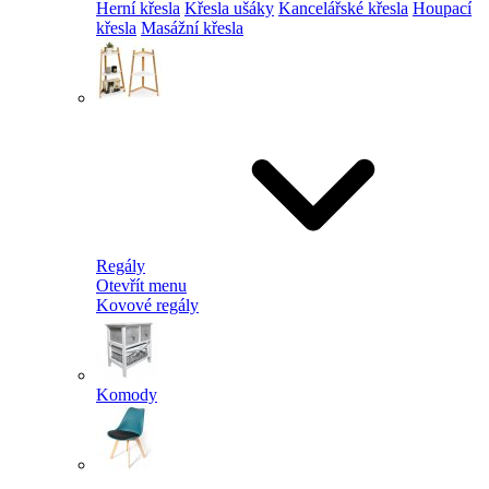
Herní křesla
Křesla ušáky
Kancelářské křesla
Houpací
křesla
Masážní křesla
Regály
Otevřít menu
Kovové regály
Komody