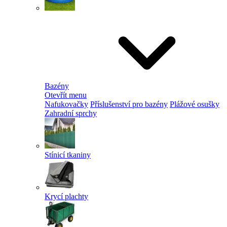
Bazény
Otevřít menu
Nafukovačky
Příslušenství pro bazény
Plážové osušky
Zahradní sprchy
Stínicí tkaniny
Krycí plachty