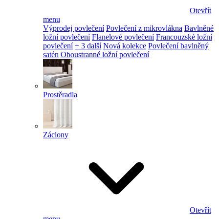
Otevřít
menu
Výprodej povlečení
Povlečení z mikrovlákna
Bavlněné
ložní povlečení
Flanelové povlečení
Francouzské ložní
povlečení
+ 3 další
Nová kolekce
Povlečení bavlněný
satén
Oboustranné ložní povlečení
Prostěradla
Záclony
Otevřít
menu