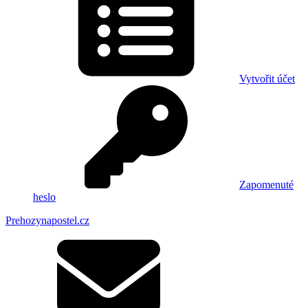
Vytvořit účet
Zapomenuté
heslo
Prehozynapostel.cz