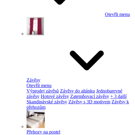
Otevřít menu
Závěsy
Otevřít menu
Výprodej závěsů
Závěsy do altánku
Jednobarevné
závěsy
Hotové závěsy
Zatemňovací závěsy
+ 3 další
Skandinávské závěsy
Závěsy s 3D motivem
Závěsy k
přehozům
Přehozy na postel