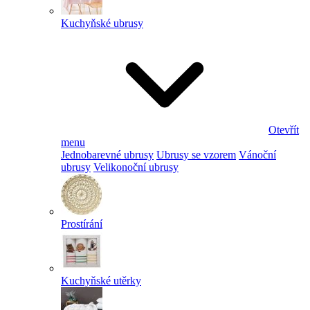
Kuchyňské ubrusy
Otevřít
menu
Jednobarevné ubrusy
Ubrusy se vzorem
Vánoční
ubrusy
Velikonoční ubrusy
Prostírání
Kuchyňské utěrky