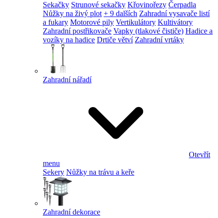
Sekačky
Strunové sekačky
Křovinořezy
Čerpadla
Nůžky na živý plot
+ 9 dalších
Zahradní vysavače listí
a fukary
Motorové pily
Vertikulátory
Kultivátory
Zahradní postřikovače
Vapky (tlakové čističe)
Hadice a
vozíky na hadice
Drtiče větví
Zahradní vrtáky
Zahradní nářadí
Otevřít
menu
Sekery
Nůžky na trávu a keře
Zahradní dekorace