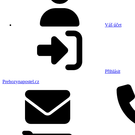
Váš účet
Přihlásit
Prehozynapostel.cz