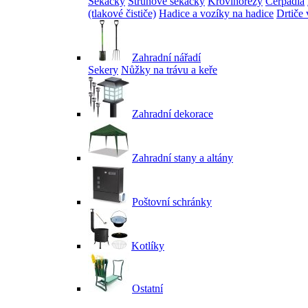
Sekačky
Strunové sekačky
Křovinořezy
Čerpadla
(tlakové čističe)
Hadice a vozíky na hadice
Drtiče 
Zahradní nářadí
Sekery
Nůžky na trávu a keře
Zahradní dekorace
Zahradní stany a altány
Poštovní schránky
Kotlíky
Ostatní