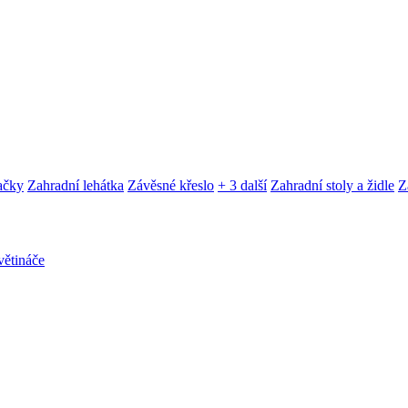
ačky
Zahradní lehátka
Závěsné křeslo
+ 3 další
Zahradní stoly a židle
Z
ětináče