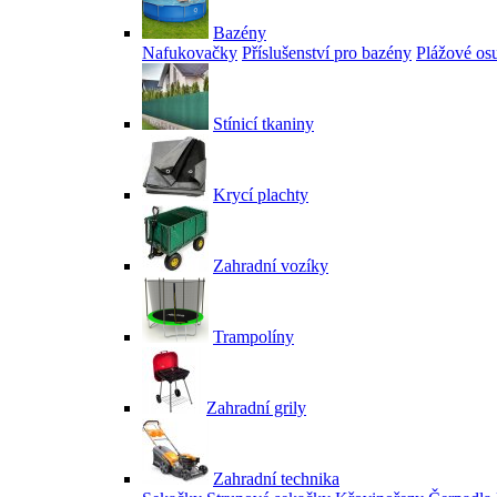
Bazény
Nafukovačky
Příslušenství pro bazény
Plážové os
Stínicí tkaniny
Krycí plachty
Zahradní vozíky
Trampolíny
Zahradní grily
Zahradní technika