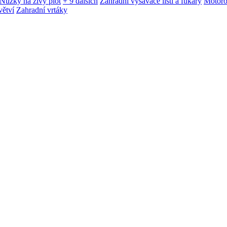
Nůžky na živý plot
+ 9 dalších
Zahradní vysavače listí a fukary
Motoro
větví
Zahradní vrtáky