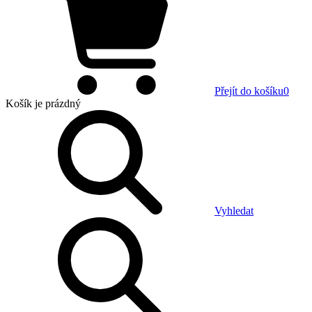
Přejít do košíku
0
Košík
je prázdný
Vyhledat