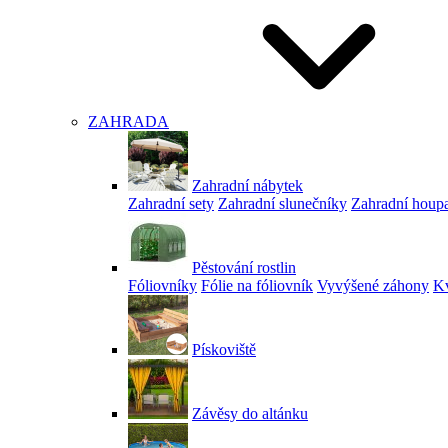
ZAHRADA
Zahradní nábytek
Zahradní sety
Zahradní slunečníky
Zahradní houp
Pěstování rostlin
Fóliovníky
Fólie na fóliovník
Vyvýšené záhony
Kv
Pískoviště
Závěsy do altánku