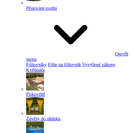
Pěstování rostlin
Otevřít
menu
Fóliovníky
Fólie na fóliovník
Vyvýšené záhony
Květináče
Pískoviště
Závěsy do altánku