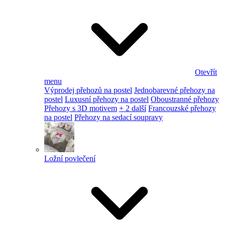
Otevřít
menu
Výprodej přehozů na postel
Jednobarevné přehozy na
postel
Luxusní přehozy na postel
Oboustranné přehozy
Přehozy s 3D motivem
+ 2 další
Francouzské přehozy
na postel
Přehozy na sedací soupravy
Ložní povlečení