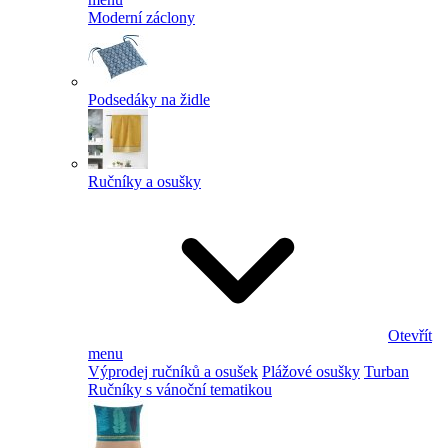
Moderní záclony
Podsedáky na židle
Ručníky a osušky
Otevřít
menu
Výprodej ručníků a osušek
Plážové osušky
Turban
Ručníky s vánoční tematikou