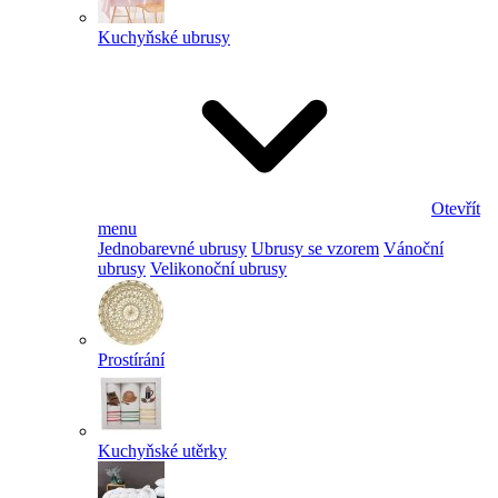
Kuchyňské ubrusy
Otevřít
menu
Jednobarevné ubrusy
Ubrusy se vzorem
Vánoční
ubrusy
Velikonoční ubrusy
Prostírání
Kuchyňské utěrky