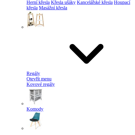
Herní křesla
Křesla ušáky
Kancelářské křesla
Houpací
křesla
Masážní křesla
Regály
Otevřít menu
Kovové regály
Komody