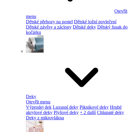
Otevřít
menu
Dětské přehozy na postel
Dětské ložní povlečení
Dětské závěsy a záclony
Dětské deky
Dětský fusak do
kočárku
Deky
Otevřít menu
Výprodej dek
Luxusní deky
Piknikové deky
Hrubé
akrylové deky
Plyšové deky
+ 2 další
Chlupaté deky
Deky z mikrovlákna