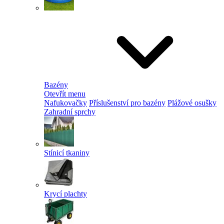
Bazény
Otevřít menu
Nafukovačky
Příslušenství pro bazény
Plážové osušky
Zahradní sprchy
Stínicí tkaniny
Krycí plachty