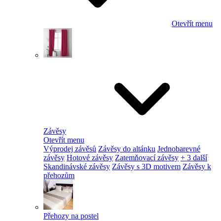
Otevřít menu
Závěsy
Otevřít menu
Výprodej závěsů
Závěsy do altánku
Jednobarevné
závěsy
Hotové závěsy
Zatemňovací závěsy
+ 3 další
Skandinávské závěsy
Závěsy s 3D motivem
Závěsy k
přehozům
Přehozy na postel