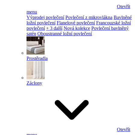
Otevřít
menu
Výprodej povlečení
Povlečení z mikrovlákna
Bavlněné
ložní povlečení
Flanelové povlečení
Francouzské ložní
povlečení
+ 3 další
Nová kolekce
Povlečení bavlněný
satén
Oboustranné ložní povlečení
Prostěradla
Záclony
Otevřít
menu