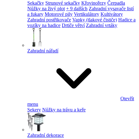
Sekačky
Strunové sekačky
Křovinořezy
Čerpadla
Nůžky na živý plot
+ 9 dalších
Zahradní vysavače listí
a fukary
Motorové pily
Vertikulátory
Kultivátory
Zahradní postřikovače
Vapky (tlakové čističe)
Hadice a
vozíky na hadice
Drtiče větví
Zahradní vrtáky
Zahradní nářadí
Otevřít
menu
Sekery
Nůžky na trávu a keře
Zahradní dekorace