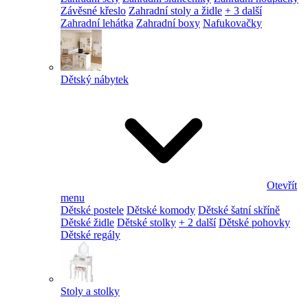
Závěsné křeslo
Zahradní stoly a židle
+ 3 další
Zahradní lehátka
Zahradní boxy
Nafukovačky
Dětský nábytek
Otevřít
menu
Dětské postele
Dětské komody
Dětské šatní skříně
Dětské židle
Dětské stolky
+ 2 další
Dětské pohovky
Dětské regály
Stoly a stolky