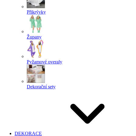
Přikrývky
Župany
Pyžamové overaly
Dekorační sety
DEKORACE