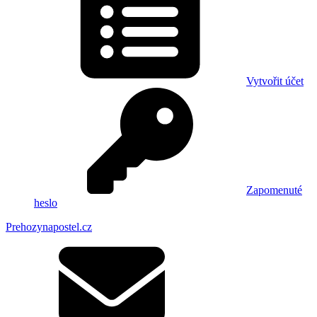
Vytvořit účet
Zapomenuté
heslo
Prehozynapostel.cz