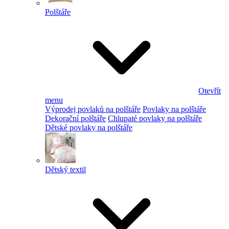
Polštáře
Otevřít
menu
Výprodej povlaků na polštáře
Povlaky na polštáře
Dekorační polštáře
Chlupaté povlaky na polštáře
Dětské povlaky na polštáře
Dětský textil