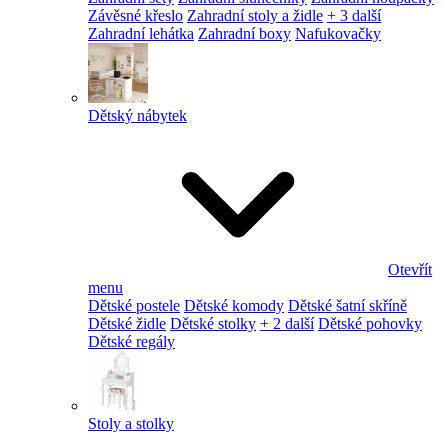
Závěsné křeslo
Zahradní stoly a židle
+ 3 další
Zahradní lehátka
Zahradní boxy
Nafukovačky
Dětský nábytek
Otevřít
menu
Dětské postele
Dětské komody
Dětské šatní skříně
Dětské židle
Dětské stolky
+ 2 další
Dětské pohovky
Dětské regály
Stoly a stolky