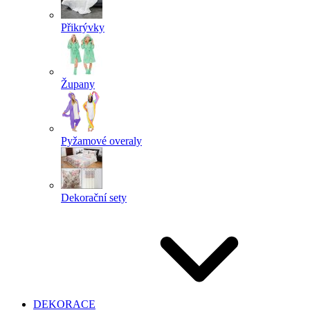
Přikrývky
Župany
Pyžamové overaly
Dekorační sety
DEKORACE