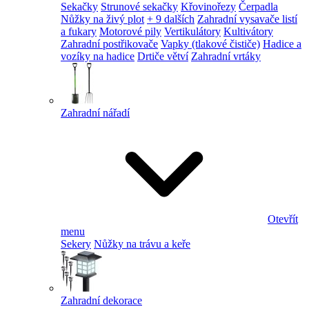
Sekačky
Strunové sekačky
Křovinořezy
Čerpadla
Nůžky na živý plot
+ 9 dalších
Zahradní vysavače listí
a fukary
Motorové pily
Vertikulátory
Kultivátory
Zahradní postřikovače
Vapky (tlakové čističe)
Hadice a
vozíky na hadice
Drtiče větví
Zahradní vrtáky
Zahradní nářadí
Otevřít
menu
Sekery
Nůžky na trávu a keře
Zahradní dekorace