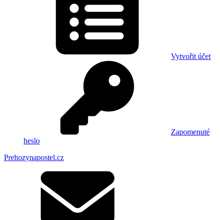
Vytvořit účet
Zapomenuté
heslo
Prehozynapostel.cz