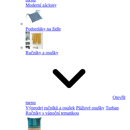
Moderní záclony
Podsedáky na židle
Ručníky a osušky
Otevřít
menu
Výprodej ručníků a osušek
Plážové osušky
Turban
Ručníky s vánoční tematikou