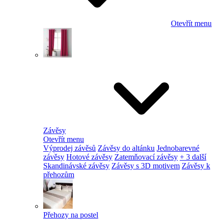
Otevřít menu
Závěsy
Otevřít menu
Výprodej závěsů
Závěsy do altánku
Jednobarevné
závěsy
Hotové závěsy
Zatemňovací závěsy
+ 3 další
Skandinávské závěsy
Závěsy s 3D motivem
Závěsy k
přehozům
Přehozy na postel