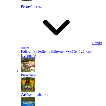
Pěstování rostlin
Otevřít
menu
Fóliovníky
Fólie na fóliovník
Vyvýšené záhony
Květináče
Pískoviště
Závěsy do altánku