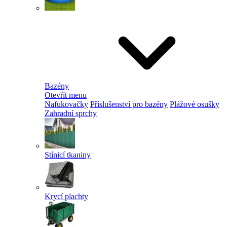
Bazény
Otevřít menu
Nafukovačky
Příslušenství pro bazény
Plážové osušky
Zahradní sprchy
Stínicí tkaniny
Krycí plachty