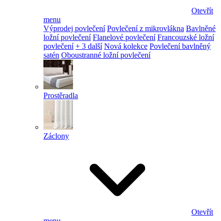
Otevřít
menu
Výprodej povlečení
Povlečení z mikrovlákna
Bavlněné
ložní povlečení
Flanelové povlečení
Francouzské ložní
povlečení
+ 3 další
Nová kolekce
Povlečení bavlněný
satén
Oboustranné ložní povlečení
Prostěradla
Záclony
Otevřít
menu