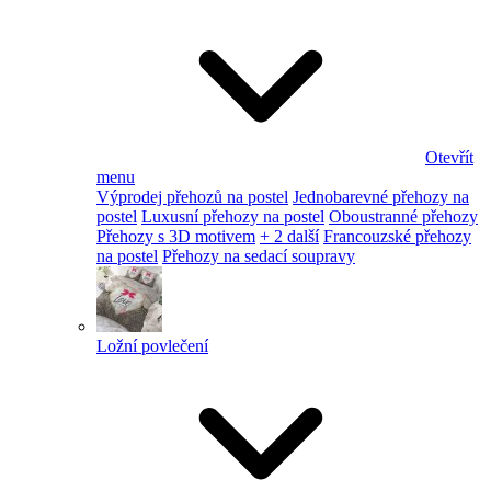
Otevřít
menu
Výprodej přehozů na postel
Jednobarevné přehozy na
postel
Luxusní přehozy na postel
Oboustranné přehozy
Přehozy s 3D motivem
+ 2 další
Francouzské přehozy
na postel
Přehozy na sedací soupravy
Ložní povlečení