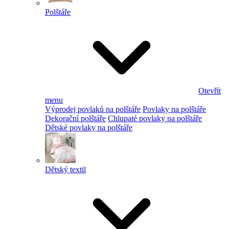
Polštáře
Otevřít
menu
Výprodej povlaků na polštáře
Povlaky na polštáře
Dekorační polštáře
Chlupaté povlaky na polštáře
Dětské povlaky na polštáře
Dětský textil