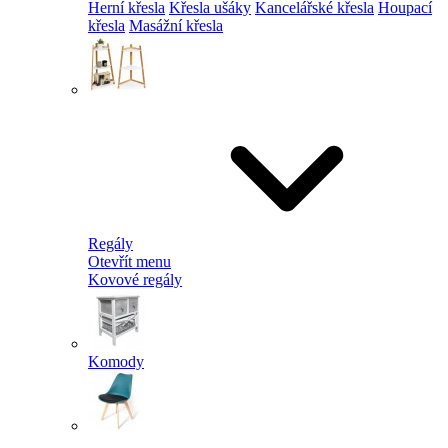
Herní křesla
Křesla ušáky
Kancelářské křesla
Houpací
křesla
Masážní křesla
Regály
Otevřít menu
Kovové regály
Komody