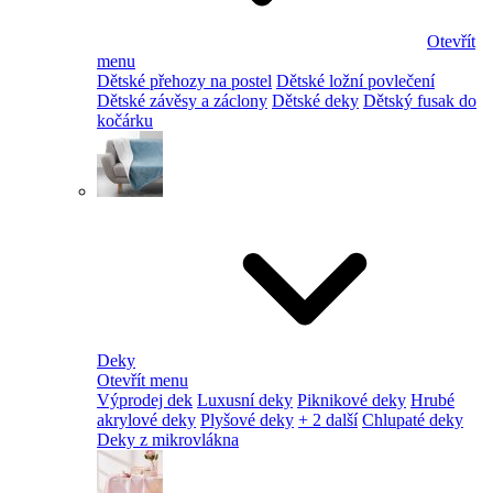
Otevřít
menu
Dětské přehozy na postel
Dětské ložní povlečení
Dětské závěsy a záclony
Dětské deky
Dětský fusak do
kočárku
Deky
Otevřít menu
Výprodej dek
Luxusní deky
Piknikové deky
Hrubé
akrylové deky
Plyšové deky
+ 2 další
Chlupaté deky
Deky z mikrovlákna