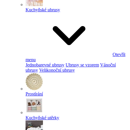
Kuchyňské ubrusy
Otevřít
menu
Jednobarevné ubrusy
Ubrusy se vzorem
Vánoční
ubrusy
Velikonoční ubrusy
Prostírání
Kuchyňské utěrky